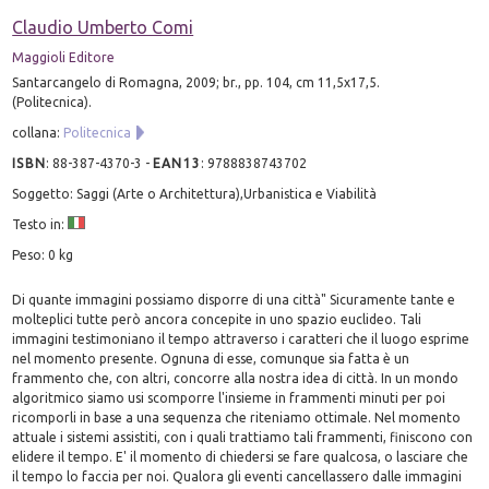
Claudio Umberto Comi
Maggioli Editore
Santarcangelo di Romagna, 2009; br., pp. 104, cm 11,5x17,5.
(Politecnica).
collana:
Politecnica
ISBN
:
88-387-4370-3
-
EAN13
:
9788838743702
Soggetto: Saggi (Arte o Architettura),Urbanistica e Viabilità
Testo in:
Peso: 0 kg
Di quante immagini possiamo disporre di una città" Sicuramente tante e
molteplici tutte però ancora concepite in uno spazio euclideo. Tali
immagini testimoniano il tempo attraverso i caratteri che il luogo esprime
nel momento presente. Ognuna di esse, comunque sia fatta è un
frammento che, con altri, concorre alla nostra idea di città. In un mondo
algoritmico siamo usi scomporre l'insieme in frammenti minuti per poi
ricomporli in base a una sequenza che riteniamo ottimale. Nel momento
attuale i sistemi assistiti, con i quali trattiamo tali frammenti, finiscono con
elidere il tempo. E' il momento di chiedersi se fare qualcosa, o lasciare che
il tempo lo faccia per noi. Qualora gli eventi cancellassero dalle immagini