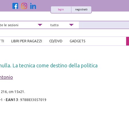
login
registrati
TTI
LIBRI PER RAGAZZI
CD/DVD
GADGETS
ulla. La tecnica come destino della politica
ntonio
p. 216, cm 15x21.
-1
-
EAN13
:
9788833057019