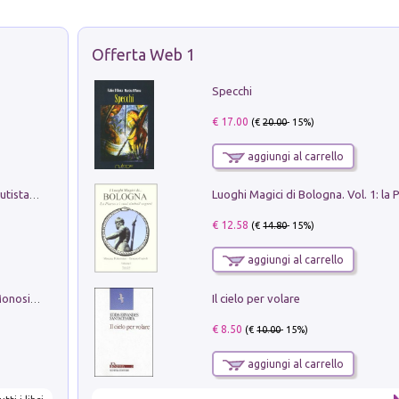
Offerta Web 1
Specchi
€ 17.00
(€
20.00
- 15%)
aggiungi al carrello
Pietro Bellotti Detto Canaletty. Un Vedutista Veneziano nella Francia dell'Ancien Régime
€ 12.58
(€
14.80
- 15%)
aggiungi al carrello
Il cielo per volare
La seduzione del gusto con Pipero & Monosilio
€ 8.50
(€
10.00
- 15%)
aggiungi al carrello