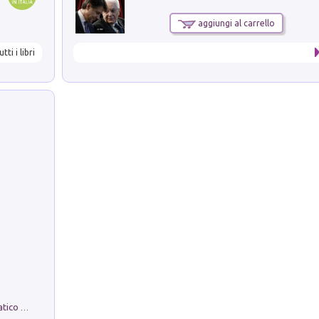
aggiungi al carrello
utti i libri
La comparsa. Perché il partito democratico non è mai nato