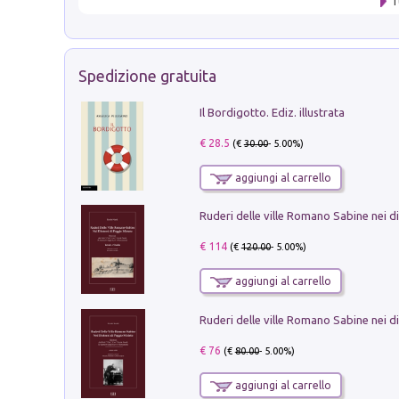
T
Spedizione gratuita
Il Bordigotto. Ediz. illustrata
€ 28.5
(€
30.00
- 5.00%)
aggiungi al carrello
€ 114
(€
120.00
- 5.00%)
aggiungi al carrello
€ 76
(€
80.00
- 5.00%)
aggiungi al carrello