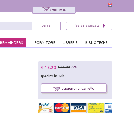
articoli: 0 pz.
REMAINDERS
FORNITORE
LIBRERIE
BIBLIOTECHE
x
€ 15.20
€ 16.00
-5%
Interessato ai nostri libri?
spedito in 24h
Allora iscriviti alla nostra newsletter!
Sarai informato delle nostre novità, potrai
aggiungi al carrello
comunque cancellarti quando desideri.
modulo di iscrizione