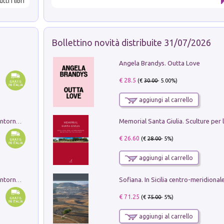
utti i libri
Bollettino novità distribuite 31/07/2026
Angela Brandys. Outta Love
€ 28.5
(€
30.00
- 5.00%)
aggiungi al carrello
Ruderi delle ville Romano Sabine nei dintorni di Poggio Mirteto. Illustrati dal dott.re prof.re cav.re Ercole Nardi regio ispettore degli scavi e monumenti. Anno 1885. Tavole e studio. Con 25 tavole fuori testo in cartella editoriale
€ 26.60
(€
28.00
- 5%)
aggiungi al carrello
Ruderi delle ville Romano Sabine nei dintorni di Poggio Mirteto. Illustrati dal dott.re prof.re cav.re Ercole Nardi regio ispettore degli scavi e monumenti. Anno 1885
€ 71.25
(€
75.00
- 5%)
aggiungi al carrello