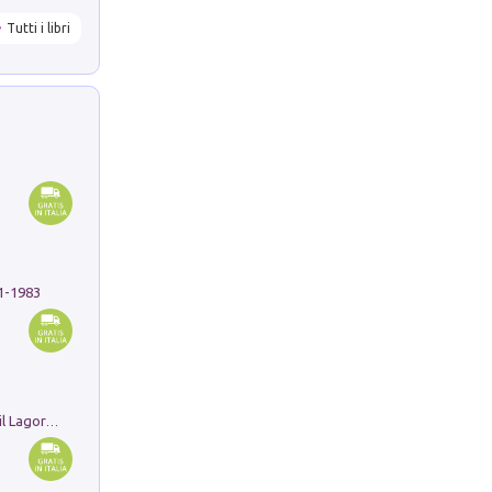
Tutti i libri
91-1983
Pastori. Sguardi contemporanei tra il Lagorai e la pianura. Ediz. illustrata