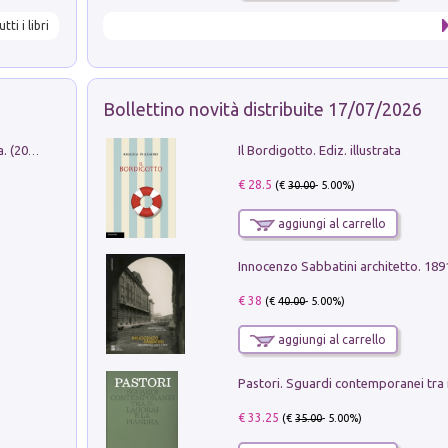
utti i libri
Bollettino novità distribuite 17/07/2026
Il Bordigotto. Ediz. illustrata
Dromos. Libro periodico di architettura. (2026). Vol. 15: Post-model
€ 28.5
(€
30.00
- 5.00%)
aggiungi al carrello
Innocenzo Sabbatini architetto. 18
€ 38
(€
40.00
- 5.00%)
aggiungi al carrello
€ 33.25
(€
35.00
- 5.00%)