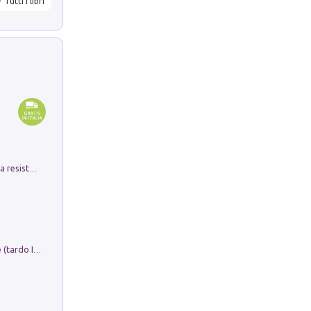
Tutti i libri
Memorial Santa Giulia. Sculture per la resistenza Monchio di Palagano
Sofiana. In Sicilia centro-meridionale (tardo III-metà IX secolo d.C.): dall'agro-town tardo-imperiale al villaggio medio-bizantino. Nuova ediz.