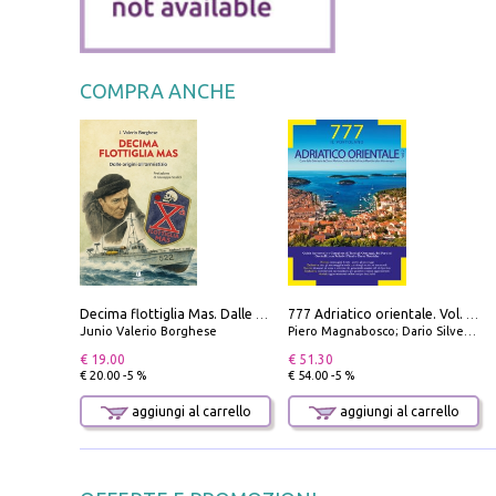
COMPRA ANCHE
Decima flottiglia Mas. Dalle origini all'armistizio
777 Adriatico orientale. Vol. 2: Costa della Dalmazia da Zara a Molunat, Isole della Dalmazia Meridionale e Montenegro
Junio Valerio Borghese
Piero Magnabosco; Dario Silvestro; Marco Sbrizzi
€ 19.00
€ 51.30
€ 20.00 -5 %
€ 54.00 -5 %
aggiungi al carrello
aggiungi al carrello