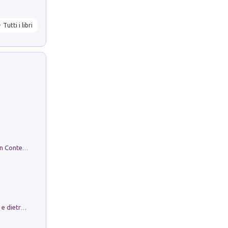
Tutti i libri
in alto! Livello A1. Con CD-Audio. Con Contenuto digitale per accesso on line
Conte e Mattarella. Sul palcoscenico e dietro le quinte del Quirinale. Un racconto sulle istituzioni