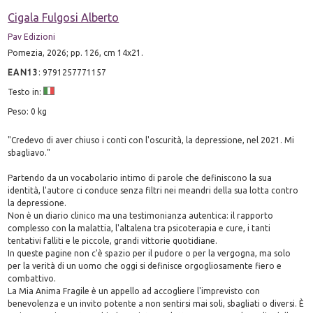
Cigala Fulgosi Alberto
Pav Edizioni
Pomezia, 2026; pp. 126, cm 14x21.
EAN13
:
9791257771157
Testo in:
Peso: 0 kg
"Credevo di aver chiuso i conti con l'oscurità, la depressione, nel 2021. Mi
sbagliavo."
Partendo da un vocabolario intimo di parole che definiscono la sua
identità, l'autore ci conduce senza filtri nei meandri della sua lotta contro
la depressione.
Non è un diario clinico ma una testimonianza autentica: il rapporto
complesso con la malattia, l'altalena tra psicoterapia e cure, i tanti
tentativi falliti e le piccole, grandi vittorie quotidiane.
In queste pagine non c'è spazio per il pudore o per la vergogna, ma solo
per la verità di un uomo che oggi si definisce orgogliosamente fiero e
combattivo.
La Mia Anima Fragile è un appello ad accogliere l'imprevisto con
benevolenza e un invito potente a non sentirsi mai soli, sbagliati o diversi. È