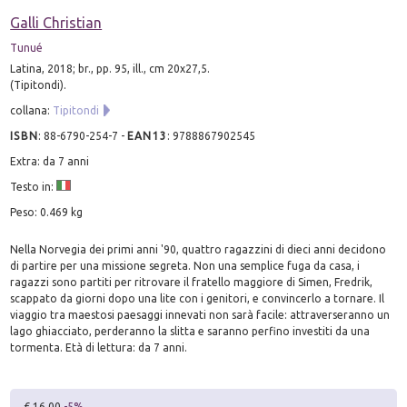
Galli Christian
Tunué
Latina, 2018; br., pp. 95, ill., cm 20x27,5.
(Tipitondi).
collana:
Tipitondi
ISBN
:
88-6790-254-7
-
EAN13
:
9788867902545
Extra: da 7 anni
Testo in:
Peso: 0.469 kg
Nella Norvegia dei primi anni '90, quattro ragazzini di dieci anni decidono
di partire per una missione segreta. Non una semplice fuga da casa, i
ragazzi sono partiti per ritrovare il fratello maggiore di Simen, Fredrik,
scappato da giorni dopo una lite con i genitori, e convincerlo a tornare. Il
viaggio tra maestosi paesaggi innevati non sarà facile: attraverseranno un
lago ghiacciato, perderanno la slitta e saranno perfino investiti da una
tormenta. Età di lettura: da 7 anni.
€ 16.00
-5%