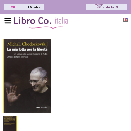
login
registrati
articoli: 0 pz.