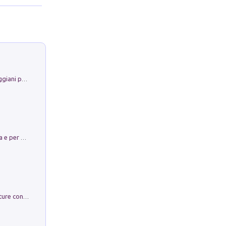
La Porta Filosofica di Claudio Parmiggiani per il Sacro Eremo di Camaldoli
Obbedisco. Garibaldi Eroe per Scelta e per Destino
Arie per Carlo Broschi Farinelli. Partiture con riduzione per clavicembalo (o pianoforte). Seconda serie. Vol. 5