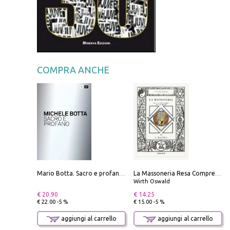
COMPRA ANCHE
Mario Botta. Sacro e profano-Sacred and profane
La Massoneria Resa Comprensibile ai Suoi Adepti. Vol. 3: il Maestro.
Wirth Oswald
€ 20.90
€ 14.25
€ 22.00 -5 %
€ 15.00 -5 %
aggiungi al carrello
aggiungi al carrello