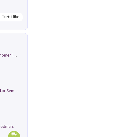
Tutti i libri
Luci e colori del cielo. Manuale sui fenomeni ottici che si verificano in atmosfera, nella scienza e nella storia: come osservarli e fotografarli
Genio ed epidemia. La storia del dottor Semmelweis, il Salvatore delle Madri
riedman.