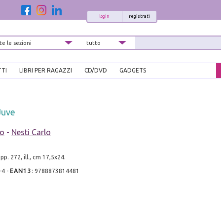
login
registrati
TTI
LIBRI PER RAGAZZI
CD/DVD
GADGETS
Juve
lo
-
Nesti Carlo
pp. 272, ill., cm 17,5x24.
-4
-
EAN13
:
9788873814481