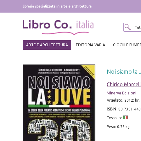
libreria specializzata in arte e architettura
ARTE E ARCHITETTURA
EDITORIA VARIA
GIOCHI E FUME
Noi siamo la 
Chirico Marcel
Minerva Edizioni
Argelato, 2012; br., 
ISBN
:
88-7381-448
Testo in:
Peso: 0.75 kg