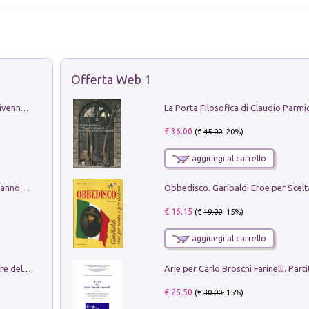
Offerta Web 1
Get the led out. Come i Led Zeppelin divennero la più grande band del mondo
€ 36.00
(€
45.00
- 20%)
aggiungi al carrello
Con questa faccia qui. Le canzoni che hanno fatto la storia di Ligabue
€ 16.15
(€
19.00
- 15%)
aggiungi al carrello
Klose dell'altro mondo. Miro il pescatore del goal
€ 25.50
(€
30.00
- 15%)