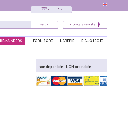
articoli: 0 pz.
REMAINDERS
FORNITORE
LIBRERIE
BIBLIOTECHE
x
Interessato ai nostri libri?
non disponibile - NON ordinabile
Allora iscriviti alla nostra newsletter!
Sarai informato delle nostre novità, potrai
comunque cancellarti quando desideri.
modulo di iscrizione