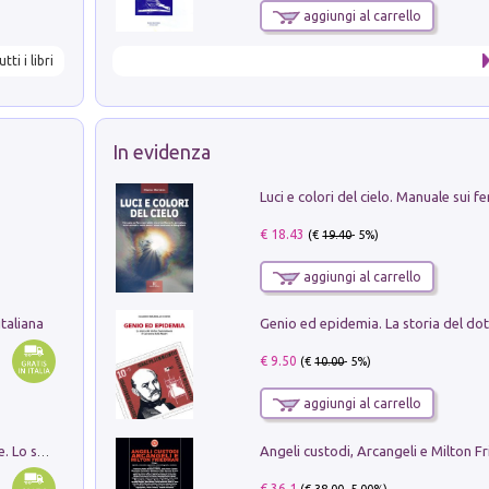
aggiungi al carrello
utti i libri
In evidenza
€ 18.43
(€
19.40
- 5%)
aggiungi al carrello
taliana
€ 9.50
(€
10.00
- 5%)
aggiungi al carrello
Angeli custodi, Arcangeli e Milton F
Santissima Trinità e divina proporzione. Lo studio della proporzione nell'arte come ricerca del mistero trinitario
€ 36.1