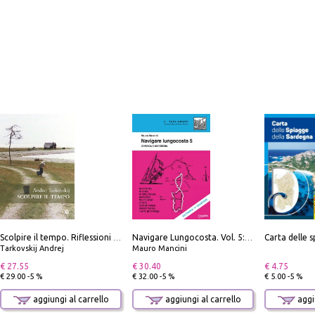
Scolpire il tempo. Riflessioni sul cinema.
Navigare Lungocosta. Vol. 5: Corsica e Sardegna
Tarkovskij Andrej
Mauro Mancini
€ 27.55
€ 30.40
€ 4.75
€ 29.00 -5 %
€ 32.00 -5 %
€ 5.00 -5 %
aggiungi al carrello
aggiungi al carrello
aggiu