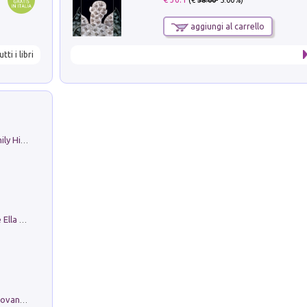
(€
38.00
- 5.00%)
aggiungi al carrello
utti i libri
The Nicolas. Restoration Tales in a Family History
Fortunate Objects. Selections from the Ella Fontanals-Cisneros Collection. Objetos Afortunados. Selección de la Colección Ella Fontanals-Cisneros
Firenze nell'Ottocento nei disegni di Giovanni Ferruccio Moro (1859­1948)