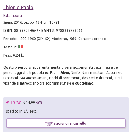
Chionio Paolo
Extempora
Siena, 2016; br., pp. 184, cm 15x21.
ISBN
:
88-99873-06-2
-
EAN13
:
9788899873066
Periodo: 1800-1960 (XIX-XX) Moderno,1960- Contemporaneo
Testo in:
Peso: 0.24 kg
Quattro percorsi apparentemente diversi accomunati dalla magia dei
personaggi che li popolano. Fauni, Sileni, Ninfe, Nani minatori, Apparizioni,
Fantasmi. Ma anche Umani, ricchi di sentimenti, desideri e drammi, le cui
vicende si intrecciano tra soprannaturale e quotidiano.
€ 13.30
€ 14.00
-5%
spedito in 2/3 sett.
aggiungi al carrello