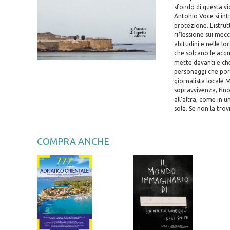
sfondo di questa vic
Antonio Voce si int
protezione. L'istrut
riflessione sui mec
abitudini e nelle l
che solcano le acque
mette davanti e che
personaggi che porta
giornalista locale M
sopravvivenza, fino
all'altra, come in u
sola. Se non la trov
COMPRA ANCHE