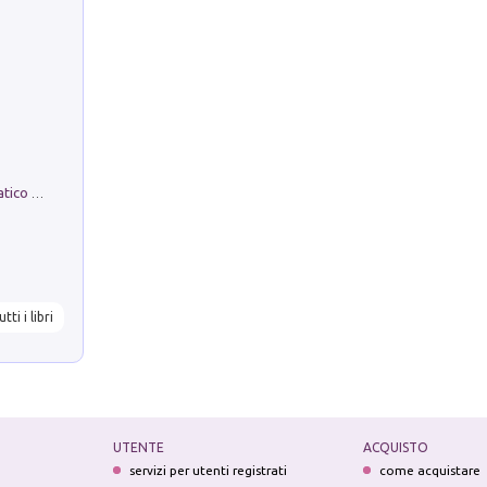
La comparsa. Perché il partito democratico non è mai nato
utti i libri
UTENTE
ACQUISTO
servizi per utenti registrati
come acquistare