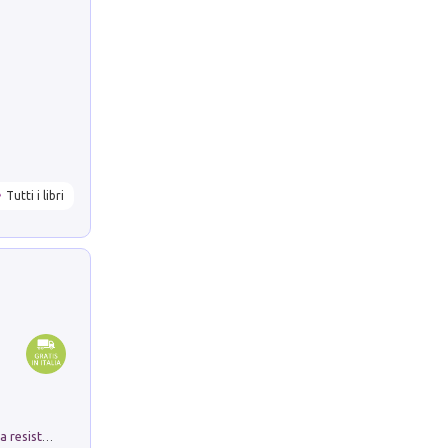
Tutti i libri
Memorial Santa Giulia. Sculture per la resistenza Monchio di Palagano