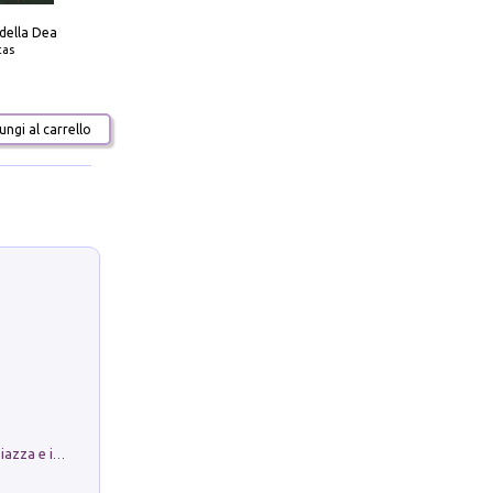
 della Dea
tas
ngi al carrello
Luoghi Magici di Bologna. Vol. 1: la Piazza e i Suoi Simboli Segreti