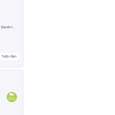
Sofiana. In Sicilia centro-meridionale (tardo III-metà IX secolo d.C.): dall'agro-town tardo-imperiale al villaggio medio-bizantino. Nuova ediz.
Tutti i libri