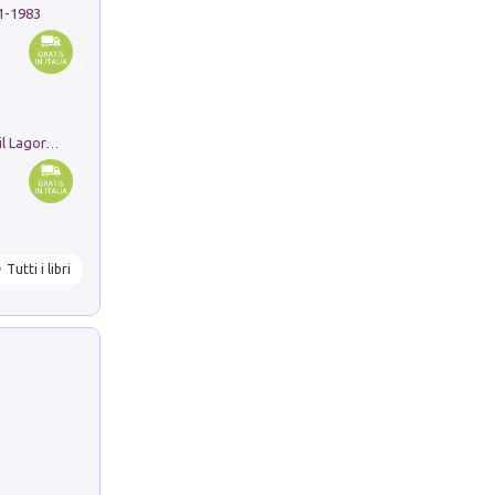
91-1983
Pastori. Sguardi contemporanei tra il Lagorai e la pianura. Ediz. illustrata
Tutti i libri