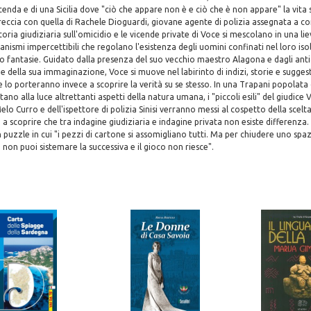
enda e di una Sicilia dove "ciò che appare non è e ciò che è non appare" la vita s
reccia con quella di Rachele Dioguardi, giovane agente di polizia assegnata a co
toria giudiziaria sull'omicidio e le vicende private di Voce si mescolano in una l
canismi impercettibili che regolano l'esistenza degli uomini confinati nel loro is
oro fantasie. Guidato dalla presenza del suo vecchio maestro Alagona e dagli anti
 della sua immaginazione, Voce si muove nel labirinto di indizi, storie e suggesti
 lo porteranno invece a scoprire la verità su se stesso. In una Trapani popolata
no alla luce altrettanti aspetti della natura umana, i "piccoli esili" del giudice 
elo Curro e dell'ispettore di polizia Sinisi verranno messi al cospetto della scelta
 a scoprire che tra indagine giudiziaria e indagine privata non esiste differenza.
n puzzle in cui "i pezzi di cartone si assomigliano tutti. Ma per chiudere uno spa
i non puoi sistemare la successiva e il gioco non riesce".