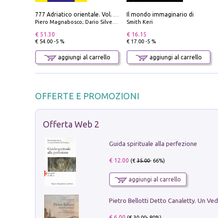
Il mondo immaginario di
777 Adriatico orientale. Vol. 1: Istria, Costa della Dalmazia da Smrika a Zara, Isole del Quarnaro, Pag, Arcipelaghi di Zara, Sibenico e Incoronate
Piero Magnabosco; Dario Silvestro; Marco Sbrizzi
Smith Keri
€ 51.30
€ 16.15
€ 54.00 -5 %
€ 17.00 -5 %
aggiungi al carrello
aggiungi al carrello
OFFERTE E PROMOZIONI
Offerta Web 2
Guida spirituale alla perfezione
€ 12.00
(€
35.00
- 66%)
aggiungi al carrello
€ 6.00
(€
30.00
- 80%)