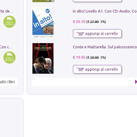
Ricerche dei dottorandi in storia dell'arte della Sapienza
€ 26.50
(€
27.90
- 5%)
aggiungi al carrello
I monumenti funerari del Lazio antico. Con cartella con tavole
€ 19.00
(€
20.00
- 5%)
aggiungi al carrello
utti i libri