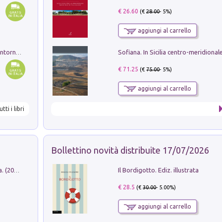
€ 26.60
(€
28.00
- 5%)
aggiungi al carrello
Ruderi delle ville Romano Sabine nei dintorni di Poggio Mirteto. Illustrati dal dott.re prof.re cav.re Ercole Nardi regio ispettore degli scavi e monumenti. Anno 1885
€ 71.25
(€
75.00
- 5%)
aggiungi al carrello
utti i libri
Bollettino novità distribuite 17/07/2026
Il Bordigotto. Ediz. illustrata
Dromos. Libro periodico di architettura. (2026). Vol. 15: Post-model
€ 28.5
(€
30.00
- 5.00%)
aggiungi al carrello