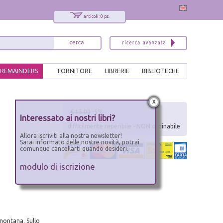
articoli: 0 pz.
REMAINDERS
FORNITORE
LIBRERIE
BIBLIOTECHE
x
€ 15.00
-5%
Interessato ai nostri libri?
difficilmente reperibile - NON ordinabile
Allora iscriviti alla nostra newsletter!
Sarai informato delle nostre novità, potrai
comunque cancellarti quando desideri.
modulo di iscrizione
montana. Sullo