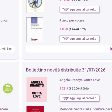
aggiungi al carrello
Il cielo per volare
La seduzione del gusto con Pipero & Monosilio
€ 8.50
(€
10.00
- 15%)
aggiungi al carrello
utti i libri
Bollettino novità distribuite 31/07/2026
Angela Brandys. Outta Love
€ 28.5
(€
30.00
- 5.00%)
aggiungi al carrello
Ruderi delle ville Romano Sabine nei dintorni di Poggio Mirteto. Illustrati dal dott.re prof.re cav.re Ercole Nardi regio ispettore degli scavi e monumenti. Anno 1885. Tavole e studio. Con 25 tavole fuori testo in cartella editoriale