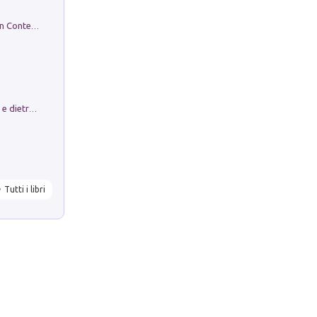
in alto! Livello A1. Con CD-Audio. Con Contenuto digitale per accesso on line
Conte e Mattarella. Sul palcoscenico e dietro le quinte del Quirinale. Un racconto sulle istituzioni
Tutti i libri