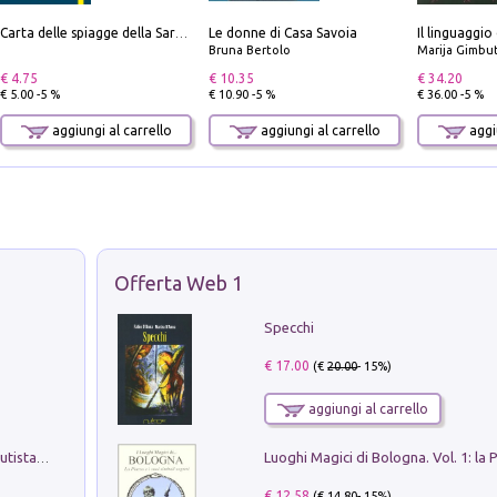
Le donne di Casa Savoia
Il linguaggio
Carta delle spiagge della Sardegna. Con custodia
Bruna Bertolo
Marija Gimbu
€ 4.75
€ 10.35
€ 34.20
€ 5.00 -5 %
€ 10.90 -5 %
€ 36.00 -5 %
aggiungi al carrello
aggiungi al carrello
aggiu
Offerta Web 1
Specchi
€ 17.00
(€
20.00
- 15%)
aggiungi al carrello
Pietro Bellotti Detto Canaletty. Un Vedutista Veneziano nella Francia dell'Ancien Régime
€ 12.58
(€
14.80
- 15%)