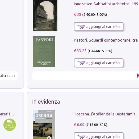
Innocenzo Sabbatini architetto. 18
€ 38
(€
40.00
- 5.00%)
aggiungi al carrello
€ 33.25
(€
35.00
- 5.00%)
aggiungi al carrello
utti i libri
In evidenza
Toscana. L'Atelier della Bestemmia
L'orientalizzante a Capua. Contesti e materiali dagli scavi di Werner Johannowsky nella necropoli di Fornaci. Nuova ediz.
€ 6.00
(€
15.00
- 60%)
aggiungi al carrello