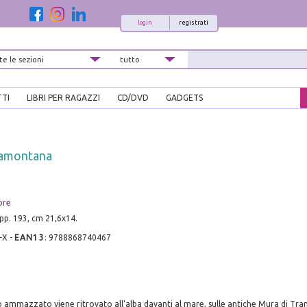
login
registrati
TTI
LIBRI PER RAGAZZI
CD/DVD
GADGETS
ramontana
ore
 pp. 193, cm 21,6x14.
-X
-
EAN13
:
9788868740467
 ammazzato viene ritrovato all'alba davanti al mare, sulle antiche Mura di Tra