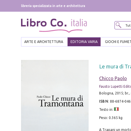
libreria specializzata in arte e architettura
ARTE E ARCHITETTURA
EDITORIA VARIA
GIOCHI E FUME
Le mura di T
Chicco Paolo
Fausto Lupetti Edit
Bologna, 2015; br.,
ISBN
:
88-6874-046
Testo in:
Peso: 0.365 kg
A Trapani un morto