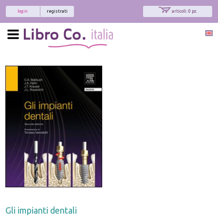
login
registrati
articoli: 0 pz.
x
Interessato ai nostri libri?
Allora iscriviti alla nostra newsletter!
Sarai informato delle nostre novità, potrai
comunque cancellarti quando desideri.
modulo di iscrizione
Gli impianti dentali