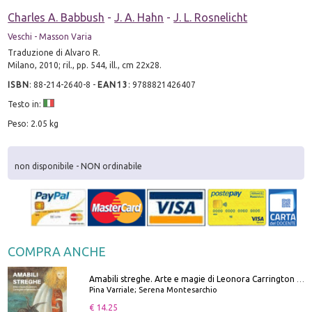
Charles A. Babbush
-
J. A. Hahn
-
J. L. Rosnelicht
Veschi - Masson Varia
Traduzione di Alvaro R.
Milano, 2010; ril., pp. 544, ill., cm 22x28.
ISBN
:
88-214-2640-8
-
EAN13
:
9788821426407
Testo in:
Peso: 2.05 kg
non disponibile - NON ordinabile
COMPRA ANCHE
Amabili streghe. Arte e magie di Leonora Carrington e Remedios Varo
Pina Varriale; Serena Montesarchio
€ 14.25