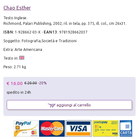
Chao Esther
Testo Inglese.
Richmond, Palari Publishing, 2002; ril. in tela, pp. 375, ill. col., cm 26x31.
ISBN
:
1-928662-03-X
-
EAN13
:
9781928662037
Soggetto: Fotografia,Società e Tradizioni
Extra: Arte Americana
Testo in:
Peso: 2.71 kg
€ 16.00
€ 20.00
-20%
spedito in 24h
aggiungi al carrello