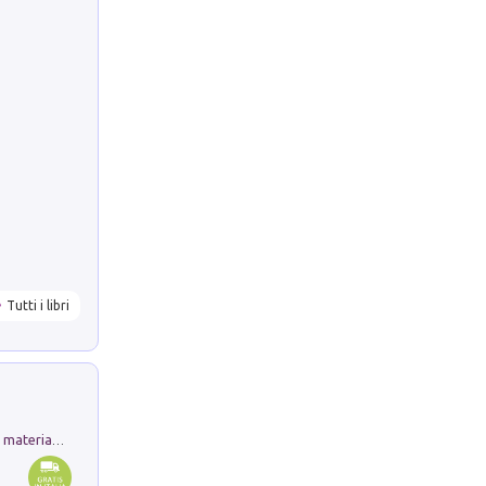
Tutti i libri
L'orientalizzante a Capua. Contesti e materiali dagli scavi di Werner Johannowsky nella necropoli di Fornaci. Nuova ediz.