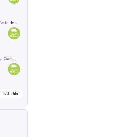
Ricerche dei dottorandi in storia dell'arte della Sapienza
I monumenti funerari del Lazio antico. Con cartella con tavole
Tutti i libri