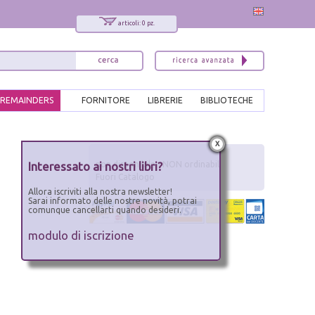
articoli: 0 pz.
REMAINDERS
FORNITORE
LIBRERIE
BIBLIOTECHE
x
Interessato ai nostri libri?
non disponibile - NON ordinabile
Fuori Catalogo
Allora iscriviti alla nostra newsletter!
Sarai informato delle nostre novità, potrai
comunque cancellarti quando desideri.
modulo di iscrizione