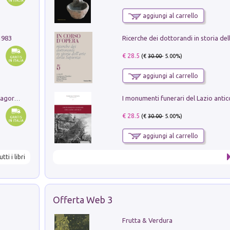
aggiungi al carrello
1983
€ 28.5
(€
30.00
- 5.00%)
aggiungi al carrello
Pastori. Sguardi contemporanei tra il Lagorai e la pianura. Ediz. illustrata
€ 28.5
(€
30.00
- 5.00%)
aggiungi al carrello
utti i libri
Offerta Web 3
Frutta & Verdura