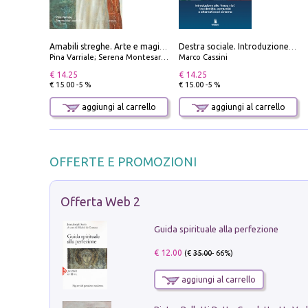
Amabili streghe. Arte e magie di Leonora Carrington e Remedios Varo
Destra sociale. Introduzione alla «terza via», tra identità, comunità e alternativa al sistema
Pina Varriale; Serena Montesarchio
Marco Cassini
€ 14.25
€ 14.25
€ 15.00 -5 %
€ 15.00 -5 %
aggiungi al carrello
aggiungi al carrello
OFFERTE E PROMOZIONI
Offerta Web 2
Guida spirituale alla perfezione
€ 12.00
(€
35.00
- 66%)
aggiungi al carrello