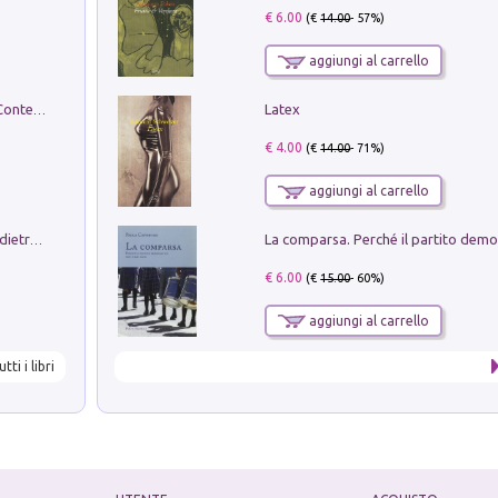
€ 6.00
(€
14.00
- 57%)
aggiungi al carrello
Latex
in alto! Livello A1. Con CD-Audio. Con Contenuto digitale per accesso on line
€ 4.00
(€
14.00
- 71%)
aggiungi al carrello
Conte e Mattarella. Sul palcoscenico e dietro le quinte del Quirinale. Un racconto sulle istituzioni
€ 6.00
(€
15.00
- 60%)
aggiungi al carrello
utti i libri