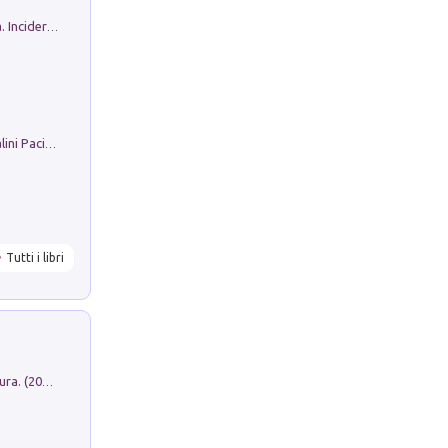
Ho Camminato Alla Luce Della Storia. Incidere per Pasolini. Quaderni di Incisione Contemporanea n 30
Il Filo Della Pace. Storia di Ezio Bartalini Pacifista
Tutti i libri
Dromos. Libro periodico di architettura. (2026). Vol. 15: Post-model