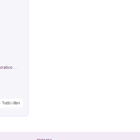
La comparsa. Perché il partito democratico non è mai nato
Tutti i libri