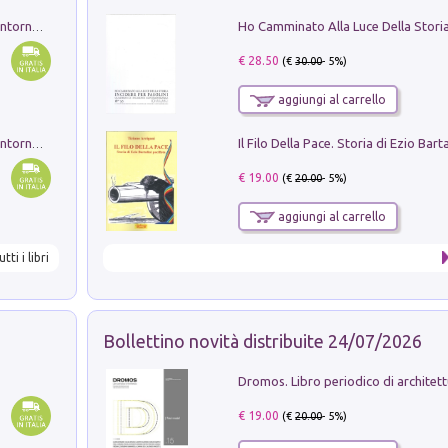
Ruderi delle ville Romano Sabine nei dintorni di Poggio Mirteto. Illustrati dal dott.re prof.re cav.re Ercole Nardi regio ispettore degli scavi e monumenti. Anno 1885. Tavole e studio. Con 25 tavole fuori testo in cartella editoriale
€ 28.50
(€
30.00
- 5%)
aggiungi al carrello
Ruderi delle ville Romano Sabine nei dintorni di Poggio Mirteto. Illustrati dal dott.re prof.re cav.re Ercole Nardi regio ispettore degli scavi e monumenti. Anno 1885
€ 19.00
(€
20.00
- 5%)
aggiungi al carrello
utti i libri
Bollettino novità distribuite 24/07/2026
€ 19.00
(€
20.00
- 5%)