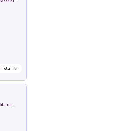
Luoghi Magici di Bologna. Vol. 1: la Piazza e i Suoi Simboli Segreti
Tutti i libri
Byrsa. Scritti sull''Antico Oriente Mediterraneo. 45-46/2024