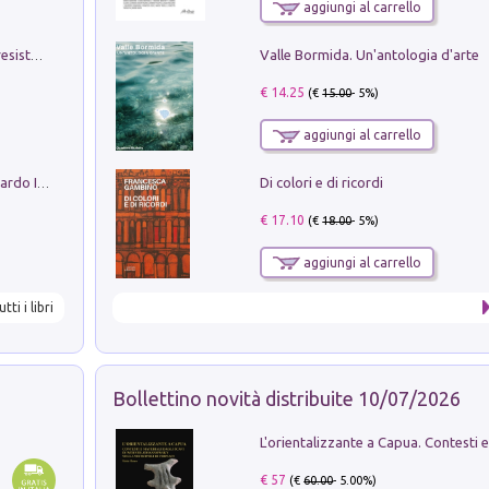
aggiungi al carrello
Valle Bormida. Un'antologia d'arte
Memorial Santa Giulia. Sculture per la resistenza Monchio di Palagano
€ 14.25
(€
15.00
- 5%)
aggiungi al carrello
Di colori e di ricordi
Sofiana. In Sicilia centro-meridionale (tardo III-metà IX secolo d.C.): dall'agro-town tardo-imperiale al villaggio medio-bizantino. Nuova ediz.
€ 17.10
(€
18.00
- 5%)
aggiungi al carrello
utti i libri
Bollettino novità distribuite 10/07/2026
€ 57
(€
60.00
- 5.00%)