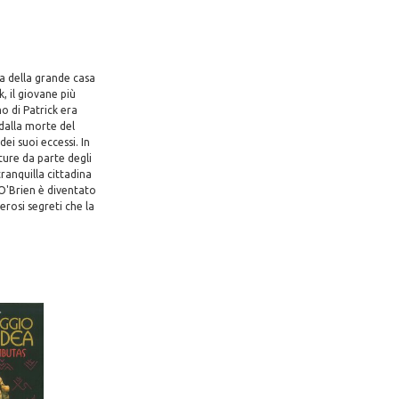
lia della grande casa
k, il giovane più
mo di Patrick era
 dalla morte del
ei suoi eccessi. In
ture da parte degli
tranquilla cittadina
O'Brien è diventato
erosi segreti che la