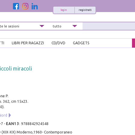
login
registrati
TTI
LIBRI PER RAGAZZI
CD/DVD
GADGETS
ccoli miracoli
ne P.
pp. 362, cm 15x23.
0).
Nord
-7
-
EAN13
:
9788842924548
0 (XIX-XX) Moderno,1960- Contemporaneo