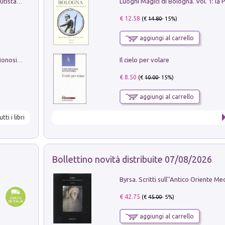
Pietro Bellotti Detto Canaletty. Un Vedutista Veneziano nella Francia dell'Ancien Régime
€ 12.58
(€
14.80
- 15%)
aggiungi al carrello
Il cielo per volare
La seduzione del gusto con Pipero & Monosilio
€ 8.50
(€
10.00
- 15%)
aggiungi al carrello
utti i libri
Bollettino novità distribuite 07/08/2026
€ 42.75
(€
45.00
- 5%)
aggiungi al carrello