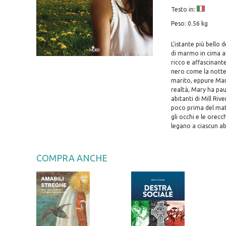
Testo in:
Peso: 0.56 kg
L'istante più bello 
di marmo in cima all
ricco e affascinante
nero come la notte 
marito, eppure Mary
realtà, Mary ha pau
abitanti di Mill Riv
poco prima del mat
gli occhi e le orecc
legano a ciascun abi
COMPRA ANCHE