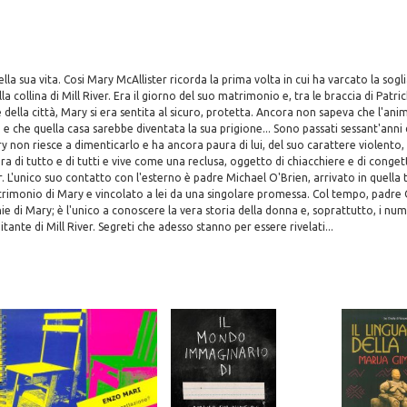
della sua vita. Cosi Mary McAllister ricorda la prima volta in cui ha varcato la sog
a collina di Mill River. Era il giorno del suo matrimonio e, tra le braccia di Patric
 della città, Mary si era sentita al sicuro, protetta. Ancora non sapeva che l'ani
e che quella casa sarebbe diventata la sua prigione... Sono passati sessant'anni
 non riesce a dimenticarlo e ha ancora paura di lui, del suo carattere violento, d
ra di tutto e di tutti e vive come una reclusa, oggetto di chiacchiere e di conget
er. L'unico suo contatto con l'esterno è padre Michael O'Brien, arrivato in quella 
rimonio di Mary e vincolato a lei da una singolare promessa. Col tempo, padre 
hie di Mary; è l'unico a conoscere la vera storia della donna e, soprattutto, i num
tante di Mill River. Segreti che adesso stanno per essere rivelati...