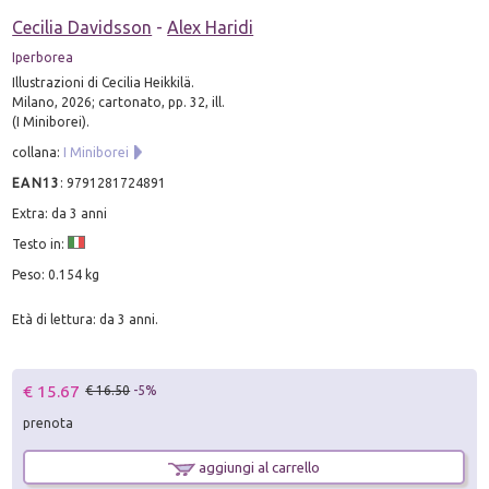
Cecilia Davidsson
-
Alex Haridi
Iperborea
Illustrazioni di Cecilia Heikkilä.
Milano, 2026; cartonato, pp. 32, ill.
(I Miniborei).
collana:
I Miniborei
EAN13
:
9791281724891
Extra: da 3 anni
Testo in:
Peso: 0.154 kg
Età di lettura: da 3 anni.
€ 15.67
€ 16.50
-5%
prenota
aggiungi al carrello