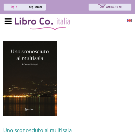
login
registrati
articoli: 0 pz.
Uno sconosciuto al multisala