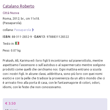
Catalano Roberto
Città Nuova
Roma, 2012; br., cm 11x18.
(Passaparola).
collana:
Passaparola
ISBN
:
88-311-2832-9
-
EAN13
:
9788831128322
Testo in:
Peso: 0.07 kg
Prakash, Alì, Karima ed i loro figli li incontriamo sul pianerottolo, mentre
aspettiamo l'ascensore o sull'autobus o al supermercato mentre scelgono
prodotti come quelli che cerchiamo noi. Ogni mattina entrano a scuola
con i nostri figli. In alcune classi, addirittura, sono più loro con quei nomi
esotici e con la pelle che tradisce la provenienza da un altro mondo che ci
è arrivato fino alla porta di casa, con le fantasmagorie di colori, odori,
idiomi, con le feste che non conoscevamo.
€ 3.50