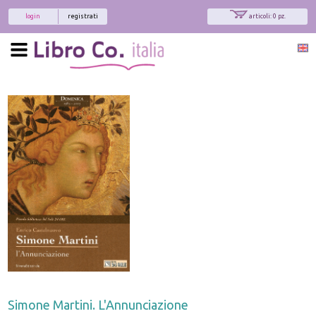
login
registrati
articoli: 0 pz.
Simone Martini. L'Annunciazione