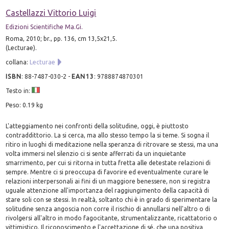
Castellazzi Vittorio Luigi
Edizioni Scientifiche Ma.Gi.
Roma, 2010; br., pp. 136, cm 13,5x21,5.
(Lecturae).
collana:
Lecturae
ISBN
:
88-7487-030-2
-
EAN13
:
9788874870301
Testo in:
Peso: 0.19 kg
L'atteggiamento nei confronti della solitudine, oggi, è piuttosto
contraddittorio. La si cerca, ma allo stesso tempo la si teme. Si sogna il
ritiro in luoghi di meditazione nella speranza di ritrovare se stessi, ma una
volta immersi nel silenzio ci si sente afferrati da un inquietante
smarrimento, per cui si ritorna in tutta fretta alle detestate relazioni di
sempre. Mentre ci si preoccupa di favorire ed eventualmente curare le
relazioni interpersonali ai fini di un maggiore benessere, non si registra
uguale attenzione all'importanza del raggiungimento della capacità di
stare soli con se stessi. In realtà, soltanto chi è in grado di sperimentare la
solitudine senza angoscia non corre il rischio di annullarsi nell'altro o di
rivolgersi all'altro in modo fagocitante, strumentalizzante, ricattatorio o
vittimistico. Il riconoscimento e l'accettazione di sé, che una positiva