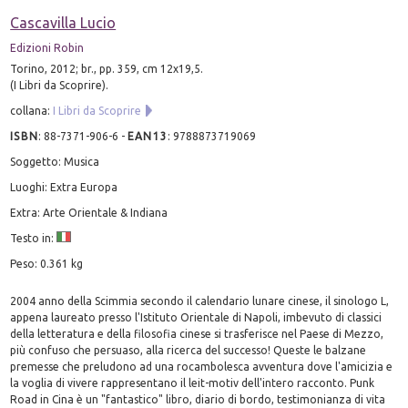
Cascavilla Lucio
Edizioni Robin
Torino, 2012; br., pp. 359, cm 12x19,5.
(I Libri da Scoprire).
collana:
I Libri da Scoprire
ISBN
:
88-7371-906-6
-
EAN13
:
9788873719069
Soggetto: Musica
Luoghi: Extra Europa
Extra: Arte Orientale & Indiana
Testo in:
Peso: 0.361 kg
2004 anno della Scimmia secondo il calendario lunare cinese, il sinologo L,
appena laureato presso l'Istituto Orientale di Napoli, imbevuto di classici
della letteratura e della filosofia cinese si trasferisce nel Paese di Mezzo,
più confuso che persuaso, alla ricerca del successo! Queste le balzane
premesse che preludono ad una rocambolesca avventura dove l'amicizia e
la voglia di vivere rappresentano il leit-motiv dell'intero racconto. Punk
Road in Cina è un "fantastico" libro, diario di bordo, testimonianza di vita