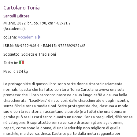
Cartolano Tonia
Santelli Editore
Milano, 2022; br., pp. 190, cm 14,5x21,2.
(Accademia).
collana:
Accademia
ISBN
:
88-9292-946-1
-
EAN13
:
9788892929463
Soggetto: Società e Tradizioni
Testo in:
Peso: 0.224 kg
Le protagoniste di questo libro sono sette donne straordinariamente
normali. Il patto che ha fatto con loro Tonia Cartolano aveva una sola
premessa: che il loro racconto nascesse da un lungo caffè e da una bella
chiacchierata. "LeadHers" è nato così: dalle chiacchierate e dagli incontri,
senza filtri e senza mediazioni. Sette protagoniste che, ciascuna a modo
suo e con la sua storia, raccontano a parole (e a fatti) che una donna in
gamba può realizzarsi tanto quanto un uomo. Senza pregiudizi, differenze
né categorie. E soprattutto senza cercare di assomigliare agli uomini,
capaci, come sono le donne, di una leadership non migliore di quella
maschile, ma diversa. Unica. L'autrice parte dalla meta raggiunta per