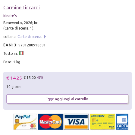
Carmine Liccardi
Kinetè's
Benevento, 2026; br.
(Carte di scena. 1).
collana:
Carte di scena.
EAN13
:
9791280910691
Testo in:
Peso: 1 kg
€ 14.25
€ 15.00
-5%
10 giorni
aggiungi al carrello