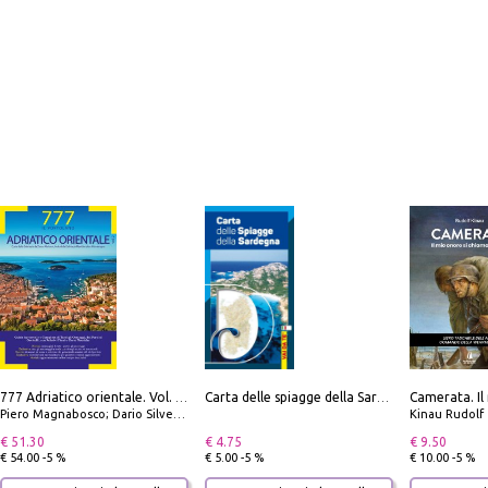
777 Adriatico orientale. Vol. 2: Costa della Dalmazia da Zara a Molunat, Isole della Dalmazia Meridionale e Montenegro
Carta delle spiagge della Sardegna. Con custodia
Piero Magnabosco; Dario Silvestro; Marco Sbrizzi
Kinau Rudolf
€ 51.30
€ 4.75
€ 9.50
€ 54.00 -5 %
€ 5.00 -5 %
€ 10.00 -5 %