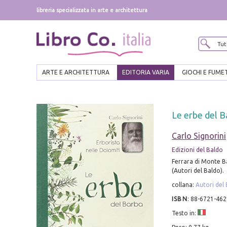
libreria specializzata in arte e architettura
ARTE E ARCHITETTURA
EDITORIA VARIA
GIOCHI E FUME
Le erbe del B
Carlo Signorini
Edizioni del Baldo
Ferrara di Monte Ba
(Autori del Baldo).
collana:
Autori del
ISBN
:
88-6721-462
Testo in: