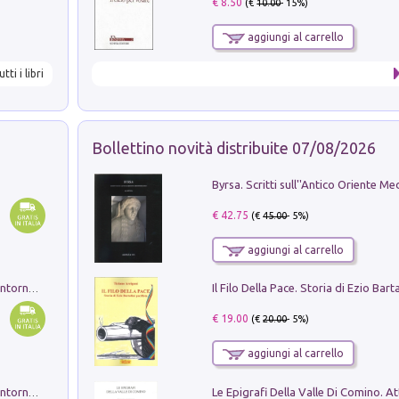
€ 8.50
(€
10.00
- 15%)
aggiungi al carrello
utti i libri
Bollettino novità distribuite 07/08/2026
€ 42.75
(€
45.00
- 5%)
aggiungi al carrello
Ruderi delle ville Romano Sabine nei dintorni di Poggio Mirteto. Illustrati dal dott.re prof.re cav.re Ercole Nardi regio ispettore degli scavi e monumenti. Anno 1885. Tavole e studio. Con 25 tavole fuori testo in cartella editoriale
€ 19.00
(€
20.00
- 5%)
aggiungi al carrello
Ruderi delle ville Romano Sabine nei dintorni di Poggio Mirteto. Illustrati dal dott.re prof.re cav.re Ercole Nardi regio ispettore degli scavi e monumenti. Anno 1885