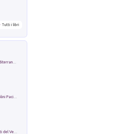
Tutti i libri
Byrsa. Scritti sull''Antico Oriente Mediterraneo. 45-46/2024
Il Filo Della Pace. Storia di Ezio Bartalini Pacifista
Le Epigrafi Della Valle Di Comino. Atti del Ventesimo Convegno Epigrafico Cominese