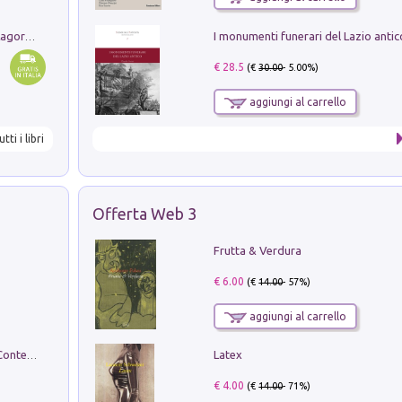
Pastori. Sguardi contemporanei tra il Lagorai e la pianura. Ediz. illustrata
€ 28.5
(€
30.00
- 5.00%)
aggiungi al carrello
utti i libri
Offerta Web 3
Frutta & Verdura
€ 6.00
(€
14.00
- 57%)
aggiungi al carrello
Latex
in alto! Livello A1. Con CD-Audio. Con Contenuto digitale per accesso on line
€ 4.00
(€
14.00
- 71%)