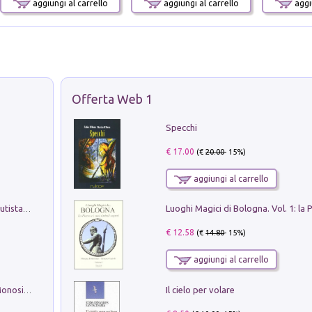
aggiungi al carrello
aggiungi al carrello
aggiu
Offerta Web 1
Specchi
€ 17.00
(€
20.00
- 15%)
aggiungi al carrello
Pietro Bellotti Detto Canaletty. Un Vedutista Veneziano nella Francia dell'Ancien Régime
€ 12.58
(€
14.80
- 15%)
aggiungi al carrello
Il cielo per volare
La seduzione del gusto con Pipero & Monosilio