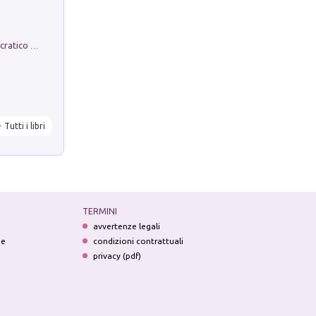
La comparsa. Perché il partito democratico non è mai nato
Tutti i libri
TERMINI
avvertenze legali
ne
condizioni contrattuali
privacy (pdf)