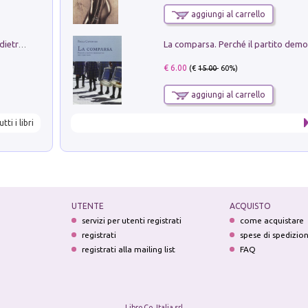
aggiungi al carrello
Conte e Mattarella. Sul palcoscenico e dietro le quinte del Quirinale. Un racconto sulle istituzioni
€ 6.00
(€
15.00
- 60%)
aggiungi al carrello
utti i libri
UTENTE
ACQUISTO
servizi per utenti registrati
come acquistare
registrati
spese di spedizio
registrati alla mailing list
FAQ
Libro Co. Italia srl