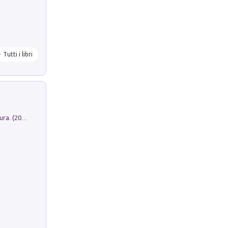
Tutti i libri
Dromos. Libro periodico di architettura. (2026). Vol. 15: Post-model