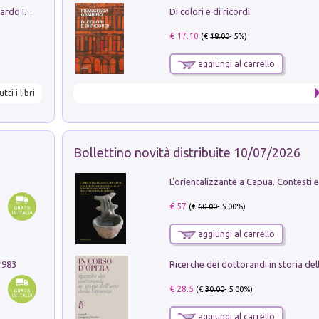
Di colori e di ricordi
Sofiana. In Sicilia centro-meridionale (tardo III-metà IX secolo d.C.): dall'agro-town tardo-imperiale al villaggio medio-bizantino. Nuova ediz.
€ 17.10
(€
18.00
- 5%)
aggiungi al carrello
utti i libri
Bollettino novità distribuite 10/07/2026
€ 57
(€
60.00
- 5.00%)
aggiungi al carrello
1983
€ 28.5
(€
30.00
- 5.00%)
aggiungi al carrello