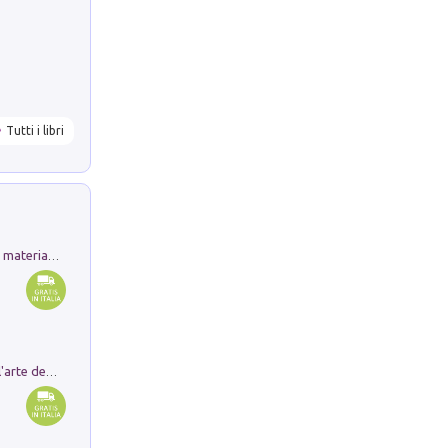
Tutti i libri
L'orientalizzante a Capua. Contesti e materiali dagli scavi di Werner Johannowsky nella necropoli di Fornaci. Nuova ediz.
Ricerche dei dottorandi in storia dell'arte della Sapienza