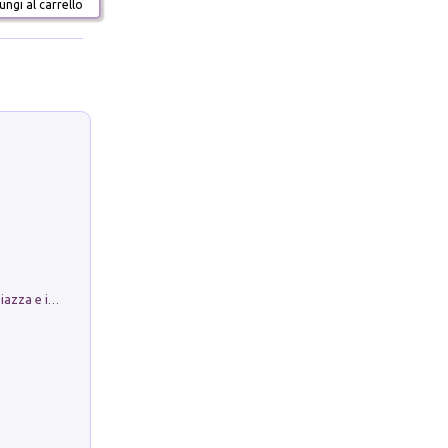
ngi al carrello
Luoghi Magici di Bologna. Vol. 1: la Piazza e i Suoi Simboli Segreti