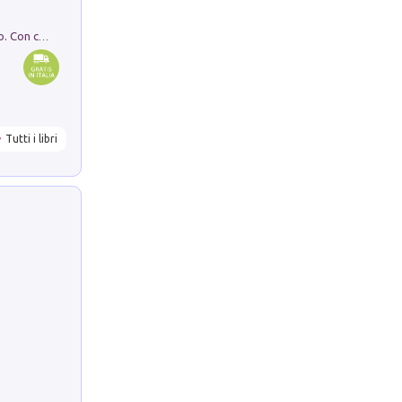
I monumenti funerari del Lazio antico. Con cartella con tavole
Tutti i libri