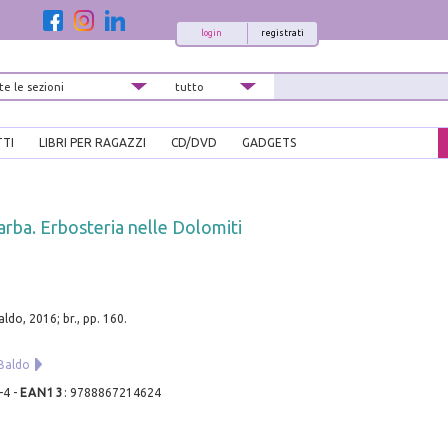
login
registrati
TTI
LIBRI PER RAGAZZI
CD/DVD
GADGETS
arba. Erbosteria nelle Dolomiti
ldo, 2016; br., pp. 160.
 Baldo
-4
-
EAN13
:
9788867214624