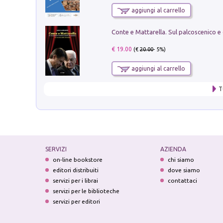
aggiungi al carrello
€ 19.00
(€
20.00
- 5%)
aggiungi al carrello
T
SERVIZI
AZIENDA
on-line bookstore
chi siamo
editori distribuiti
dove siamo
servizi per i librai
contattaci
servizi per le biblioteche
servizi per editori