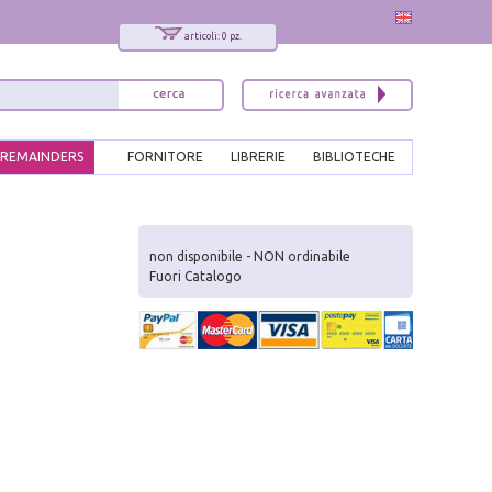
articoli: 0 pz.
REMAINDERS
FORNITORE
LIBRERIE
BIBLIOTECHE
x
Interessato ai nostri libri?
non disponibile - NON ordinabile
Fuori Catalogo
Allora iscriviti alla nostra newsletter!
Sarai informato delle nostre novità, potrai
comunque cancellarti quando desideri.
modulo di iscrizione