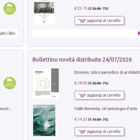
€ 23.75
(€
25.00
- 5%)
aggiungi al carrello
utti i libri
Bollettino novità distribuite 24/07/2026
€ 19.00
(€
20.00
- 5%)
aggiungi al carrello
Valle Bormida. Un'antologia d'arte
Memorial Santa Giulia. Sculture per la resistenza Monchio di Palagano
€ 14.25
(€
15.00
- 5%)
aggiungi al carrello