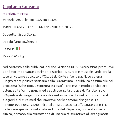
Capitanio Giovanni
Marcianum Press
Venezia, 2022; br., pp. 232, cm 12x24.
ISBN
:
88-6512-832-1
-
EAN13
:
9788865128329
Soggetto: Saggi Storici
Luoghi: Veneto,Venezia
Testo in:
Peso: 0.664 kg
Nel contesto delle pubblicazioni che l'Azienda ULSS3 Serenissima promuove
per il suo importante patrimonio storico, culturale e museale, vede ora la
luce un volume dedicato all'Ospedale Civile di Venezia. Nato da una
lungimirante politica sanitaria della Serenissima Repubblica riassumibile nel
proclama "Salus populi suprema lex esto" - che era in modo particolare
attenta alla formazione medica attraverso la pratica dell'anatomia -,
l'Ospedale da luogo di carità e di assistenza diventa nel tempo centro di
diagnosi e di cure mediche innovave per le persone bisognose. Le
innumerevoli osservazioni di anatomia patologica effettuate dai primari
delle varie specialità nella sala settoria dell'Ospedale, correlate con la
clinica, portano alla formazione di una realtà scientifica all'avanguardia,