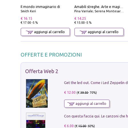
Il mondo immaginario di
Amabili streghe. Arte e magie di Leonora Carrington e Remedios Varo
Smith Keri
Pina Varriale; Serena Montesarchio
€ 16.15
€ 14.25
€ 17.00 -5 %
€ 15.00 -5 %
aggiungi al carrello
aggiungi al carrello
OFFERTE E PROMOZIONI
Offerta Web 2
€ 12.00
(€
39.50
- 70%)
aggiungi al carrello
€ 6.00
(€
15.00
- 60%)