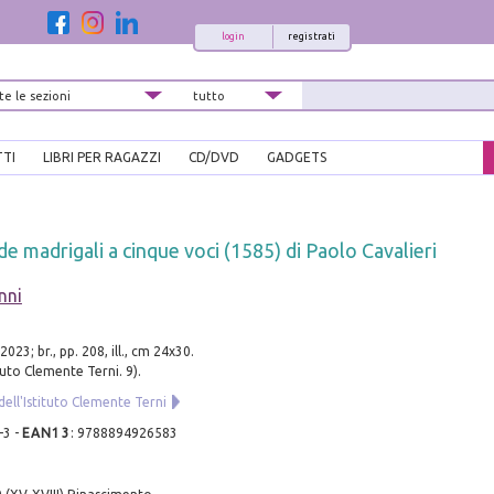
login
registrati
TTI
LIBRI PER RAGAZZI
CD/DVD
GADGETS
 de madrigali a cinque voci (1585) di Paolo Cavalieri
nni
023; br., pp. 208, ill., cm 24x30.
ituto Clemente Terni. 9).
dell'Istituto Clemente Terni
-3
-
EAN13
:
9788894926583