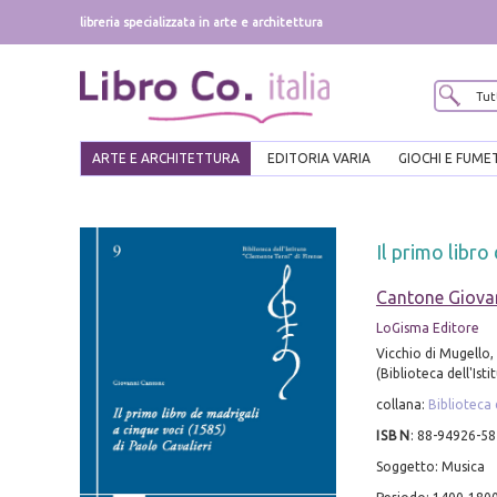
libreria specializzata in arte e architettura
ARTE E ARCHITETTURA
EDITORIA VARIA
GIOCHI E FUME
Il primo libro
Cantone Giova
LoGisma Editore
Vicchio di Mugello, 2
(Biblioteca dell'Ist
collana:
Biblioteca 
ISBN
:
88-94926-58
Soggetto: Musica