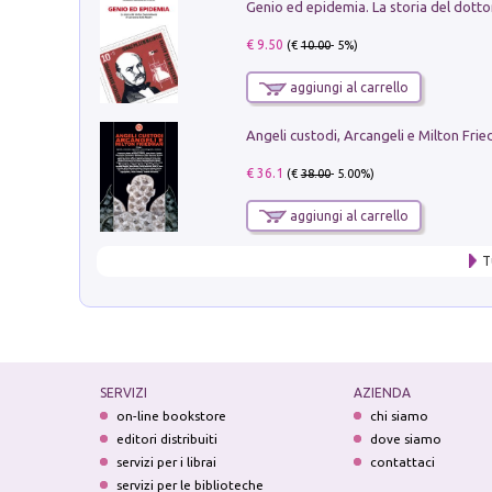
€ 9.50
(€
10.00
- 5%)
aggiungi al carrello
Angeli custodi, Arcangeli e Milton Fri
€ 36.1
(€
38.00
- 5.00%)
aggiungi al carrello
T
SERVIZI
AZIENDA
on-line bookstore
chi siamo
editori distribuiti
dove siamo
servizi per i librai
contattaci
servizi per le biblioteche