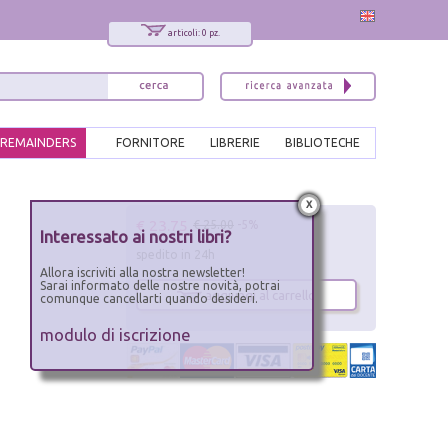
articoli: 0 pz.
REMAINDERS
FORNITORE
LIBRERIE
BIBLIOTECHE
x
€ 23.75
€ 25.00
-5%
Interessato ai nostri libri?
spedito in 24h
Allora iscriviti alla nostra newsletter!
Sarai informato delle nostre novità, potrai
aggiungi al carrello
comunque cancellarti quando desideri.
modulo di iscrizione