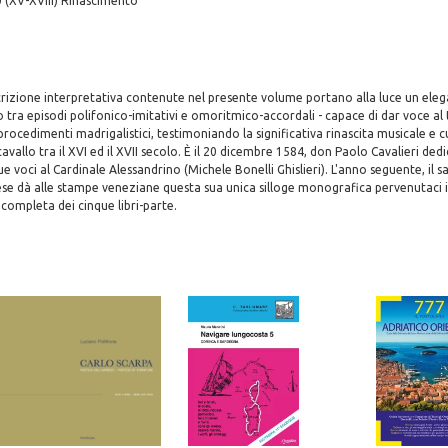
 (XV-XVIII) Rinascimento
scrizione interpretativa contenute nel presente volume portano alla luce un ele
o tra episodi polifonico-imitativi e omoritmico-accordali - capace di dar voce al
procedimenti madrigalistici, testimoniando la significativa rinascita musicale e c
avallo tra il XVI ed il XVII secolo. È il 20 dicembre 1584, don Paolo Cavalieri dedi
e voci al Cardinale Alessandrino (Michele Bonelli Ghislieri). L'anno seguente, il 
ese dà alle stampe veneziane questa sua unica silloge monografica pervenutaci 
completa dei cinque libri-parte.