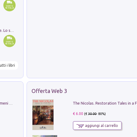
Santissima Trinità e divina proporzione. Lo studio della proporzione nell'arte come ricerca del mistero trinitario
utti i libri
Offerta Web 3
Luci e colori del cielo. Manuale sui fenomeni ottici che si verificano in atmosfera, nella scienza e nella storia: come osservarli e fotografarli
€ 6.00
(€
30.00
- 80%)
aggiungi al carrello