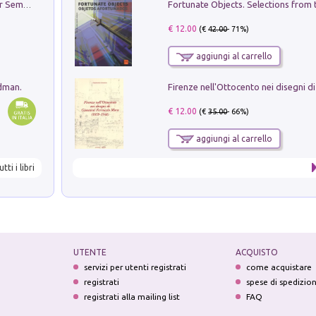
Genio ed epidemia. La storia del dottor Semmelweis, il Salvatore delle Madri
€ 12.00
(€
42.00
- 71%)
aggiungi al carrello
edman.
€ 12.00
(€
35.00
- 66%)
aggiungi al carrello
utti i libri
UTENTE
ACQUISTO
servizi per utenti registrati
come acquistare
registrati
spese di spedizio
registrati alla mailing list
FAQ