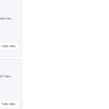
Arie per Carlo Broschi Farinelli. Partiture con riduzione per clavicembalo (o pianoforte). Seconda serie. Vol. 5
Tutti i libri
Geography Notebooks (2026). Vol. 9/1: Geographies in transition: landscapes, representations and territorial change
Tutti i libri