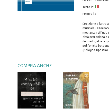
Periodo: 1400-1800
Testo in:
Peso: 0 kg
L'edizione e la tra
musicale - alternat
mediante raffinati 
città petroniana a c
de madrigali a cinqu
polifonista bologn
(Bologna-Uppsala), 
COMPRA ANCHE