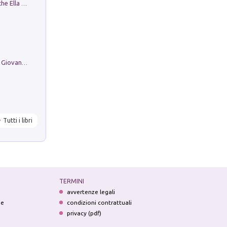
Fortunate Objects. Selections from the Ella Fontanals-Cisneros Collection. Objetos Afortunados. Selección de la Colección Ella Fontanals-Cisneros
Firenze nell'Ottocento nei disegni di Giovanni Ferruccio Moro (1859­1948)
Tutti i libri
TERMINI
avvertenze legali
ne
condizioni contrattuali
privacy (pdf)