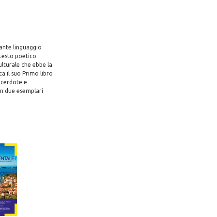
gante linguaggio
 testo poetico
ulturale che ebbe la
ca il suo Primo libro
sacerdote e
in due esemplari