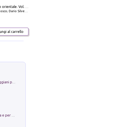
777 Adriatico orientale. Vol. 2: Costa della Dalmazia da Zara a Molunat, Isole della Dalmazia Meridionale e Montenegro
io Silvestro; Marco Sbrizzi
ngi al carrello
La Porta Filosofica di Claudio Parmiggiani per il Sacro Eremo di Camaldoli
Obbedisco. Garibaldi Eroe per Scelta e per Destino