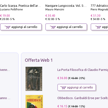
Carlo Scarpa. Poetica dell'arredo. Tavoli e sedie-Poetics of furniture. Tables and chairs. Ediz. bilingue
Navigare Lungocosta. Vol. 5: Corsica e Sardegna
Luciano Pollifrone
Mauro Mancini
Piero Magnabosco; Dar
€ 19.00
€ 30.40
€ 51.30
€ 20.00 -5 %
€ 32.00 -5 %
€ 54.00 -5 %
aggiungi al carrello
aggiungi al carrello
aggiu
Offerta Web 1
Get the led out. Come i Led Zeppelin divennero la più grande band del mondo
€ 36.00
(€
45.00
- 20%)
aggiungi al carrello
Con questa faccia qui. Le canzoni che hanno fatto la storia di Ligabue
€ 16.15
(€
19.00
- 15%)