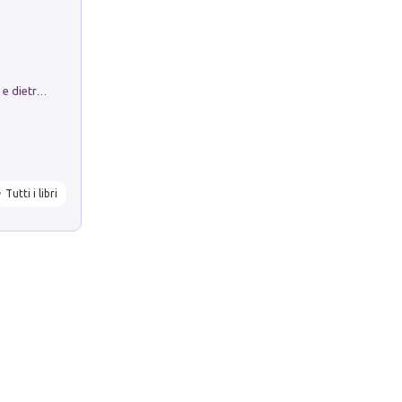
Conte e Mattarella. Sul palcoscenico e dietro le quinte del Quirinale. Un racconto sulle istituzioni
Tutti i libri