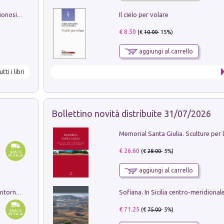
Il cielo per volare
La seduzione del gusto con Pipero & Monosilio
€ 8.50
(€
10.00
- 15%)
aggiungi al carrello
utti i libri
Bollettino novità distribuite 31/07/2026
€ 26.60
(€
28.00
- 5%)
aggiungi al carrello
Ruderi delle ville Romano Sabine nei dintorni di Poggio Mirteto. Illustrati dal dott.re prof.re cav.re Ercole Nardi regio ispettore degli scavi e monumenti. Anno 1885. Tavole e studio. Con 25 tavole fuori testo in cartella editoriale
€ 71.25
(€
75.00
- 5%)