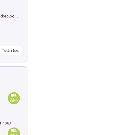
Dos dell'Arca. Quattro millenni tra archeologia e arte rupestre in Valle Camonica (Sito UNESCO n. 94). Scavi e ricerche 2016/2023
Tutti i libri
91-1983