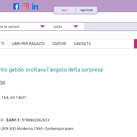
login
registrati
TTI
LIBRI PER RAGAZZI
CD/DVD
GADGETS
to gelido svoltava l'angolo della sorpresa
uno
. 164, cm 14x21.
-X
-
EAN13
:
9788862062633
0 (XIX-XX) Moderno,1960- Contemporaneo