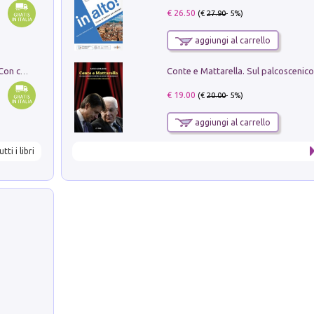
€ 26.50
(€
27.90
- 5%)
aggiungi al carrello
I monumenti funerari del Lazio antico. Con cartella con tavole
€ 19.00
(€
20.00
- 5%)
aggiungi al carrello
utti i libri