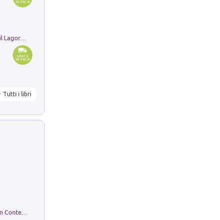
Pastori. Sguardi contemporanei tra il Lagorai e la pianura. Ediz. illustrata
Tutti i libri
in alto! Livello A1. Con CD-Audio. Con Contenuto digitale per accesso on line