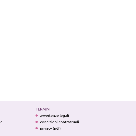
TERMINI
avvertenze legali
ne
condizioni contrattuali
privacy (pdf)