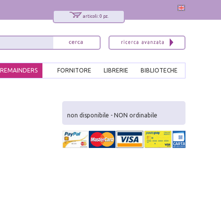
articoli: 0 pz.
REMAINDERS
FORNITORE
LIBRERIE
BIBLIOTECHE
x
Interessato ai nostri libri?
non disponibile - NON ordinabile
Allora iscriviti alla nostra newsletter!
Sarai informato delle nostre novità, potrai
comunque cancellarti quando desideri.
modulo di iscrizione