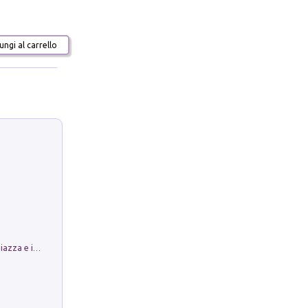
ngi al carrello
Luoghi Magici di Bologna. Vol. 1: la Piazza e i Suoi Simboli Segreti