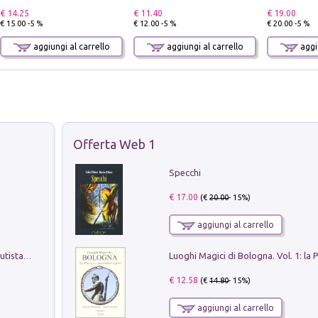
€ 14.25
€ 11.40
€ 19.00
€ 15.00 -5 %
€ 12.00 -5 %
€ 20.00 -5 %
aggiungi al carrello
aggiungi al carrello
aggiu
Offerta Web 1
Specchi
€ 17.00
(€
20.00
- 15%)
aggiungi al carrello
Pietro Bellotti Detto Canaletty. Un Vedutista Veneziano nella Francia dell'Ancien Régime
€ 12.58
(€
14.80
- 15%)
aggiungi al carrello