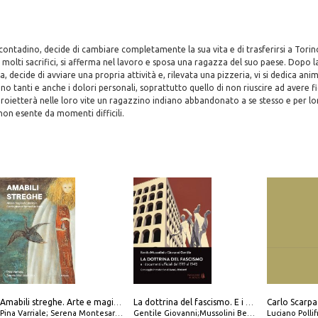
ontadino, decide di cambiare completamente la sua vita e di trasferirsi a Torino,
 molti sacrifici, si afferma nel lavoro e sposa una ragazza del suo paese. Dopo l
a, decide di avviare una propria attività e, rilevata una pizzeria, vi si dedica an
sono tanti e anche i dolori personali, soprattutto quello di non riuscire ad avere f
 proietterà nelle loro vite un ragazzino indiano abbandonato a se stesso e per lo
on esente da momenti difficili.
Amabili streghe. Arte e magie di Leonora Carrington e Remedios Varo
La dottrina del fascismo. E i documenti ufficiali dal 1919 al 1945
Pina Varriale; Serena Montesarchio
Gentile Giovanni;Mussolini Benito
Luciano Polli