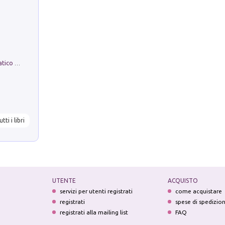
La comparsa. Perché il partito democratico non è mai nato
utti i libri
UTENTE
ACQUISTO
servizi per utenti registrati
come acquistare
registrati
spese di spedizio
registrati alla mailing list
FAQ