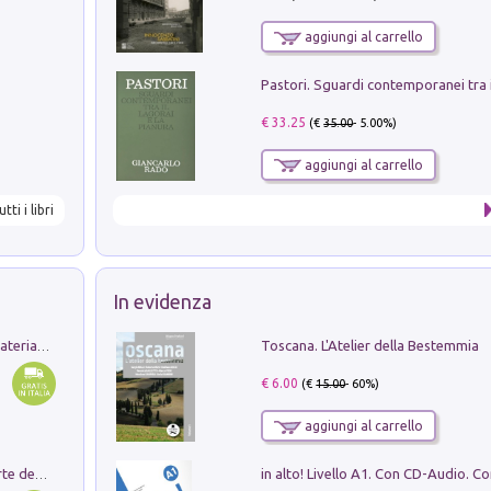
aggiungi al carrello
€ 33.25
(€
35.00
- 5.00%)
aggiungi al carrello
utti i libri
In evidenza
Toscana. L'Atelier della Bestemmia
L'orientalizzante a Capua. Contesti e materiali dagli scavi di Werner Johannowsky nella necropoli di Fornaci. Nuova ediz.
€ 6.00
(€
15.00
- 60%)
aggiungi al carrello
Ricerche dei dottorandi in storia dell'arte della Sapienza