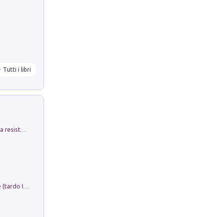
Tutti i libri
Memorial Santa Giulia. Sculture per la resistenza Monchio di Palagano
Sofiana. In Sicilia centro-meridionale (tardo III-metà IX secolo d.C.): dall'agro-town tardo-imperiale al villaggio medio-bizantino. Nuova ediz.