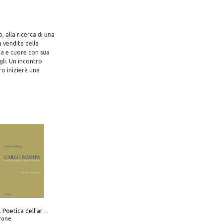
 alla ricerca di una
a vendita della
ima e cuore con sua
igli. Un incontro
ro inizierà una
Carlo Scarpa. Poetica dell'arredo. Tavoli e sedie-Poetics of furniture. Tables and chairs. Ediz. bilingue
frone