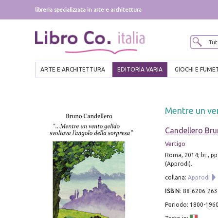
libreria specializzata in arte e architettura
ARTE E ARCHITETTURA
EDITORIA VARIA
GIOCHI E FUME
Mentre un ven
Candellero Br
Vertigo
Roma, 2014; br., pp
(Approdi).
collana:
Approdi
ISBN
:
88-6206-263
Periodo: 1800-196