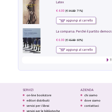
Latex
€ 4.00
(€
14.00
- 71%)
aggiungi al carrello
€ 6.00
(€
15.00
- 60%)
aggiungi al carrello
T
SERVIZI
AZIENDA
on-line bookstore
chi siamo
editori distribuiti
dove siamo
servizi per i librai
contattaci
servizi per le biblioteche