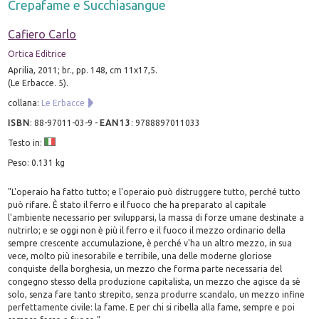
Crepafame e Succhiasangue
Cafiero Carlo
Ortica Editrice
Aprilia, 2011; br., pp. 148, cm 11x17,5.
(Le Erbacce. 5).
collana:
Le Erbacce
ISBN
:
88-97011-03-9
-
EAN13
:
9788897011033
Testo in:
Peso: 0.131 kg
"L'operaio ha fatto tutto; e l'operaio può distruggere tutto, perché tutto
può rifare. È stato il ferro e il fuoco che ha preparato al capitale
l'ambiente necessario per svilupparsi, la massa di forze umane destinate a
nutrirlo; e se oggi non è più il ferro e il fuoco il mezzo ordinario della
sempre crescente accumulazione, è perché v'ha un altro mezzo, in sua
vece, molto più inesorabile e terribile, una delle moderne gloriose
conquiste della borghesia, un mezzo che forma parte necessaria del
congegno stesso della produzione capitalista, un mezzo che agisce da sè
solo, senza fare tanto strepito, senza produrre scandalo, un mezzo infine
perfettamente civile: la fame. E per chi si ribella alla fame, sempre e poi