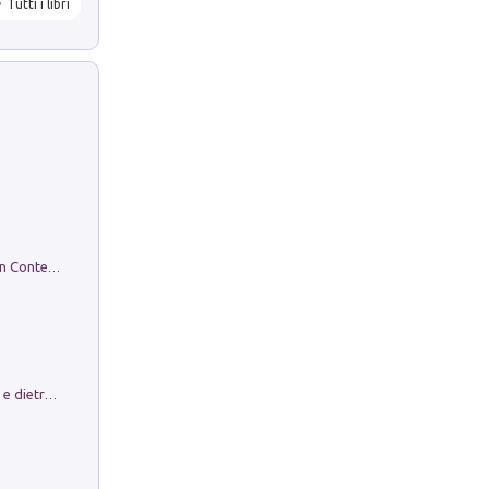
Tutti i libri
in alto! Livello A1. Con CD-Audio. Con Contenuto digitale per accesso on line
Conte e Mattarella. Sul palcoscenico e dietro le quinte del Quirinale. Un racconto sulle istituzioni