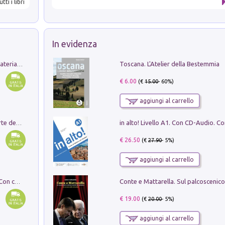
utti i libri
In evidenza
Toscana. L'Atelier della Bestemmia
L'orientalizzante a Capua. Contesti e materiali dagli scavi di Werner Johannowsky nella necropoli di Fornaci. Nuova ediz.
€ 6.00
(€
15.00
- 60%)
aggiungi al carrello
Ricerche dei dottorandi in storia dell'arte della Sapienza
€ 26.50
(€
27.90
- 5%)
aggiungi al carrello
I monumenti funerari del Lazio antico. Con cartella con tavole
€ 19.00
(€
20.00
- 5%)
aggiungi al carrello