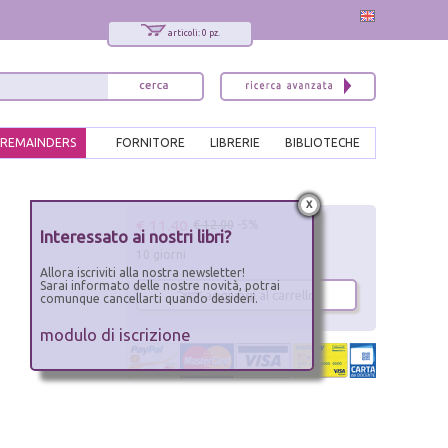
articoli: 0 pz.
REMAINDERS
FORNITORE
LIBRERIE
BIBLIOTECHE
x
€ 11.40
€ 12.00
-5%
Interessato ai nostri libri?
10 giorni
Allora iscriviti alla nostra newsletter!
Sarai informato delle nostre novità, potrai
aggiungi al carrello
comunque cancellarti quando desideri.
modulo di iscrizione