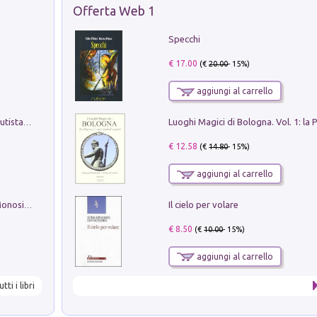
Offerta Web 1
Specchi
€ 17.00
(€
20.00
- 15%)
aggiungi al carrello
Pietro Bellotti Detto Canaletty. Un Vedutista Veneziano nella Francia dell'Ancien Régime
€ 12.58
(€
14.80
- 15%)
aggiungi al carrello
Il cielo per volare
La seduzione del gusto con Pipero & Monosilio
€ 8.50
(€
10.00
- 15%)
aggiungi al carrello
utti i libri