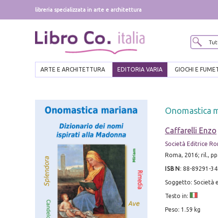
libreria specializzata in arte e architettura
ARTE E ARCHITETTURA
EDITORIA VARIA
GIOCHI E FUME
Onomastica ma
Caffarelli Enzo
Società Editrice R
Roma, 2016; ril., pp
ISBN
:
88-89291-34
Soggetto: Società e
Testo in:
Peso: 1.59 kg