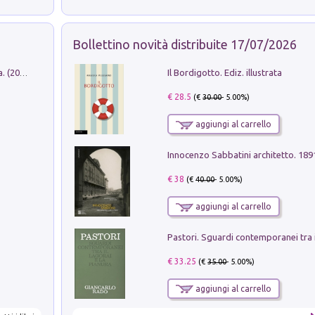
Bollettino novità distribuite 17/07/2026
Il Bordigotto. Ediz. illustrata
Dromos. Libro periodico di architettura. (2026). Vol. 15: Post-model
€ 28.5
(€
30.00
- 5.00%)
aggiungi al carrello
Innocenzo Sabbatini architetto. 18
€ 38
(€
40.00
- 5.00%)
aggiungi al carrello
€ 33.25
(€
35.00
- 5.00%)
aggiungi al carrello