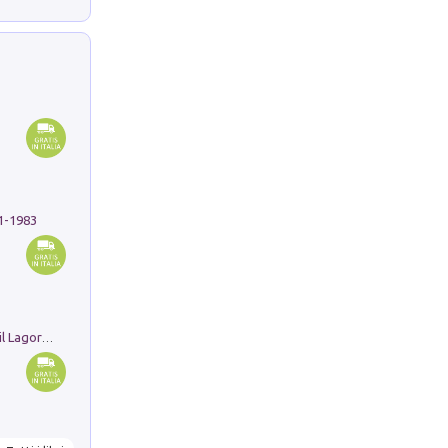
91-1983
Pastori. Sguardi contemporanei tra il Lagorai e la pianura. Ediz. illustrata