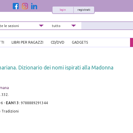
login
registrati
TTI
LIBRI PER RAGAZZI
CD/DVD
GADGETS
riana. Dizionario dei nomi ispirati alla Madonna
omana
. 332.
-6
-
EAN13
:
9788889291344
 Tradizioni