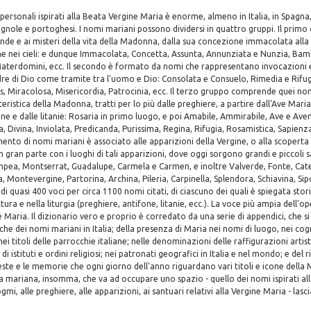
personali ispirati alla Beata Vergine Maria è enorme, almeno in Italia, in Spagna,
agnole e portoghesi. I nomi mariani possono dividersi in quattro gruppi. Il prim
cende e ai misteri della vita della Madonna, dalla sua concezione immacolata alla
one nei cieli: e dunque Immacolata, Concetta, Assunta, Annunziata e Nunzia, Ba
Materdomini, ecc. Il secondo è formato da nomi che rappresentano invocazioni e
re di Dio come tramite tra l'uomo e Dio: Consolata e Consuelo, Rimedia e Rifugia
 Miracolosa, Misericordia, Patrocinia, ecc. Il terzo gruppo comprende quei nom
tteristica della Madonna, tratti per lo più dalle preghiere, a partire dall'Ave Maria
one e dalle litanie: Rosaria in primo luogo, e poi Amabile, Ammirabile, Ave e Avem
a, Divina, Inviolata, Predicanda, Purissima, Regina, Rifugia, Rosamistica, Sapienza,
to di nomi mariani è associato alle apparizioni della Vergine, o alla scoperta
n gran parte con i luoghi di tali apparizioni, dove oggi sorgono grandi e piccoli 
mpea, Montserrat, Guadalupe, Carmela e Carmen, e inoltre Valverde, Fonte, Cat
 Montevergine, Partorina, Archina, Pileria, Carpinella, Splendora, Schiavina, Si
di quasi 400 voci per circa 1100 nomi citati, di ciascuno dei quali è spiegata stor
tura e nella liturgia (preghiere, antifone, litanie, ecc.). La voce più ampia dell'o
Maria. Il dizionario vero e proprio è corredato da una serie di appendici, che s
fiche dei nomi mariani in Italia; della presenza di Maria nei nomi di luogo, nei co
nei titoli delle parrocchie italiane; nelle denominazioni delle raffigurazioni artist
 istituti e ordini religiosi; nei patronati geografici in Italia e nel mondo; e del 
este e le memorie che ogni giorno dell'anno riguardano vari titoli e icone dell
a mariana, insomma, che va ad occupare uno spazio - quello dei nomi ispirati all
ogmi, alle preghiere, alle apparizioni, ai santuari relativi alla Vergine Maria - lasc