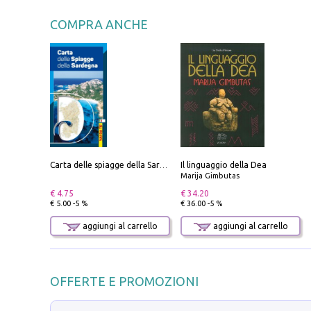
COMPRA ANCHE
Il linguaggio della Dea
Carta delle spiagge della Sardegna. Con custodia
Marija Gimbutas
€ 4.75
€ 34.20
€ 5.00 -5 %
€ 36.00 -5 %
aggiungi al carrello
aggiungi al carrello
OFFERTE E PROMOZIONI