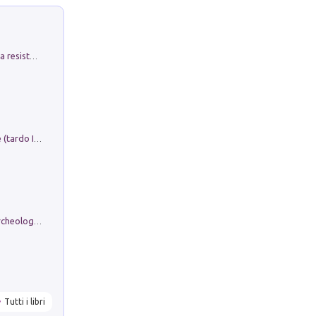
Memorial Santa Giulia. Sculture per la resistenza Monchio di Palagano
Sofiana. In Sicilia centro-meridionale (tardo III-metà IX secolo d.C.): dall'agro-town tardo-imperiale al villaggio medio-bizantino. Nuova ediz.
Dos dell'Arca. Quattro millenni tra archeologia e arte rupestre in Valle Camonica (Sito UNESCO n. 94). Scavi e ricerche 2016/2023
Tutti i libri