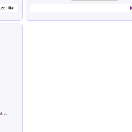
utti i libri
La comparsa. Perché il partito democratico non è mai nato