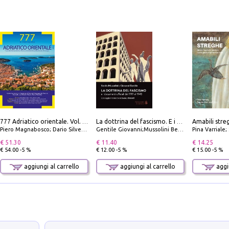
777 Adriatico orientale. Vol. 2: Costa della Dalmazia da Zara a Molunat, Isole della Dalmazia Meridionale e Montenegro
La dottrina del fascismo. E i documenti ufficiali dal 1919 al 1945
Piero Magnabosco; Dario Silvestro; Marco Sbrizzi
Gentile Giovanni;Mussolini Benito
Pina Varriale; 
€ 51.30
€ 11.40
€ 14.25
€ 54.00 -5 %
€ 12.00 -5 %
€ 15.00 -5 %
aggiungi al carrello
aggiungi al carrello
aggiu