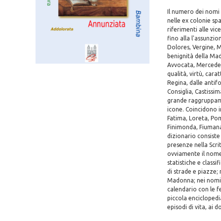
Il numero dei nomi 
nelle ex colonie sp
riferimenti alle vi
fino alla l'assunzi
Dolores, Vergine, 
benignità della Mad
Avvocata, Mercedes,
qualità, virtù, cara
Regina, dalle antif
Consiglia, Castissim
grande raggruppamen
icone. Coincidono i
Fatima, Loreta, Po
Finimonda, Fiumana,
dizionario consiste 
presenze nella Scrit
ovviamente il nome 
statistiche e classi
di strade e piazze; 
Madonna; nei nomi di
calendario con le f
piccola enciclopedi
episodi di vita, ai d