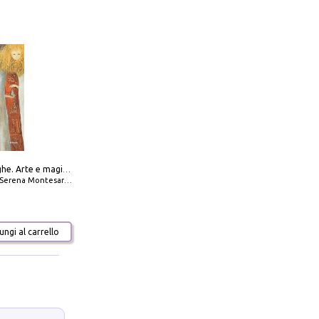
Amabili streghe. Arte e magie di Leonora Carrington e Remedios Varo
Serena Montesarchio
ngi al carrello