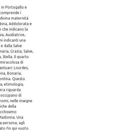
 in Portogallo e
o comprende i
 divina maternità
mbina, Addolorata e
 che indicano la
, Ausiliatrice,
i indicanti una
 e dalla Salve
aria, Grazia, Salve,
 Stella. Il quarto
 miracolosa di
santuari: Lourdes,
ena, Bonaria,
pontina. Questo
ia, etimologia,
pera riguarda
i occupano di
gnomi, nelle insegne
iche della
ricchissimo
a Madonna. Una
a persona, agli
iato fin qui vuoto.