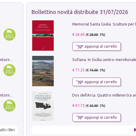
Bollettino novità distribuite 31/07/2026
€ 26.60
(€
28.00
- 5%)
aggiungi al carrello
Ruderi delle ville Romano Sabine nei dintorni di Poggio Mirteto. Illustrati dal dott.re prof.re cav.re Ercole Nardi regio ispettore degli scavi e monumenti. Anno 1885. Tavole e studio. Con 25 tavole fuori testo in cartella editoriale
€ 71.25
(€
75.00
- 5%)
aggiungi al carrello
Ruderi delle ville Romano Sabine nei dintorni di Poggio Mirteto. Illustrati dal dott.re prof.re cav.re Ercole Nardi regio ispettore degli scavi e monumenti. Anno 1885
€ 61.75
(€
65.00
- 5%)
aggiungi al carrello
utti i libri