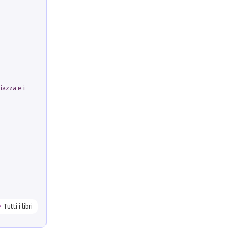
Luoghi Magici di Bologna. Vol. 1: la Piazza e i Suoi Simboli Segreti
Tutti i libri