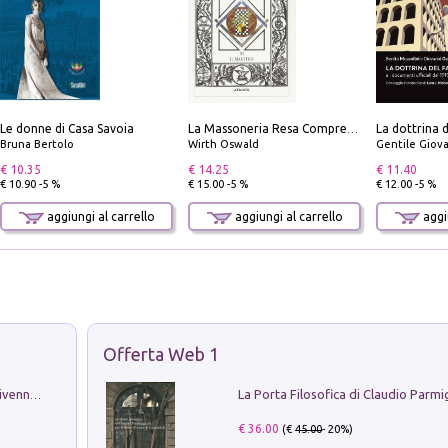
Le donne di Casa Savoia
La Massoneria Resa Comprensibile ai Suoi Adepti. Vol. 3: il Maestro.
Bruna Bertolo
Wirth Oswald
Gentile Giovan
€ 10.35
€ 14.25
€ 11.40
€ 10.90 -5 %
€ 15.00 -5 %
€ 12.00 -5 %
aggiungi al carrello
aggiungi al carrello
aggiu
Offerta Web 1
Get the led out. Come i Led Zeppelin divennero la più grande band del mondo
€ 36.00
(€
45.00
- 20%)