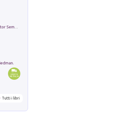
Genio ed epidemia. La storia del dottor Semmelweis, il Salvatore delle Madri
riedman.
Tutti i libri