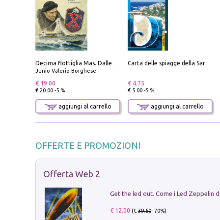
Decima flottiglia Mas. Dalle origini all'armistizio
Carta delle spiagge della Sardegna. Con custodia
Junio Valerio Borghese
€ 19.00
€ 4.75
€ 20.00 -5 %
€ 5.00 -5 %
aggiungi al carrello
aggiungi al carrello
OFFERTE E PROMOZIONI
Offerta Web 2
€ 12.00
(€
39.50
- 70%)