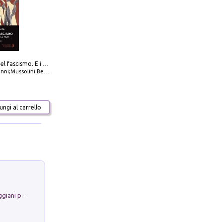
La dottrina del fascismo. E i documenti ufficiali dal 1919 al 1945
ni;Mussolini Benito
ngi al carrello
La Porta Filosofica di Claudio Parmiggiani per il Sacro Eremo di Camaldoli