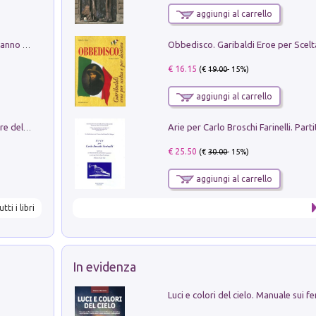
aggiungi al carrello
Con questa faccia qui. Le canzoni che hanno fatto la storia di Ligabue
€ 16.15
(€
19.00
- 15%)
aggiungi al carrello
Klose dell'altro mondo. Miro il pescatore del goal
€ 25.50
(€
30.00
- 15%)
aggiungi al carrello
utti i libri
In evidenza