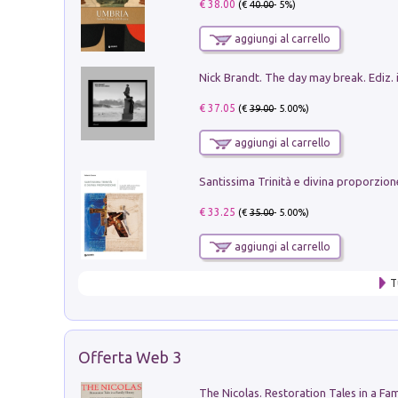
€ 38.00
(€
40.00
- 5%)
aggiungi al carrello
Nick Brandt. The day may break. Ediz. i
€ 37.05
(€
39.00
- 5.00%)
aggiungi al carrello
€ 33.25
(€
35.00
- 5.00%)
aggiungi al carrello
T
Offerta Web 3