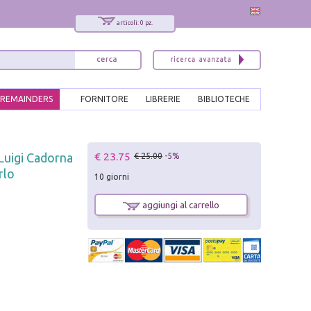
articoli: 0 pz.
REMAINDERS
FORNITORE
LIBRERIE
BIBLIOTECHE
x
€ 23.75
Luigi Cadorna
€ 25.00
-5%
Interessato ai nostri libri?
rlo
10 giorni
Allora iscriviti alla nostra newsletter!
Sarai informato delle nostre novità, potrai
aggiungi al carrello
comunque cancellarti quando desideri.
modulo di iscrizione