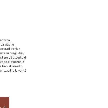
Cadorna,
La visione
scurati. Però a
sate su pregiudizi.
itare ed esperto di
copo di vincere la
a fino all'arresto
r stabilire la verità