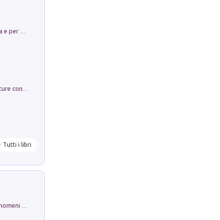
Obbedisco. Garibaldi Eroe per Scelta e per Destino
Arie per Carlo Broschi Farinelli. Partiture con riduzione per clavicembalo (o pianoforte). Seconda serie. Vol. 5
Tutti i libri
Luci e colori del cielo. Manuale sui fenomeni ottici che si verificano in atmosfera, nella scienza e nella storia: come osservarli e fotografarli