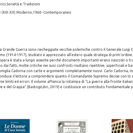
rici,Società e Tradizioni
0 (XIX-XX) Moderno,1960- Contemporaneo
la Grande Guerra sono riecheggiate vecchie polemiche contro il Generale Luigi 
 (1914-1917), studiato e apprezzato all'estero quale stratega di prim'ordine. 
 opera è stata a lungo assente perché documenti importanti erano nascosti o tra
o dai fatti, molte critiche nei suoi confronti risultano ripetitive, superficiali e ba
Famiglia Cadorna con carte e argomenti completamente nuovi. Carlo Cadorna, mil
 conduce il lettore a comprendere quanto il Comandante Supremo decise con lo s
e limiti ed errori. Il volume affianca la ristampa di "La guerra alla fronte italian
ave e del Grappa" (BastogiLibri, 2019) e costituisce un contributo fondamentale pe