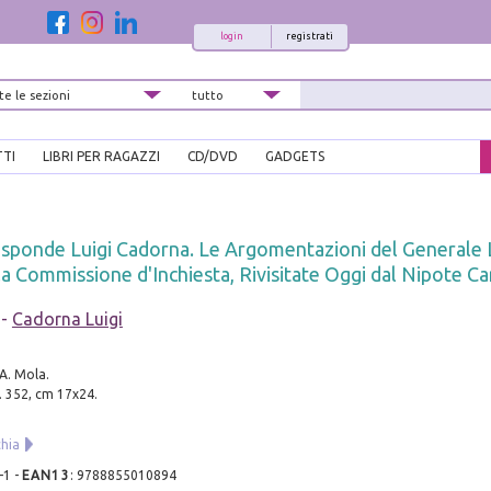
login
registrati
TTI
LIBRI PER RAGAZZI
CD/DVD
GADGETS
sponde Luigi Cadorna. Le Argomentazioni del Generale 
lla Commissione d'Inchiesta, Rivisitate Oggi dal Nipote Ca
-
Cadorna Luigi
A. Mola.
. 352, cm 17x24.
hia
-1
-
EAN13
:
9788855010894