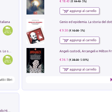
€ 18.43
(€
19.40
- 5%)
aggiungi al carrello
taliana
€ 9.50
(€
10.00
- 5%)
aggiungi al carrello
Angeli custodi, Arcangeli e Milton F
Santissima Trinità e divina proporzione. Lo studio della proporzione nell'arte come ricerca del mistero trinitario
€ 36.1
(€
38.00
- 5.00%)
aggiungi al carrello
utti i libri
The Nicolas. Restoration Tales in a Family History