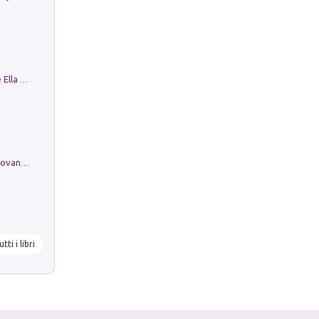
Fortunate Objects. Selections from the Ella Fontanals-Cisneros Collection. Objetos Afortunados. Selección de la Colección Ella Fontanals-Cisneros
Firenze nell'Ottocento nei disegni di Giovanni Ferruccio Moro (1859­1948)
utti i libri