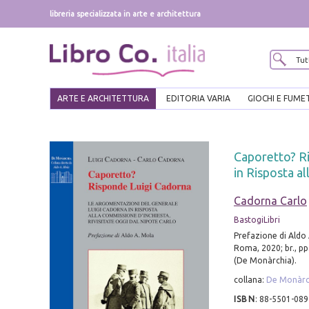
libreria specializzata in arte e architettura
ARTE E ARCHITETTURA
EDITORIA VARIA
GIOCHI E FUME
Caporetto? Ri
in Risposta a
Cadorna Carlo
BastogiLibri
Prefazione di Aldo 
Roma, 2020; br., pp
(De Monàrchia).
collana:
De Monàrc
ISBN
:
88-5501-089