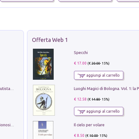
Offerta Web 1
Specchi
€ 17.00
(€
20.00
- 15%)
aggiungi al carrello
Pietro Bellotti Detto Canaletty. Un Vedutista Veneziano nella Francia dell'Ancien Régime
€ 12.58
(€
14.80
- 15%)
aggiungi al carrello
Il cielo per volare
La seduzione del gusto con Pipero & Monosilio
€ 8.50
(€
10.00
- 15%)