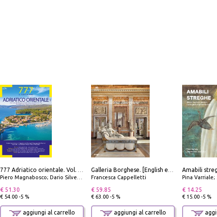
777 Adriatico orientale. Vol. 1: Istria, Costa della Dalmazia da Smrika a Zara, Isole del Quarnaro, Pag, Arcipelaghi di Zara, Sibenico e Incoronate
Galleria Borghese. [English edition]
Piero Magnabosco; Dario Silvestro; Marco Sbrizzi
Francesca Cappelletti
Pina Varriale; 
€ 51.30
€ 59.85
€ 14.25
€ 54.00 -5 %
€ 63.00 -5 %
€ 15.00 -5 %
aggiungi al carrello
aggiungi al carrello
aggiu