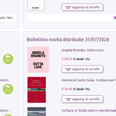
aggiungi al carrello
utti i libri
Bollettino novità distribuite 31/07/2026
Angela Brandys. Outta Love
€ 28.50
(€
30.00
- 5%)
aggiungi al carrello
Ruderi delle ville Romano Sabine nei dintorni di Poggio Mirteto. Illustrati dal dott.re prof.re cav.re Ercole Nardi regio ispettore degli scavi e monumenti. Anno 1885. Tavole e studio. Con 25 tavole fuori testo in cartella editoriale
€ 26.60
(€
28.00
- 5%)
aggiungi al carrello
Ruderi delle ville Romano Sabine nei dintorni di Poggio Mirteto. Illustrati dal dott.re prof.re cav.re Ercole Nardi regio ispettore degli scavi e monumenti. Anno 1885