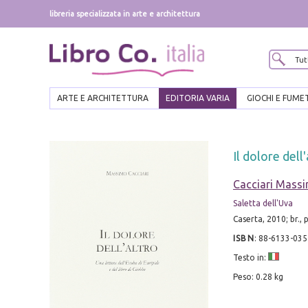
libreria specializzata in arte e architettura
ARTE E ARCHITETTURA
EDITORIA VARIA
GIOCHI E FUME
Il dolore dell
Cacciari Mass
Saletta dell'Uva
Caserta, 2010; br., p
ISBN
:
88-6133-035
Testo in:
Peso: 0.28 kg