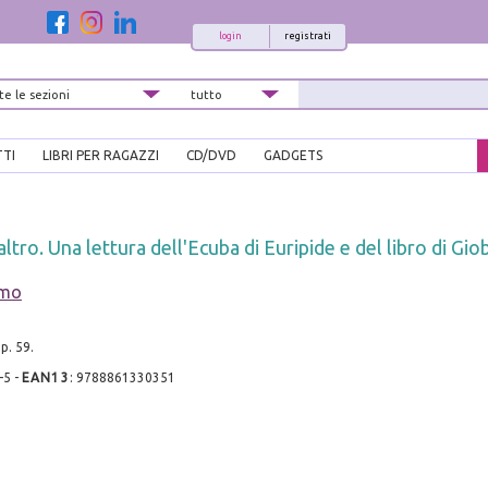
login
registrati
TTI
LIBRI PER RAGAZZI
CD/DVD
GADGETS
'altro. Una lettura dell'Ecuba di Euripide e del libro di Gi
imo
p. 59.
-5
-
EAN13
:
9788861330351