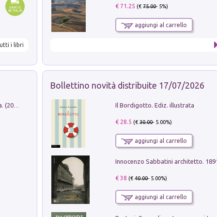
€ 71.25
(€
75.00
- 5%)
aggiungi al carrello
utti i libri
Bollettino novità distribuite 17/07/2026
Il Bordigotto. Ediz. illustrata
Dromos. Libro periodico di architettura. (2026). Vol. 15: Post-model
€ 28.5
(€
30.00
- 5.00%)
aggiungi al carrello
Innocenzo Sabbatini architetto. 18
€ 38
(€
40.00
- 5.00%)
aggiungi al carrello