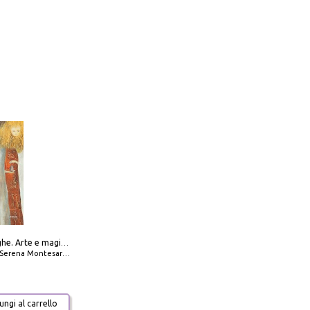
Amabili streghe. Arte e magie di Leonora Carrington e Remedios Varo
Serena Montesarchio
ngi al carrello