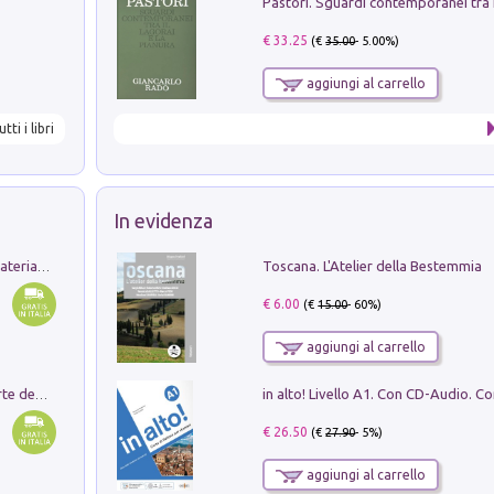
€ 33.25
(€
35.00
- 5.00%)
aggiungi al carrello
utti i libri
In evidenza
Toscana. L'Atelier della Bestemmia
L'orientalizzante a Capua. Contesti e materiali dagli scavi di Werner Johannowsky nella necropoli di Fornaci. Nuova ediz.
€ 6.00
(€
15.00
- 60%)
aggiungi al carrello
Ricerche dei dottorandi in storia dell'arte della Sapienza
€ 26.50
(€
27.90
- 5%)
aggiungi al carrello