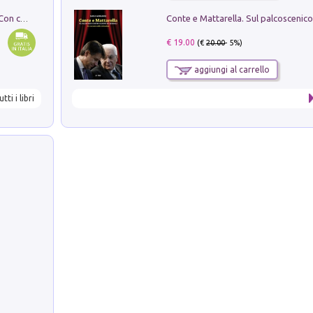
I monumenti funerari del Lazio antico. Con cartella con tavole
€ 19.00
(€
20.00
- 5%)
aggiungi al carrello
utti i libri