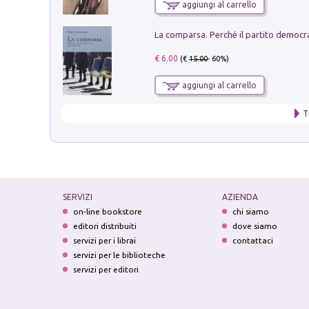
aggiungi al carrello
€ 6.00
(€
15.00
- 60%)
aggiungi al carrello
T
SERVIZI
AZIENDA
on-line bookstore
chi siamo
editori distribuiti
dove siamo
servizi per i librai
contattaci
servizi per le biblioteche
servizi per editori