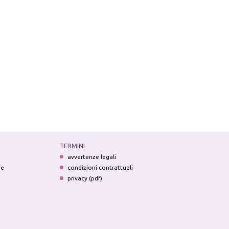
TERMINI
avvertenze legali
ne
condizioni contrattuali
privacy (pdf)