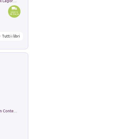
Pastori. Sguardi contemporanei tra il Lagorai e la pianura. Ediz. illustrata
Tutti i libri
in alto! Livello A1. Con CD-Audio. Con Contenuto digitale per accesso on line