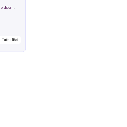
Conte e Mattarella. Sul palcoscenico e dietro le quinte del Quirinale. Un racconto sulle istituzioni
Tutti i libri