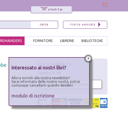
articoli: 0 pz.
REMAINDERS
FORNITORE
LIBRERIE
BIBLIOTECHE
x
€ 9.50
obbe
€ 10.00
-5%
Interessato ai nostri libri?
spedito in 24h
Allora iscriviti alla nostra newsletter!
Sarai informato delle nostre novità, potrai
aggiungi al carrello
comunque cancellarti quando desideri.
modulo di iscrizione