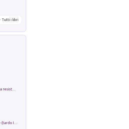
Tutti i libri
Memorial Santa Giulia. Sculture per la resistenza Monchio di Palagano
Sofiana. In Sicilia centro-meridionale (tardo III-metà IX secolo d.C.): dall'agro-town tardo-imperiale al villaggio medio-bizantino. Nuova ediz.