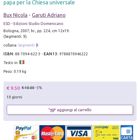
papa per la Chiesa universale
Bux Nicola
-
Garuti Adriano
ESD - Edizioni Studio Domenicano
Bologna, 2007; br., pp. 224, cm 12x19.
(Segmenti. 9).
collana:
Segmenti
ISBN
:
88-7094-622-3
-
EAN13
:
9788870946222
Testo in:
Peso: 0.19 kg
€ 9.50
€ 10.00
-5%
10 giorni
aggiungi al carrello