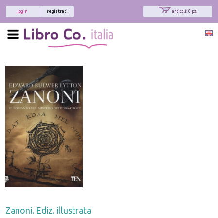
login
registrati
articoli: 0 pz.
x
Interessato ai nostri libri?
Allora iscriviti alla nostra newsletter!
Sarai informato delle nostre novità, potrai
comunque cancellarti quando desideri.
modulo di iscrizione
Zanoni. Ediz. illustrata