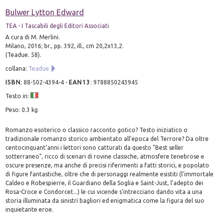
Bulwer Lytton Edward
TEA - I Tascabili degli Editori Associati
A cura di M. Merlini.
Milano, 2016; br., pp. 392, ill., cm 20,2x13,2.
(Teadue. 58).
collana:
Teadue
ISBN
:
88-502-4394-4
-
EAN13
:
9788850243945
Testo in:
Peso: 0.3 kg
Romanzo esoterico o classico racconto gotico? Testo iniziatico o
tradizionale romanzo storico ambientato all'epoca del Terrore? Da oltre
centocinquant'anni i lettori sono catturati da questo "Best seller
sotterraneo", ricco di scenari di rovine classiche, atmosfere tenebrose e
oscure presenze, ma anche di precisi riferimenti a fatti storici, e popolato
di figure fantastiche, oltre che di personaggi realmente esistiti (l'immortale
Caldeo e Robespierre, il Guardiano della Soglia e Saint-Just, l'adepto dei
Rosa-Croce e Condorcet...) le cui vicende s'intrecciano dando vita a una
storia illuminata da sinistri bagliori ed enigmatica come la figura del suo
inquietante eroe.