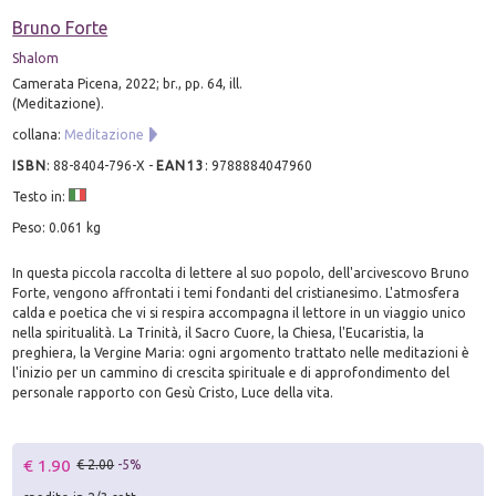
Bruno Forte
Shalom
Camerata Picena, 2022; br., pp. 64, ill.
(Meditazione).
collana:
Meditazione
ISBN
:
88-8404-796-X
-
EAN13
:
9788884047960
Testo in:
Peso: 0.061 kg
In questa piccola raccolta di lettere al suo popolo, dell'arcivescovo Bruno
Forte, vengono affrontati i temi fondanti del cristianesimo. L'atmosfera
calda e poetica che vi si respira accompagna il lettore in un viaggio unico
nella spiritualità. La Trinità, il Sacro Cuore, la Chiesa, l'Eucaristia, la
preghiera, la Vergine Maria: ogni argomento trattato nelle meditazioni è
l'inizio per un cammino di crescita spirituale e di approfondimento del
personale rapporto con Gesù Cristo, Luce della vita.
€ 1.90
€ 2.00
-5%