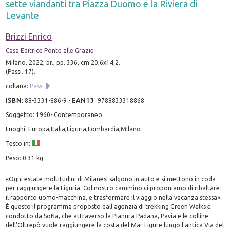
sette viandanti tra Piazza Duomo e la Riviera di
Levante
Brizzi Enrico
Casa Editrice Ponte alle Grazie
Milano, 2022; br., pp. 336, cm 20,6x14,2.
(Passi. 17).
collana:
Passi
ISBN
:
88-3331-886-9
-
EAN13
:
9788833318868
Soggetto: 1960- Contemporaneo
Luoghi: Europa,Italia,Liguria,Lombardia,Milano
Testo in:
Peso: 0.31 kg
«Ogni estate moltitudini di Milanesi salgono in auto e si mettono in coda
per raggiungere la Liguria. Col nostro cammino ci proponiamo di ribaltare
il rapporto uomo-macchina, e trasformare il viaggio nella vacanza stessa».
È questo il programma proposto dall'agenzia di trekking Green Walks e
condotto da Sofia, che attraverso la Pianura Padana, Pavia e le colline
dell'Oltrepò vuole raggiungere la costa del Mar Ligure lungo l'antica Via del