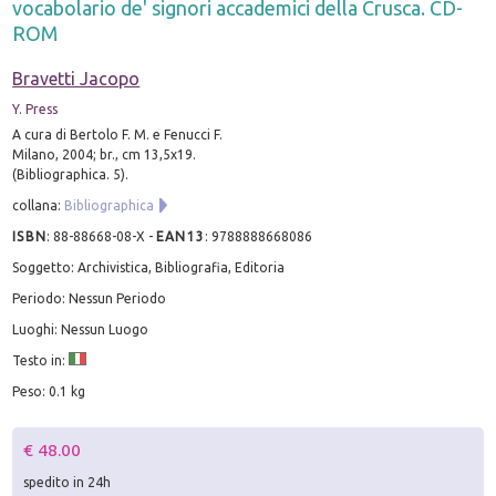
vocabolario de' signori accademici della Crusca. CD-
ROM
Bravetti Jacopo
Y. Press
A cura di Bertolo F. M. e Fenucci F.
Milano, 2004; br., cm 13,5x19.
(Bibliographica. 5).
collana:
Bibliographica
ISBN
:
88-88668-08-X
-
EAN13
:
9788888668086
Soggetto: Archivistica, Bibliografia, Editoria
Periodo: Nessun Periodo
Luoghi: Nessun Luogo
Testo in:
Peso: 0.1 kg
€ 48.00
spedito in 24h