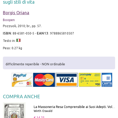
sugli stili di vita
Borgis Oriana
Boopen
Pozzuoli, 2010; br., pp. 57.
ISBN
:
88-6581-050-5
-
EAN13
:
9788865810507
Testo in:
Peso: 0.27 kg
difficilmente reperibile - NON ordinabile
COMPRA ANCHE
La Massoneria Resa Comprensibile ai Suoi Adepti. Vol. 3: il Maestro.
Wirth Oswald
€ 14.25