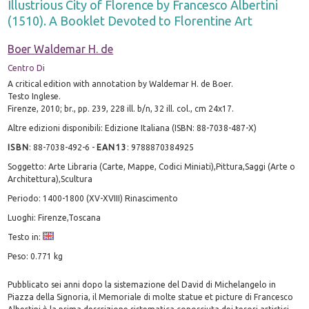
Illustrious City of Florence by Francesco Albertini
(1510). A Booklet Devoted to Florentine Art
Boer Waldemar H. de
Centro Di
A critical edition with annotation by Waldemar H. de Boer.
Testo Inglese.
Firenze, 2010; br., pp. 239, 228 ill. b/n, 32 ill. col., cm 24x17.
Altre edizioni disponibili: Edizione Italiana (ISBN: 88-7038-487-X)
ISBN
:
88-7038-492-6
-
EAN13
:
9788870384925
Soggetto: Arte Libraria (Carte, Mappe, Codici Miniati),Pittura,Saggi (Arte o
Architettura),Scultura
Periodo: 1400-1800 (XV-XVIII) Rinascimento
Luoghi: Firenze,Toscana
Testo in:
Peso: 0.771 kg
Pubblicato sei anni dopo la sistemazione del David di Michelangelo in
Piazza della Signoria, il Memoriale di molte statue et picture di Francesco