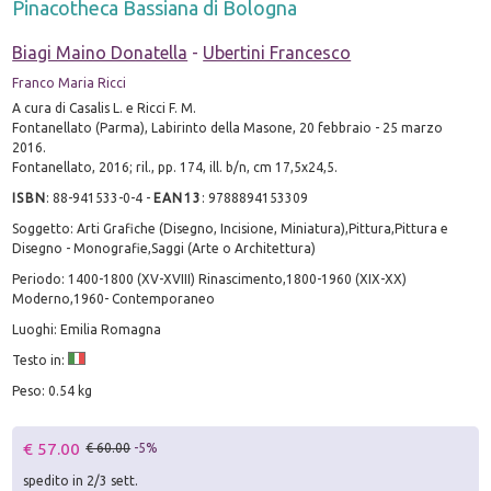
Pinacotheca Bassiana di Bologna
Biagi Maino Donatella
-
Ubertini Francesco
Franco Maria Ricci
A cura di Casalis L. e Ricci F. M.
Fontanellato (Parma), Labirinto della Masone, 20 febbraio - 25 marzo
2016.
Fontanellato, 2016; ril., pp. 174, ill. b/n, cm 17,5x24,5.
ISBN
:
88-941533-0-4
-
EAN13
:
9788894153309
Soggetto: Arti Grafiche (Disegno, Incisione, Miniatura),Pittura,Pittura e
Disegno - Monografie,Saggi (Arte o Architettura)
Periodo: 1400-1800 (XV-XVIII) Rinascimento,1800-1960 (XIX-XX)
Moderno,1960- Contemporaneo
Luoghi: Emilia Romagna
Testo in:
Peso: 0.54 kg
€ 57.00
€ 60.00
-5%
spedito in 2/3 sett.