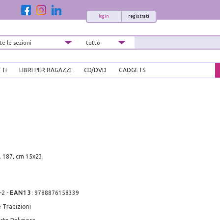
login
registrati
TTI
LIBRI PER RAGAZZI
CD/DVD
GADGETS
. 187, cm 15x23.
-2
-
EAN13
:
9788876158339
 Tradizioni