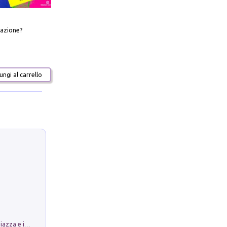
azione?
ngi al carrello
Luoghi Magici di Bologna. Vol. 1: la Piazza e i Suoi Simboli Segreti