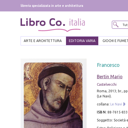
libreria specializzata in arte e architettura
ARTE E ARCHITETTURA
EDITORIA VARIA
GIOCHI E FUME
Francesco
Bertin Mario
Castelvecchi
Roma, 2013; br., pp
(Le Navi).
collana:
Le Navi
ISBN
:
88-7615-833
Soggetto: Società e