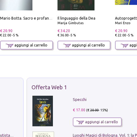
Il linguaggio della Dea
Autoprogett
Mario Botta. Sacro e profano-Sacred and profane
Marija Gimbutas
Mari Enzo
€ 20.90
€ 34.20
€ 20.90
€ 22.00 -5 %
€ 36.00 -5 %
€ 22.00 -5 %
aggiungi al carrello
aggiungi al carrello
aggiu
Offerta Web 1
Specchi
€ 17.00
(€
20.00
- 15%)
aggiungi al carrello
Pietro Bellotti Detto Canaletty. Un Vedutista Veneziano nella Francia dell'Ancien Régime