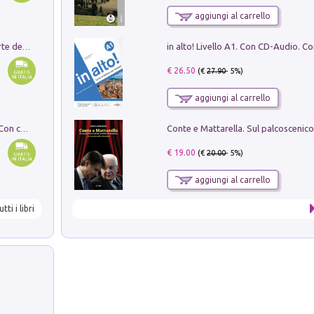
aggiungi al carrello
Ricerche dei dottorandi in storia dell'arte della Sapienza
€ 26.50
(€
27.90
- 5%)
aggiungi al carrello
I monumenti funerari del Lazio antico. Con cartella con tavole
€ 19.00
(€
20.00
- 5%)
aggiungi al carrello
utti i libri