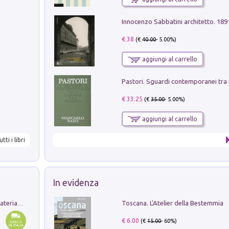
Innocenzo Sabbatini architetto. 18
€ 38
(€
40.00
- 5.00%)
aggiungi al carrello
€ 33.25
(€
35.00
- 5.00%)
aggiungi al carrello
utti i libri
In evidenza
Toscana. L'Atelier della Bestemmia
L'orientalizzante a Capua. Contesti e materiali dagli scavi di Werner Johannowsky nella necropoli di Fornaci. Nuova ediz.
€ 6.00
(€
15.00
- 60%)