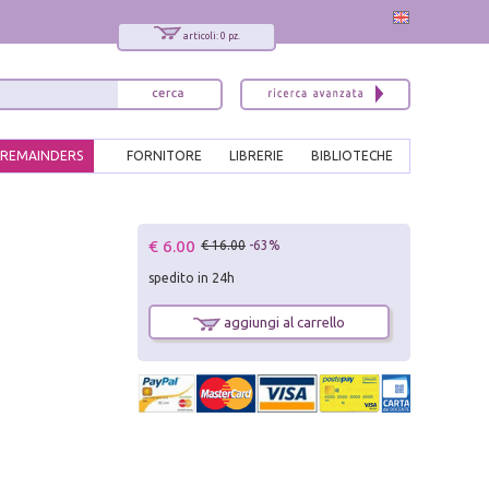
articoli: 0 pz.
REMAINDERS
FORNITORE
LIBRERIE
BIBLIOTECHE
x
€ 6.00
€ 16.00
-63%
Interessato ai nostri libri?
spedito in 24h
Allora iscriviti alla nostra newsletter!
Sarai informato delle nostre novità, potrai
aggiungi al carrello
comunque cancellarti quando desideri.
modulo di iscrizione