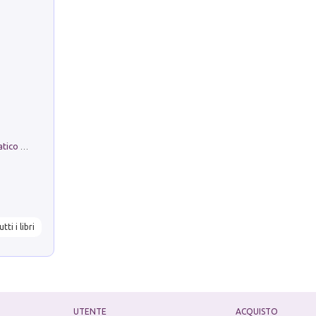
La comparsa. Perché il partito democratico non è mai nato
utti i libri
UTENTE
ACQUISTO