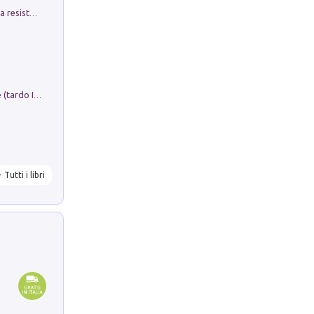
Memorial Santa Giulia. Sculture per la resistenza Monchio di Palagano
Sofiana. In Sicilia centro-meridionale (tardo III-metà IX secolo d.C.): dall'agro-town tardo-imperiale al villaggio medio-bizantino. Nuova ediz.
Tutti i libri