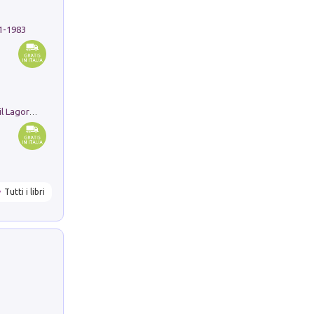
91-1983
Pastori. Sguardi contemporanei tra il Lagorai e la pianura. Ediz. illustrata
Tutti i libri