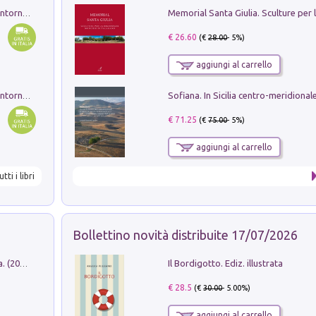
Ruderi delle ville Romano Sabine nei dintorni di Poggio Mirteto. Illustrati dal dott.re prof.re cav.re Ercole Nardi regio ispettore degli scavi e monumenti. Anno 1885. Tavole e studio. Con 25 tavole fuori testo in cartella editoriale
€ 26.60
(€
28.00
- 5%)
aggiungi al carrello
Ruderi delle ville Romano Sabine nei dintorni di Poggio Mirteto. Illustrati dal dott.re prof.re cav.re Ercole Nardi regio ispettore degli scavi e monumenti. Anno 1885
€ 71.25
(€
75.00
- 5%)
aggiungi al carrello
utti i libri
Bollettino novità distribuite 17/07/2026
Il Bordigotto. Ediz. illustrata
Dromos. Libro periodico di architettura. (2026). Vol. 15: Post-model
€ 28.5
(€
30.00
- 5.00%)
aggiungi al carrello