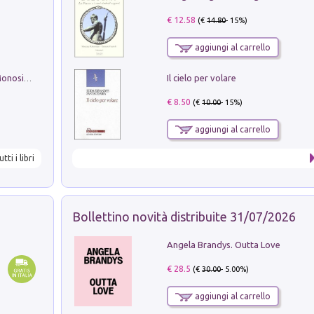
€ 12.58
(€
14.80
- 15%)
aggiungi al carrello
Il cielo per volare
La seduzione del gusto con Pipero & Monosilio
€ 8.50
(€
10.00
- 15%)
aggiungi al carrello
utti i libri
Bollettino novità distribuite 31/07/2026
Angela Brandys. Outta Love
€ 28.5
(€
30.00
- 5.00%)
aggiungi al carrello