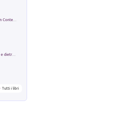
in alto! Livello A1. Con CD-Audio. Con Contenuto digitale per accesso on line
Conte e Mattarella. Sul palcoscenico e dietro le quinte del Quirinale. Un racconto sulle istituzioni
Tutti i libri