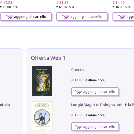
€ 14.25
€ 59.85
€ 34.20
€ 15.00 -5 %
€ 63.00 -5 %
€ 36.00 -5 %
aggiungi al carrello
aggiungi al carrello
aggiu
Offerta Web 1
Specchi
€ 17.00
(€
20.00
- 15%)
aggiungi al carrello
Pietro Bellotti Detto Canaletty. Un Vedutista Veneziano nella Francia dell'Ancien Régime
€ 12.58
(€
14.80
- 15%)
aggiungi al carrello