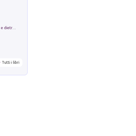
Conte e Mattarella. Sul palcoscenico e dietro le quinte del Quirinale. Un racconto sulle istituzioni
Tutti i libri