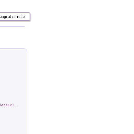
ngi al carrello
Luoghi Magici di Bologna. Vol. 1: la Piazza e i Suoi Simboli Segreti