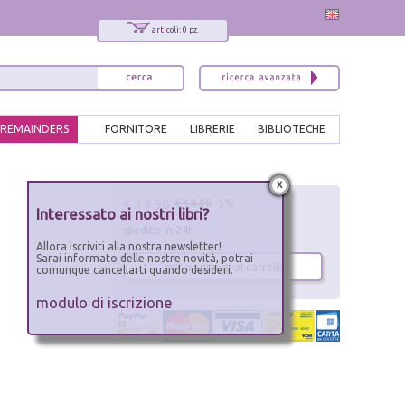
articoli: 0 pz.
REMAINDERS
FORNITORE
LIBRERIE
BIBLIOTECHE
x
€ 13.30
€ 14.00
-5%
Interessato ai nostri libri?
spedito in 24h
Allora iscriviti alla nostra newsletter!
Sarai informato delle nostre novità, potrai
aggiungi al carrello
comunque cancellarti quando desideri.
modulo di iscrizione