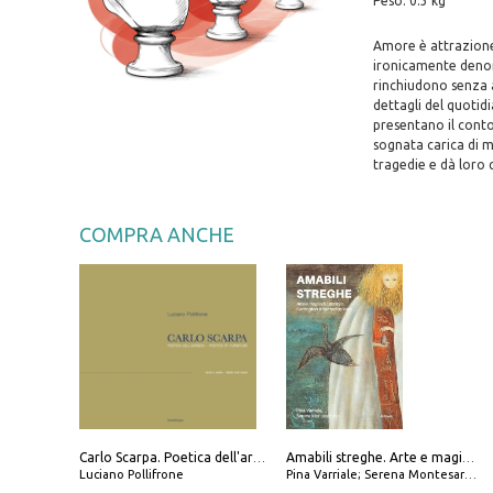
Peso: 0.3 kg
Amore è attrazione 
ironicamente denomin
rinchiudono senza 
dettagli del quotid
presentano il conto
sognata carica di ma
tragedie e dà loro q
COMPRA ANCHE
Carlo Scarpa. Poetica dell'arredo. Tavoli e sedie-Poetics of furniture. Tables and chairs. Ediz. bilingue
Amabili streghe. Arte e magie di Leonora Carrington e Remedios Varo
Luciano Pollifrone
Pina Varriale; Serena Montesarchio