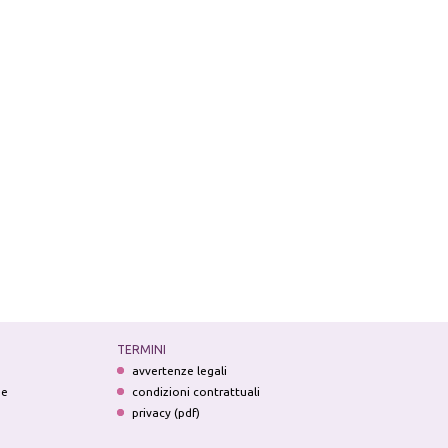
TERMINI
avvertenze legali
ne
condizioni contrattuali
privacy (pdf)