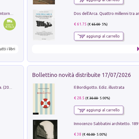
Ruderi delle ville Romano Sabine nei dintorni di Poggio Mirteto. Illustrati dal dott.re prof.re cav.re Ercole Nardi regio ispettore degli scavi e monumenti. Anno 1885
€ 61.75
(€
65.00
- 5%)
aggiungi al carrello
utti i libri
Bollettino novità distribuite 17/07/2026
Il Bordigotto. Ediz. illustrata
Dromos. Libro periodico di architettura. (2026). Vol. 15: Post-model
€ 28.5
(€
30.00
- 5.00%)
aggiungi al carrello
Innocenzo Sabbatini architetto. 18
€ 38
(€
40.00
- 5.00%)