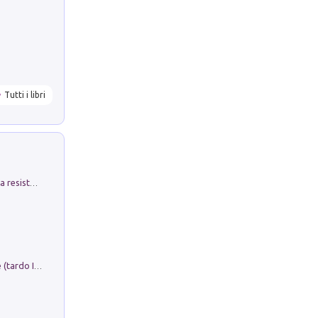
Tutti i libri
Memorial Santa Giulia. Sculture per la resistenza Monchio di Palagano
Sofiana. In Sicilia centro-meridionale (tardo III-metà IX secolo d.C.): dall'agro-town tardo-imperiale al villaggio medio-bizantino. Nuova ediz.