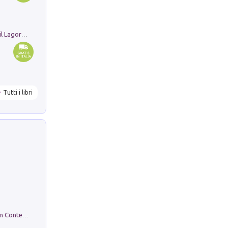
Pastori. Sguardi contemporanei tra il Lagorai e la pianura. Ediz. illustrata
Tutti i libri
in alto! Livello A1. Con CD-Audio. Con Contenuto digitale per accesso on line