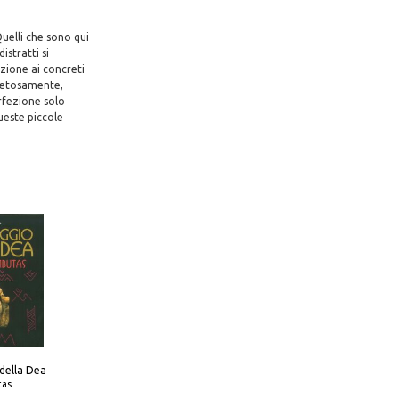
uelli che sono qui
istratti si
zione ai concreti
pietosamente,
erfezione solo
queste piccole
 della Dea
tas