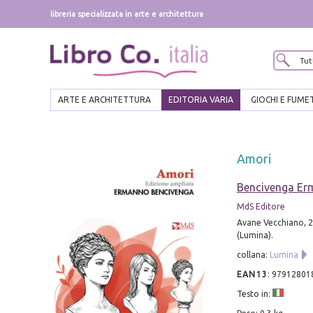
libreria specializzata in arte e architettura
ARTE E ARCHITETTURA
EDITORIA VARIA
GIOCHI E FUME
Amori
Bencivenga E
MdS Editore
Avane Vecchiano, 20
(Lumina).
collana:
Lumina
EAN13
:
97912801
Testo in: