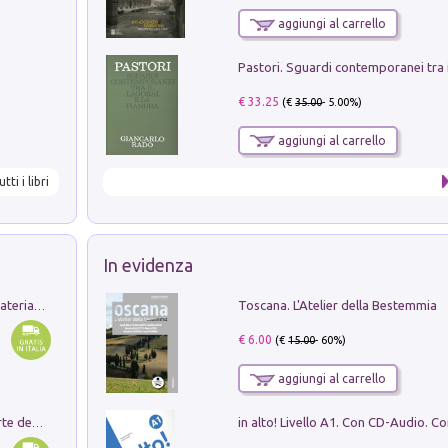
aggiungi al carrello
€ 33.25
(€
35.00
- 5.00%)
aggiungi al carrello
utti i libri
In evidenza
Toscana. L'Atelier della Bestemmia
L'orientalizzante a Capua. Contesti e materiali dagli scavi di Werner Johannowsky nella necropoli di Fornaci. Nuova ediz.
€ 6.00
(€
15.00
- 60%)
aggiungi al carrello
Ricerche dei dottorandi in storia dell'arte della Sapienza