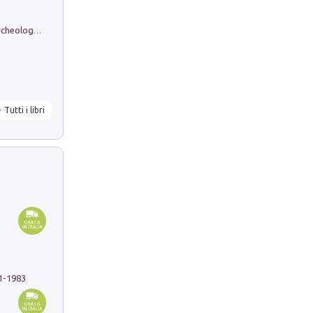
Dos dell'Arca. Quattro millenni tra archeologia e arte rupestre in Valle Camonica (Sito UNESCO n. 94). Scavi e ricerche 2016/2023
Tutti i libri
91-1983