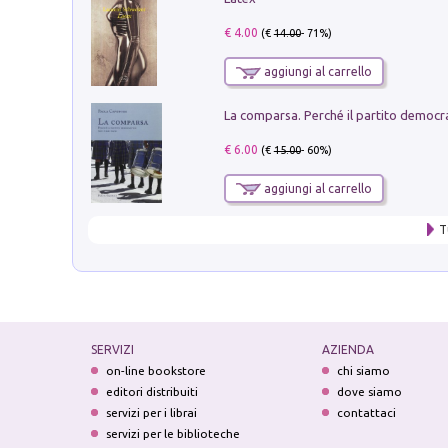
€ 4.00
(€
14.00
- 71%)
aggiungi al carrello
€ 6.00
(€
15.00
- 60%)
aggiungi al carrello
T
SERVIZI
AZIENDA
on-line bookstore
chi siamo
editori distribuiti
dove siamo
servizi per i librai
contattaci
servizi per le biblioteche