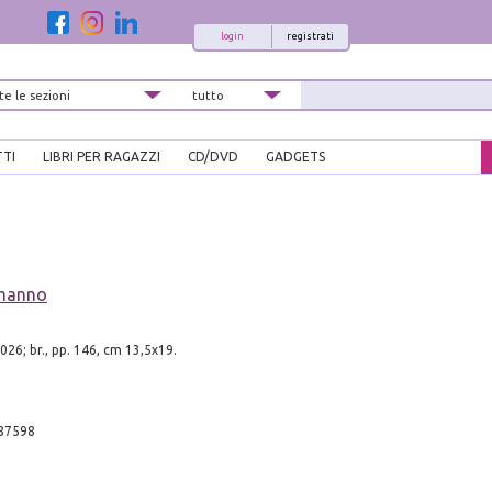
login
registrati
TTI
LIBRI PER RAGAZZI
CD/DVD
GADGETS
rmanno
26; br., pp. 146, cm 13,5x19.
87598