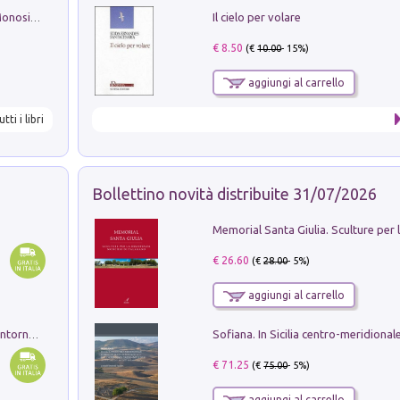
Il cielo per volare
La seduzione del gusto con Pipero & Monosilio
€ 8.50
(€
10.00
- 15%)
aggiungi al carrello
utti i libri
Bollettino novità distribuite 31/07/2026
€ 26.60
(€
28.00
- 5%)
aggiungi al carrello
Ruderi delle ville Romano Sabine nei dintorni di Poggio Mirteto. Illustrati dal dott.re prof.re cav.re Ercole Nardi regio ispettore degli scavi e monumenti. Anno 1885. Tavole e studio. Con 25 tavole fuori testo in cartella editoriale
€ 71.25
(€
75.00
- 5%)
aggiungi al carrello