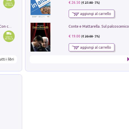
€ 26.50
(€
27.90
- 5%)
aggiungi al carrello
I monumenti funerari del Lazio antico. Con cartella con tavole
€ 19.00
(€
20.00
- 5%)
aggiungi al carrello
utti i libri