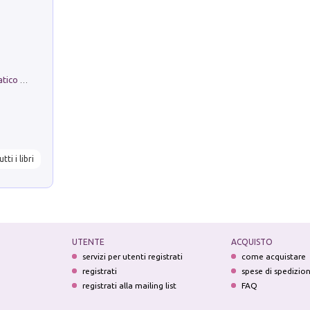
La comparsa. Perché il partito democratico non è mai nato
utti i libri
UTENTE
ACQUISTO
servizi per utenti registrati
come acquistare
registrati
spese di spedizio
registrati alla mailing list
FAQ