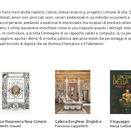
fisica ma è anche rispetto, calore, intesa reciproca, progetto comune di vita. Q
ati amori non sono tali; sono carceri esistenziali in cui individui incoscienti e d
accorgersene, anelando a qualcosa di imprecisato ma incapaci di prestare atten
iano, e infine lasciandosi invischiare come in una trappola quando i dettagli, im
. In controluce, si profila l'immagine di un rapporto valido e compiuto, la cui p
ggiore agonia i detriti di irrisolta, patetica speranza vissuti dai personaggi di 
uel briciolo di dignità che ne illumina il tentativo e il fallimento.
Il linguaggio
La Massoneria Resa Comprensibile ai Suoi Adepti. Vol. 3: il Maestro.
Galleria Borghese. [English edition]
Wirth Oswald
Francesca Cappelletti
Marija Gimbu