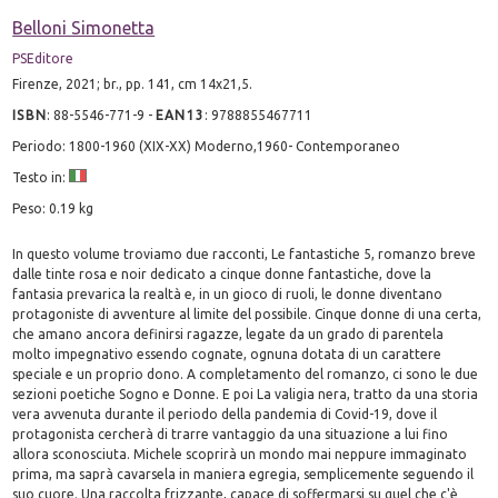
Belloni Simonetta
PSEditore
Firenze, 2021; br., pp. 141, cm 14x21,5.
ISBN
:
88-5546-771-9
-
EAN13
:
9788855467711
Periodo: 1800-1960 (XIX-XX) Moderno,1960- Contemporaneo
Testo in:
Peso: 0.19 kg
In questo volume troviamo due racconti, Le fantastiche 5, romanzo breve
dalle tinte rosa e noir dedicato a cinque donne fantastiche, dove la
fantasia prevarica la realtà e, in un gioco di ruoli, le donne diventano
protagoniste di avventure al limite del possibile. Cinque donne di una certa,
che amano ancora definirsi ragazze, legate da un grado di parentela
molto impegnativo essendo cognate, ognuna dotata di un carattere
speciale e un proprio dono. A completamento del romanzo, ci sono le due
sezioni poetiche Sogno e Donne. E poi La valigia nera, tratto da una storia
vera avvenuta durante il periodo della pandemia di Covid-19, dove il
protagonista cercherà di trarre vantaggio da una situazione a lui fino
allora sconosciuta. Michele scoprirà un mondo mai neppure immaginato
prima, ma saprà cavarsela in maniera egregia, semplicemente seguendo il
suo cuore. Una raccolta frizzante, capace di soffermarsi su quel che c'è