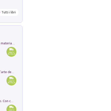
Tutti i libri
L'orientalizzante a Capua. Contesti e materiali dagli scavi di Werner Johannowsky nella necropoli di Fornaci. Nuova ediz.
Ricerche dei dottorandi in storia dell'arte della Sapienza
I monumenti funerari del Lazio antico. Con cartella con tavole