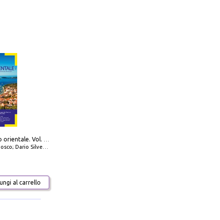
777 Adriatico orientale. Vol. 2: Costa della Dalmazia da Zara a Molunat, Isole della Dalmazia Meridionale e Montenegro
io Silvestro; Marco Sbrizzi
ngi al carrello