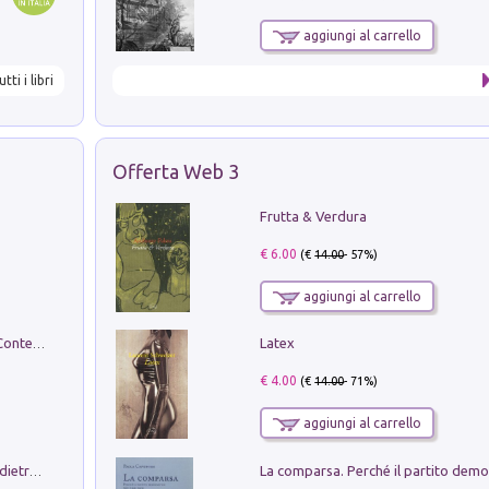
aggiungi al carrello
utti i libri
Offerta Web 3
Frutta & Verdura
€ 6.00
(€
14.00
- 57%)
aggiungi al carrello
Latex
in alto! Livello A1. Con CD-Audio. Con Contenuto digitale per accesso on line
€ 4.00
(€
14.00
- 71%)
aggiungi al carrello
Conte e Mattarella. Sul palcoscenico e dietro le quinte del Quirinale. Un racconto sulle istituzioni