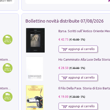
utti i libri
Bollettino novità distribuite 07/08/2026
€ 42.75
(€
45.00
- 5%)
aggiungi al carrello
Ruderi delle ville Romano Sabine nei dintorni di Poggio Mirteto. Illustrati dal dott.re prof.re cav.re Ercole Nardi regio ispettore degli scavi e monumenti. Anno 1885. Tavole e studio. Con 25 tavole fuori testo in cartella editoriale
€ 28.50
(€
30.00
- 5%)
aggiungi al carrello
Ruderi delle ville Romano Sabine nei dintorni di Poggio Mirteto. Illustrati dal dott.re prof.re cav.re Ercole Nardi regio ispettore degli scavi e monumenti. Anno 1885
€ 19.00
(€
20.00
- 5%)
aggiungi al carrello