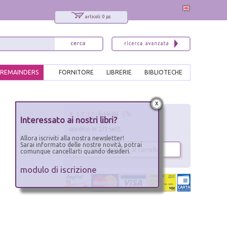
articoli: 0 pz.
REMAINDERS
FORNITORE
LIBRERIE
BIBLIOTECHE
x
€ 17.10
€ 18.00
-5%
Interessato ai nostri libri?
spedito in 2/3 sett.
Allora iscriviti alla nostra newsletter!
Sarai informato delle nostre novità, potrai
aggiungi al carrello
comunque cancellarti quando desideri.
modulo di iscrizione