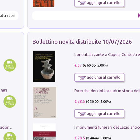
aggiungi al carrello
utti i libri
Bollettino novità distribuite 10/07/2026
€ 57
(€
60.00
- 5.00%)
aggiungi al carrello
1983
€ 28.5
(€
30.00
- 5.00%)
aggiungi al carrello
Pastori. Sguardi contemporanei tra il Lagorai e la pianura. Ediz. illustrata
€ 28.5
(€
30.00
- 5.00%)