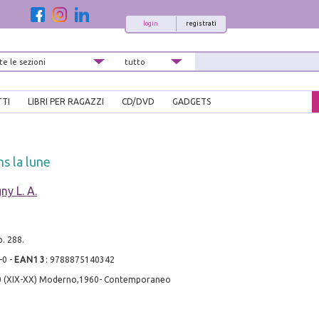
login
registrati
TTI
LIBRI PER RAGAZZI
CD/DVD
GADGETS
s la lune
ny L. A.
p. 288.
-0
-
EAN13
:
9788875140342
0 (XIX-XX) Moderno,1960- Contemporaneo