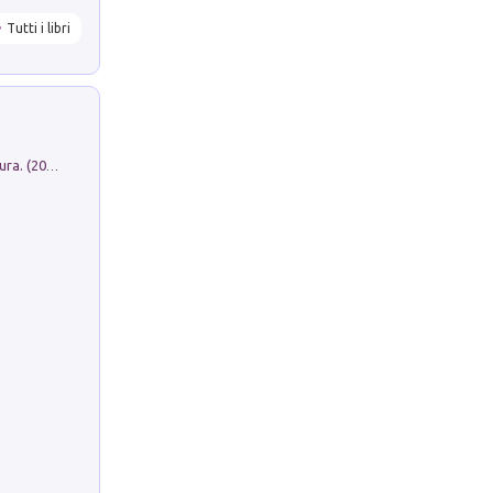
Tutti i libri
Dromos. Libro periodico di architettura. (2026). Vol. 15: Post-model