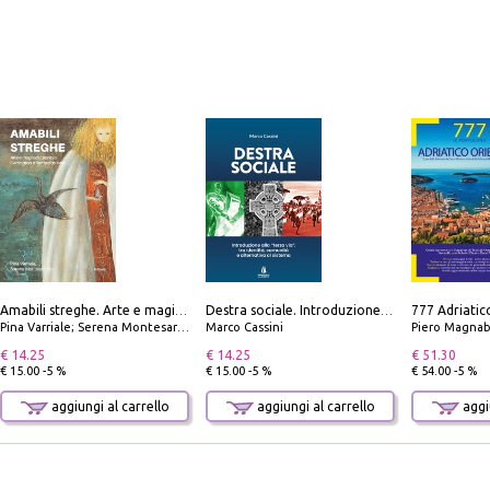
Amabili streghe. Arte e magie di Leonora Carrington e Remedios Varo
Destra sociale. Introduzione alla «terza via», tra identità, comunità e alternativa al sistema
Pina Varriale; Serena Montesarchio
Marco Cassini
Piero Magnabosco; Dar
€ 14.25
€ 14.25
€ 51.30
€ 15.00 -5 %
€ 15.00 -5 %
€ 54.00 -5 %
aggiungi al carrello
aggiungi al carrello
aggiu