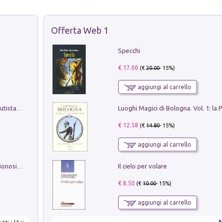
Offerta Web 1
Specchi
€ 17.00
(€
20.00
- 15%)
aggiungi al carrello
Pietro Bellotti Detto Canaletty. Un Vedutista Veneziano nella Francia dell'Ancien Régime
€ 12.58
(€
14.80
- 15%)
aggiungi al carrello
Il cielo per volare
La seduzione del gusto con Pipero & Monosilio
€ 8.50
(€
10.00
- 15%)
aggiungi al carrello