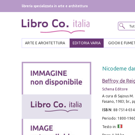
libreria specializzata in arte e architettura
ARTE E ARCHITETTURA
EDITORIA VARIA
GIOCHI E FUME
Nicodeme dan
Beffroy de Reig
Schena Editore
A cura di Sajous M.
Fasano, 1983; br., p
ISBN
:
88-7514-034
Periodo: 1800-196
Testo in: