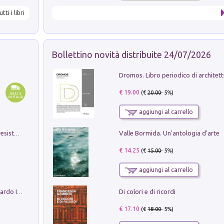
utti i libri
Bollettino novità distribuite 24/07/2026
€ 19.00
(€
20.00
- 5%)
aggiungi al carrello
Valle Bormida. Un'antologia d'arte
Memorial Santa Giulia. Sculture per la resistenza Monchio di Palagano
€ 14.25
(€
15.00
- 5%)
aggiungi al carrello
Di colori e di ricordi
Sofiana. In Sicilia centro-meridionale (tardo III-metà IX secolo d.C.): dall'agro-town tardo-imperiale al villaggio medio-bizantino. Nuova ediz.
€ 17.10
(€
18.00
- 5%)