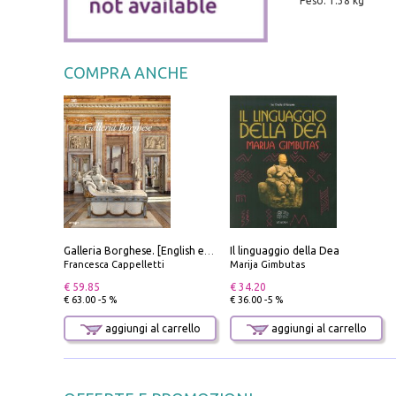
Peso: 1.38 kg
COMPRA ANCHE
Il linguaggio della Dea
Galleria Borghese. [English edition]
Francesca Cappelletti
Marija Gimbutas
€ 59.85
€ 34.20
€ 63.00 -5 %
€ 36.00 -5 %
aggiungi al carrello
aggiungi al carrello