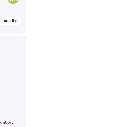
Tutti i libri
La comparsa. Perché il partito democratico non è mai nato