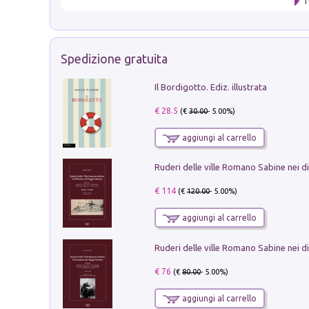
T
Spedizione gratuita
Il Bordigotto. Ediz. illustrata
€ 28.5
(€
30.00
- 5.00%)
aggiungi al carrello
€ 114
(€
120.00
- 5.00%)
aggiungi al carrello
€ 76
(€
80.00
- 5.00%)
aggiungi al carrello