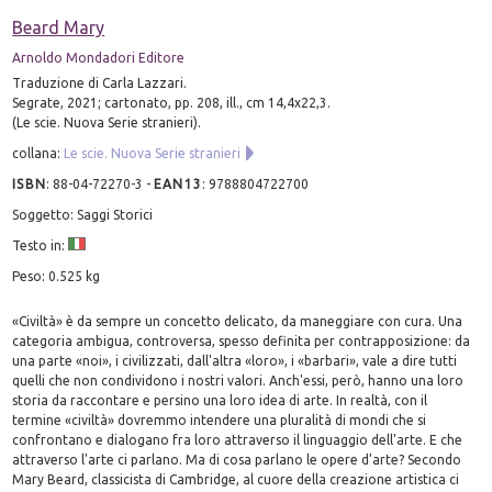
Beard Mary
Arnoldo Mondadori Editore
Traduzione di Carla Lazzari.
Segrate, 2021; cartonato, pp. 208, ill., cm 14,4x22,3.
(Le scie. Nuova Serie stranieri).
collana:
Le scie. Nuova Serie stranieri
ISBN
:
88-04-72270-3
-
EAN13
:
9788804722700
Soggetto: Saggi Storici
Testo in:
Peso: 0.525 kg
«Civiltà» è da sempre un concetto delicato, da maneggiare con cura. Una
categoria ambigua, controversa, spesso definita per contrapposizione: da
una parte «noi», i civilizzati, dall'altra «loro», i «barbari», vale a dire tutti
quelli che non condividono i nostri valori. Anch'essi, però, hanno una loro
storia da raccontare e persino una loro idea di arte. In realtà, con il
termine «civiltà» dovremmo intendere una pluralità di mondi che si
confrontano e dialogano fra loro attraverso il linguaggio dell'arte. E che
attraverso l'arte ci parlano. Ma di cosa parlano le opere d'arte? Secondo
Mary Beard, classicista di Cambridge, al cuore della creazione artistica ci