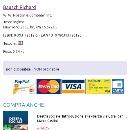
Bausch Richard
W. W. Norton & Company, Inc.
Testo Inglese.
New York, 2006; br., cm 15,5x23,5.
ISBN
:
0-393-92612-5
-
EAN13
:
9780393926125
Testo in:
Peso: 0.64 kg
non disponibile - NON ordinabile
COMPRA ANCHE
Destra sociale. Introduzione alla «terza via», tra identità, comunità e alternativa al sistema
Marco Cassini
€ 14.25