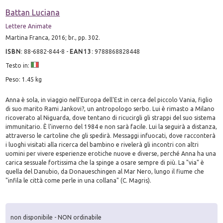
Battan Luciana
Lettere Animate
Martina Franca, 2016; br., pp. 302.
ISBN
:
88-6882-844-8
-
EAN13
:
9788868828448
Testo in:
Peso: 1.45 kg
Anna è sola, in viaggio nell'Europa dell'Est in cerca del piccolo Vania, figlio
di suo marito Rami Jankovi?, un antropologo serbo. Lui è rimasto a Milano
ricoverato al Niguarda, dove tentano di ricucirgli gli strappi del suo sistema
immunitario. È l'inverno del 1984 e non sarà facile. Lui la seguirà a distanza,
attraverso le cartoline che gli spedirà. Messaggi infuocati, dove racconterà
i luoghi visitati alla ricerca del bambino e rivelerà gli incontri con altri
uomini per vivere esperienze erotiche nuove e diverse, perché Anna ha una
carica sessuale fortissima che la spinge a osare sempre di più. La "via" è
quella del Danubio, da Donaueschingen al Mar Nero, lungo il fiume che
"infila le città come perle in una collana" (C. Magris).
non disponibile - NON ordinabile