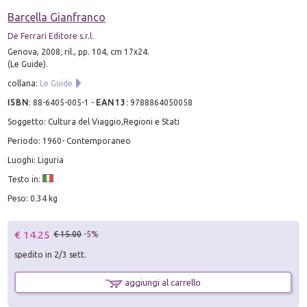
Barcella Gianfranco
De Ferrari Editore s.r.l.
Genova, 2008; ril., pp. 104, cm 17x24.
(Le Guide).
collana:
Le Guide
ISBN
:
88-6405-005-1
-
EAN13
:
9788864050058
Soggetto: Cultura del Viaggio,Regioni e Stati
Periodo: 1960- Contemporaneo
Luoghi: Liguria
Testo in:
Peso: 0.34 kg
€ 14.25
€ 15.00
-5%
spedito in 2/3 sett.
aggiungi al carrello