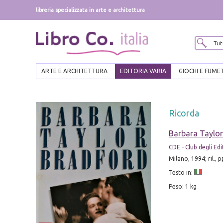
libreria specializzata in arte e architettura
ARTE E ARCHITETTURA
EDITORIA VARIA
GIOCHI E FUME
Ricorda
Barbara Taylo
CDE - Club degli Edi
Milano, 1994; ril., p
Testo in:
Peso: 1 kg