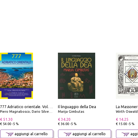
Il linguaggio della Dea
777 Adriatico orientale. Vol. 2: Costa della Dalmazia da Zara a Molunat, Isole della Dalmazia Meridionale e Montenegro
Piero Magnabosco; Dario Silvestro; Marco Sbrizzi
Marija Gimbutas
Wirth Oswald
€ 51.30
€ 34.20
€ 14.25
€ 54.00 -5 %
€ 36.00 -5 %
€ 15.00 -5 %
aggiungi al carrello
aggiungi al carrello
aggiu