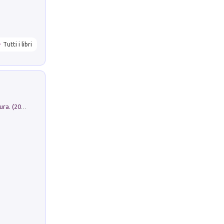
Tutti i libri
Dromos. Libro periodico di architettura. (2026). Vol. 15: Post-model