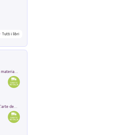
Tutti i libri
L'orientalizzante a Capua. Contesti e materiali dagli scavi di Werner Johannowsky nella necropoli di Fornaci. Nuova ediz.
Ricerche dei dottorandi in storia dell'arte della Sapienza