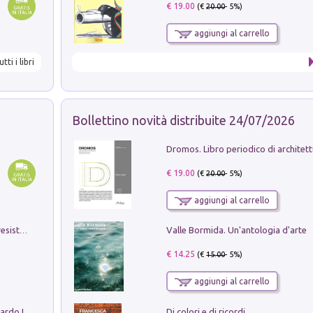
€ 19.00
(€
20.00
- 5%)
aggiungi al carrello
utti i libri
Bollettino novità distribuite 24/07/2026
€ 19.00
(€
20.00
- 5%)
aggiungi al carrello
Valle Bormida. Un'antologia d'arte
Memorial Santa Giulia. Sculture per la resistenza Monchio di Palagano
€ 14.25
(€
15.00
- 5%)
aggiungi al carrello
Di colori e di ricordi
Sofiana. In Sicilia centro-meridionale (tardo III-metà IX secolo d.C.): dall'agro-town tardo-imperiale al villaggio medio-bizantino. Nuova ediz.