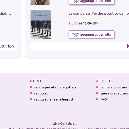
aggiungi al carrello
Conte e Mattarella. Sul palcoscenico e dietro le quinte del Quirinale. Un racconto sulle istituzioni
€ 6.00
(€
15.00
- 60%)
aggiungi al carrello
utti i libri
UTENTE
ACQUISTO
servizi per utenti registrati
come acquistare
registrati
spese di spedizio
registrati alla mailing list
FAQ
Libro Co. Italia srl