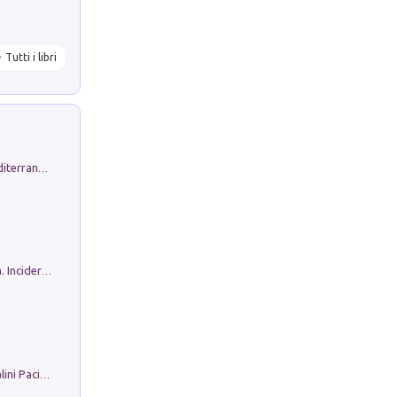
Tutti i libri
Byrsa. Scritti sull''Antico Oriente Mediterraneo. 45-46/2024
Ho Camminato Alla Luce Della Storia. Incidere per Pasolini. Quaderni di Incisione Contemporanea n 30
Il Filo Della Pace. Storia di Ezio Bartalini Pacifista