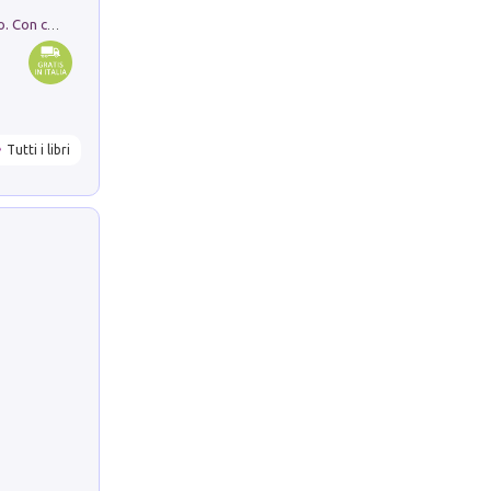
I monumenti funerari del Lazio antico. Con cartella con tavole
Tutti i libri