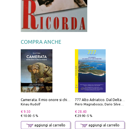
COMPRA ANCHE
Camerata. Il mio onore si chiama fedeltà
777 Alto Adriatico. Dal Delta del Po a Capo Promontore. Con QR Code
Kinau Rudolf
Piero Magnabosco; Dario Silvestro; Marco Sbrizzi
€ 9.50
€ 28.40
€ 10.00 -5 %
€ 29.90 -5 %
aggiungi al carrello
aggiungi al carrello