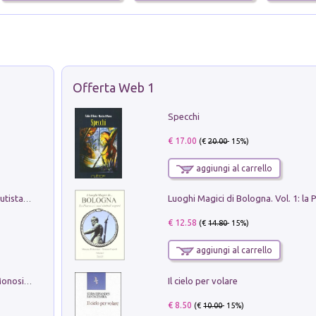
Offerta Web 1
Specchi
€ 17.00
(€
20.00
- 15%)
aggiungi al carrello
Pietro Bellotti Detto Canaletty. Un Vedutista Veneziano nella Francia dell'Ancien Régime
€ 12.58
(€
14.80
- 15%)
aggiungi al carrello
Il cielo per volare
La seduzione del gusto con Pipero & Monosilio
€ 8.50
(€
10.00
- 15%)