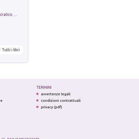
La comparsa. Perché il partito democratico non è mai nato
Tutti i libri
TERMINI
avvertenze legali
ne
condizioni contrattuali
privacy (pdf)