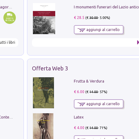
Pastori. Sguardi contemporanei tra il Lagorai e la pianura. Ediz. illustrata
€ 28.5
(€
30.00
- 5.00%)
aggiungi al carrello
utti i libri
Offerta Web 3
Frutta & Verdura
€ 6.00
(€
14.00
- 57%)
aggiungi al carrello
Latex
in alto! Livello A1. Con CD-Audio. Con Contenuto digitale per accesso on line
€ 4.00
(€
14.00
- 71%)