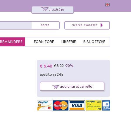
articoli: 0 pz.
REMAINDERS
FORNITORE
LIBRERIE
BIBLIOTECHE
x
€ 6.40
€ 8.00
-20%
Interessato ai nostri libri?
spedito in 24h
Allora iscriviti alla nostra newsletter!
Sarai informato delle nostre novità, potrai
aggiungi al carrello
comunque cancellarti quando desideri.
modulo di iscrizione