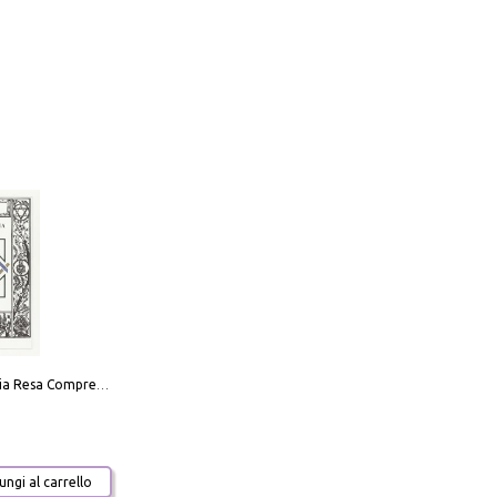
La Massoneria Resa Comprensibile ai Suoi Adepti. Vol. 3: il Maestro.
ngi al carrello