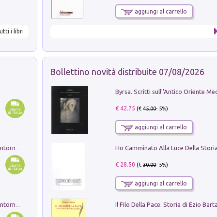
aggiungi al carrello
utti i libri
Bollettino novità distribuite 07/08/2026
€ 42.75
(€
45.00
- 5%)
aggiungi al carrello
Ruderi delle ville Romano Sabine nei dintorni di Poggio Mirteto. Illustrati dal dott.re prof.re cav.re Ercole Nardi regio ispettore degli scavi e monumenti. Anno 1885. Tavole e studio. Con 25 tavole fuori testo in cartella editoriale
€ 28.50
(€
30.00
- 5%)
aggiungi al carrello
Ruderi delle ville Romano Sabine nei dintorni di Poggio Mirteto. Illustrati dal dott.re prof.re cav.re Ercole Nardi regio ispettore degli scavi e monumenti. Anno 1885