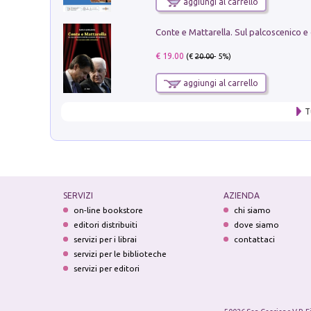
aggiungi al carrello
€ 19.00
(€
20.00
- 5%)
aggiungi al carrello
T
SERVIZI
AZIENDA
on-line bookstore
chi siamo
editori distribuiti
dove siamo
servizi per i librai
contattaci
servizi per le biblioteche
servizi per editori