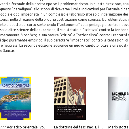
vanti e feconde della nostra epoca: il problematicismo. In questa direzione, anali
i questo "paradigma" allo scopo di ricavarne lumi e indicazioni per l'attuale dibat
ogia è oggi impegnata in un complesso e laborioso sforzo di ridefinizione dei 
ogici, nella direzione della propria costituzione come scienza. Il problematici
nte a questo percorso sostenendo l'"autonomia" della pedagogia contro nuov
o le altre scienze dell'educazione; il suo statuto di "scienza" contro la tende
 meramente filosofico; la sua natura "critica" e "razionalista" contro i tentativi d
di tipo puramente empirico; il suo carattere "impegnato" contro le tentazioni di
 e neutrale. La seconda edizione aggiunge un nuovo capitolo, oltre a una post-
e Sanctis.
777 Adriatico orientale. Vol. 1: Istria, Costa della Dalmazia da Smrika a Zara, Isole del Quarnaro, Pag, Arcipelaghi di Zara, Sibenico e Incoronate
La dottrina del fascismo. E i documenti ufficiali dal 1919 al 1945