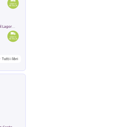
Pastori. Sguardi contemporanei tra il Lagorai e la pianura. Ediz. illustrata
Tutti i libri