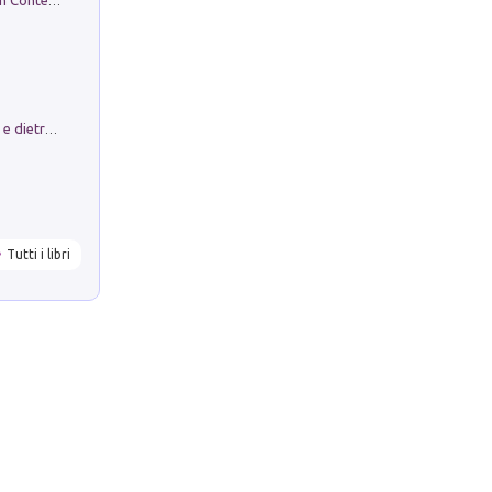
in alto! Livello A1. Con CD-Audio. Con Contenuto digitale per accesso on line
Conte e Mattarella. Sul palcoscenico e dietro le quinte del Quirinale. Un racconto sulle istituzioni
Tutti i libri