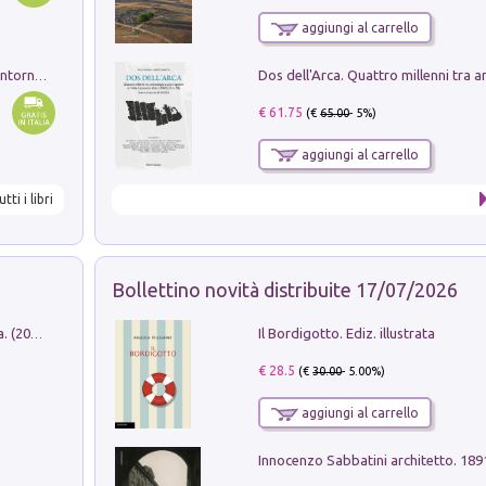
aggiungi al carrello
Ruderi delle ville Romano Sabine nei dintorni di Poggio Mirteto. Illustrati dal dott.re prof.re cav.re Ercole Nardi regio ispettore degli scavi e monumenti. Anno 1885
€ 61.75
(€
65.00
- 5%)
aggiungi al carrello
utti i libri
Bollettino novità distribuite 17/07/2026
Il Bordigotto. Ediz. illustrata
Dromos. Libro periodico di architettura. (2026). Vol. 15: Post-model
€ 28.5
(€
30.00
- 5.00%)
aggiungi al carrello
Innocenzo Sabbatini architetto. 18