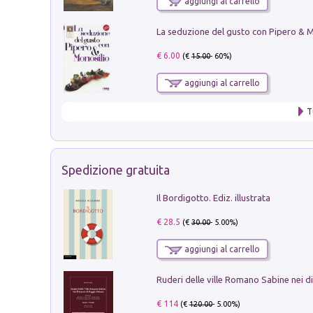
aggiungi al carrello
€ 6.00
(€
15.00
- 60%)
aggiungi al carrello
T
Spedizione gratuita
Il Bordigotto. Ediz. illustrata
€ 28.5
(€
30.00
- 5.00%)
aggiungi al carrello
€ 114
(€
120.00
- 5.00%)