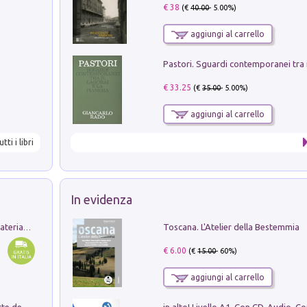
€ 38
(€
40.00
- 5.00%)
aggiungi al carrello
€ 33.25
(€
35.00
- 5.00%)
aggiungi al carrello
utti i libri
In evidenza
Toscana. L'Atelier della Bestemmia
L'orientalizzante a Capua. Contesti e materiali dagli scavi di Werner Johannowsky nella necropoli di Fornaci. Nuova ediz.
€ 6.00
(€
15.00
- 60%)
aggiungi al carrello