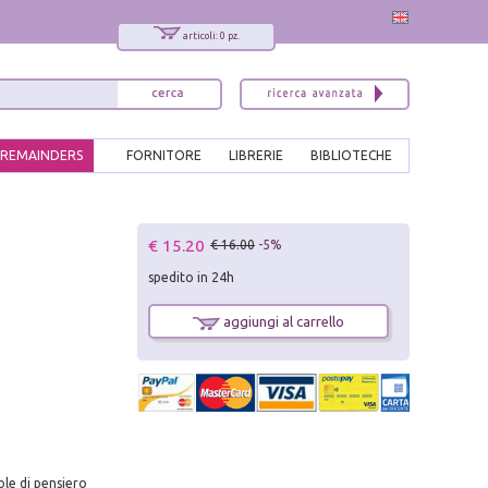
articoli: 0 pz.
REMAINDERS
FORNITORE
LIBRERIE
BIBLIOTECHE
x
€ 15.20
€ 16.00
-5%
Interessato ai nostri libri?
spedito in 24h
Allora iscriviti alla nostra newsletter!
Sarai informato delle nostre novità, potrai
aggiungi al carrello
comunque cancellarti quando desideri.
modulo di iscrizione
ole di pensiero