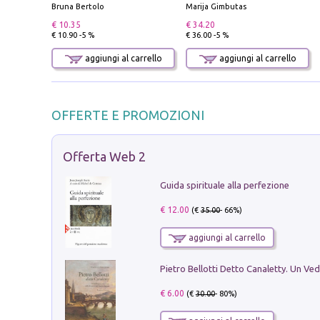
Bruna Bertolo
Marija Gimbutas
€ 10.35
€ 34.20
€ 10.90 -5 %
€ 36.00 -5 %
aggiungi al carrello
aggiungi al carrello
OFFERTE E PROMOZIONI
Offerta Web 2
Guida spirituale alla perfezione
€ 12.00
(€
35.00
- 66%)
aggiungi al carrello
€ 6.00
(€
30.00
- 80%)