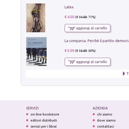
Latex
€ 4.00
(€
14.00
- 71%)
aggiungi al carrello
€ 6.00
(€
15.00
- 60%)
aggiungi al carrello
T
SERVIZI
AZIENDA
on-line bookstore
chi siamo
editori distribuiti
dove siamo
servizi per i librai
contattaci