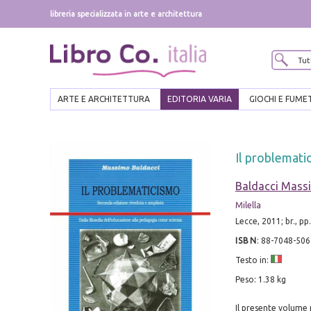
libreria specializzata in arte e architettura
ARTE E ARCHITETTURA
EDITORIA VARIA
GIOCHI E FUME
Il problemati
Baldacci Mass
Milella
Lecce, 2011; br., pp
ISBN
:
88-7048-506
Testo in:
Peso: 1.38 kg
Il presente volume 