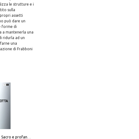
zza le strutture e i
tito sulla
propri assetti
smo può dare un
e forme di
nza a mantenerla una
i ridurla ad un
 farne una
fazione di Frabboni
Mario Botta. Sacro e profano-Sacred and profane