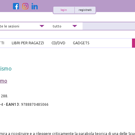
login
registrati
TTI
LIBRI PER RAGAZZI
CD/DVD
GADGETS
cismo
imo
. 288.
-4
-
EAN13
:
9788870485066
mira a ricostruire e a rileggere criticamente la parabola teorica di una delle Scu