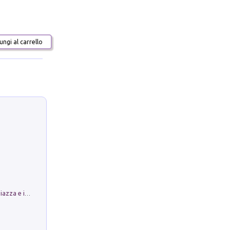
ngi al carrello
Luoghi Magici di Bologna. Vol. 1: la Piazza e i Suoi Simboli Segreti