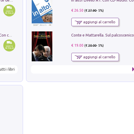
Ricerche dei dottorandi in storia dell'arte della Sapienza
€ 26.50
(€
27.90
- 5%)
aggiungi al carrello
I monumenti funerari del Lazio antico. Con cartella con tavole
€ 19.00
(€
20.00
- 5%)
aggiungi al carrello
utti i libri