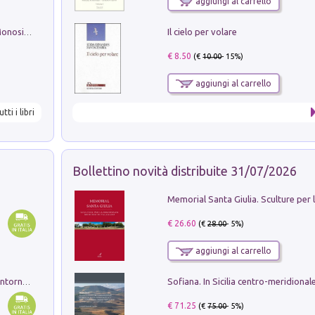
aggiungi al carrello
Il cielo per volare
La seduzione del gusto con Pipero & Monosilio
€ 8.50
(€
10.00
- 15%)
aggiungi al carrello
utti i libri
Bollettino novità distribuite 31/07/2026
€ 26.60
(€
28.00
- 5%)
aggiungi al carrello
Ruderi delle ville Romano Sabine nei dintorni di Poggio Mirteto. Illustrati dal dott.re prof.re cav.re Ercole Nardi regio ispettore degli scavi e monumenti. Anno 1885. Tavole e studio. Con 25 tavole fuori testo in cartella editoriale
€ 71.25
(€
75.00
- 5%)