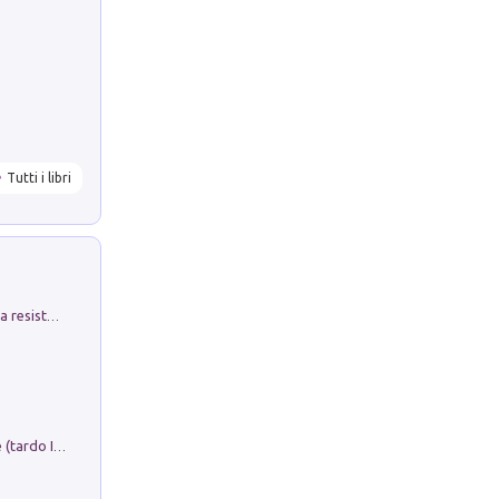
Tutti i libri
Memorial Santa Giulia. Sculture per la resistenza Monchio di Palagano
Sofiana. In Sicilia centro-meridionale (tardo III-metà IX secolo d.C.): dall'agro-town tardo-imperiale al villaggio medio-bizantino. Nuova ediz.