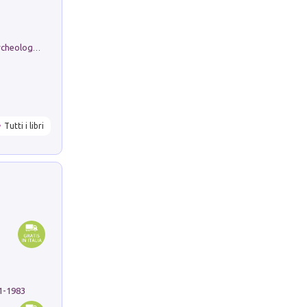
Dos dell'Arca. Quattro millenni tra archeologia e arte rupestre in Valle Camonica (Sito UNESCO n. 94). Scavi e ricerche 2016/2023
Tutti i libri
91-1983