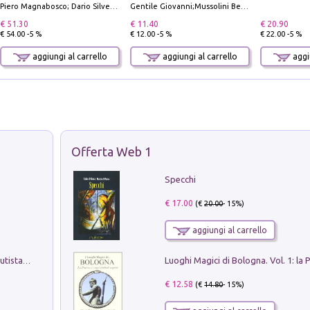
Piero Magnabosco; Dario Silvestro; Marco Sbrizzi
Gentile Giovanni;Mussolini Benito
€ 51.30
€ 11.40
€ 20.90
€ 54.00 -5 %
€ 12.00 -5 %
€ 22.00 -5 %
aggiungi al carrello
aggiungi al carrello
aggiu
Offerta Web 1
Specchi
€ 17.00
(€
20.00
- 15%)
aggiungi al carrello
Pietro Bellotti Detto Canaletty. Un Vedutista Veneziano nella Francia dell'Ancien Régime
€ 12.58
(€
14.80
- 15%)