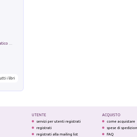
La comparsa. Perché il partito democratico non è mai nato
utti i libri
UTENTE
ACQUISTO
servizi per utenti registrati
come acquistare
registrati
spese di spedizio
registrati alla mailing list
FAQ