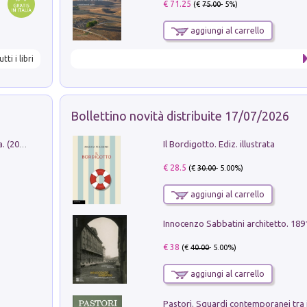
€ 71.25
(€
75.00
- 5%)
aggiungi al carrello
utti i libri
Bollettino novità distribuite 17/07/2026
Il Bordigotto. Ediz. illustrata
Dromos. Libro periodico di architettura. (2026). Vol. 15: Post-model
€ 28.5
(€
30.00
- 5.00%)
aggiungi al carrello
Innocenzo Sabbatini architetto. 18
€ 38
(€
40.00
- 5.00%)
aggiungi al carrello