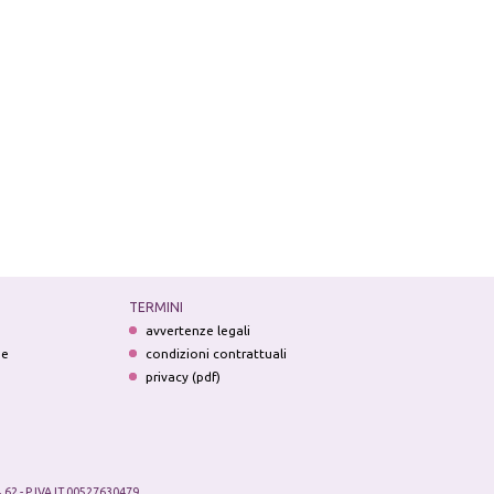
TERMINI
avvertenze legali
ne
condizioni contrattuali
privacy (pdf)
.62 - P.IVA IT 00527630479