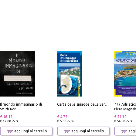
Il mondo immaginario di
Carta delle spiagge della Sardegna. Con custodia
Smith Keri
Piero Magnabosco; Dar
€ 16.15
€ 4.75
€ 51.30
€ 17.00 -5 %
€ 5.00 -5 %
€ 54.00 -5 %
aggiungi al carrello
aggiungi al carrello
aggiu