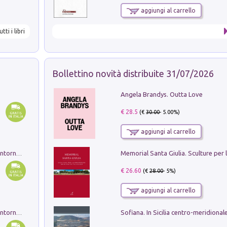
aggiungi al carrello
utti i libri
Bollettino novità distribuite 31/07/2026
Angela Brandys. Outta Love
€ 28.5
(€
30.00
- 5.00%)
aggiungi al carrello
Ruderi delle ville Romano Sabine nei dintorni di Poggio Mirteto. Illustrati dal dott.re prof.re cav.re Ercole Nardi regio ispettore degli scavi e monumenti. Anno 1885. Tavole e studio. Con 25 tavole fuori testo in cartella editoriale
€ 26.60
(€
28.00
- 5%)
aggiungi al carrello
Ruderi delle ville Romano Sabine nei dintorni di Poggio Mirteto. Illustrati dal dott.re prof.re cav.re Ercole Nardi regio ispettore degli scavi e monumenti. Anno 1885