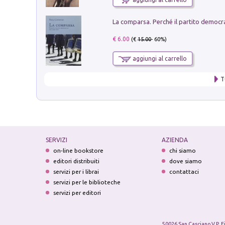
€ 6.00
(€
15.00
- 60%)
aggiungi al carrello
T
SERVIZI
AZIENDA
on-line bookstore
chi siamo
editori distribuiti
dove siamo
servizi per i librai
contattaci
servizi per le biblioteche
servizi per editori
50026 San Casciano V.P. F