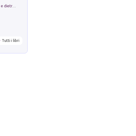
Conte e Mattarella. Sul palcoscenico e dietro le quinte del Quirinale. Un racconto sulle istituzioni
Tutti i libri