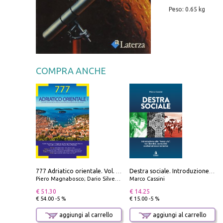
Peso: 0.65 kg
COMPRA ANCHE
777 Adriatico orientale. Vol. 2: Costa della Dalmazia da Zara a Molunat, Isole della Dalmazia Meridionale e Montenegro
Destra sociale. Introduzione alla «terza via», tra identità, comunità e alternativa al sistema
Piero Magnabosco; Dario Silvestro; Marco Sbrizzi
Marco Cassini
€ 51.30
€ 14.25
€ 54.00 -5 %
€ 15.00 -5 %
aggiungi al carrello
aggiungi al carrello