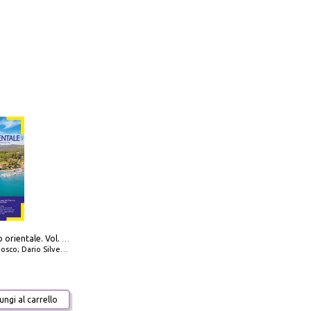
777 Adriatico orientale. Vol. 1: Istria, Costa della Dalmazia da Smrika a Zara, Isole del Quarnaro, Pag, Arcipelaghi di Zara, Sibenico e Incoronate
io Silvestro; Marco Sbrizzi
ngi al carrello