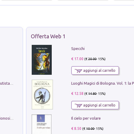
Offerta Web 1
Specchi
€ 17.00
(€
20.00
- 15%)
aggiungi al carrello
Pietro Bellotti Detto Canaletty. Un Vedutista Veneziano nella Francia dell'Ancien Régime
€ 12.58
(€
14.80
- 15%)
aggiungi al carrello
Il cielo per volare
La seduzione del gusto con Pipero & Monosilio
€ 8.50
(€
10.00
- 15%)