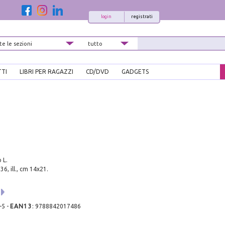
login
registrati
TTI
LIBRI PER RAGAZZI
CD/DVD
GADGETS
 L.
336, ill., cm 14x21.
-5
-
EAN13
:
9788842017486