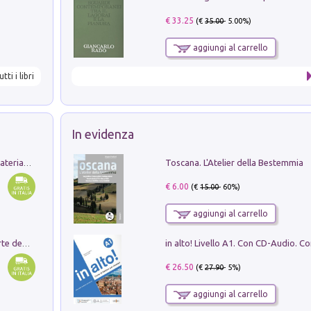
€ 33.25
(€
35.00
- 5.00%)
aggiungi al carrello
utti i libri
In evidenza
Toscana. L'Atelier della Bestemmia
L'orientalizzante a Capua. Contesti e materiali dagli scavi di Werner Johannowsky nella necropoli di Fornaci. Nuova ediz.
€ 6.00
(€
15.00
- 60%)
aggiungi al carrello
Ricerche dei dottorandi in storia dell'arte della Sapienza
€ 26.50
(€
27.90
- 5%)
aggiungi al carrello