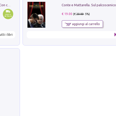
I monumenti funerari del Lazio antico. Con cartella con tavole
€ 19.00
(€
20.00
- 5%)
aggiungi al carrello
utti i libri