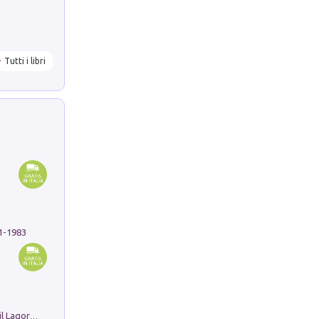
Tutti i libri
91-1983
Pastori. Sguardi contemporanei tra il Lagorai e la pianura. Ediz. illustrata