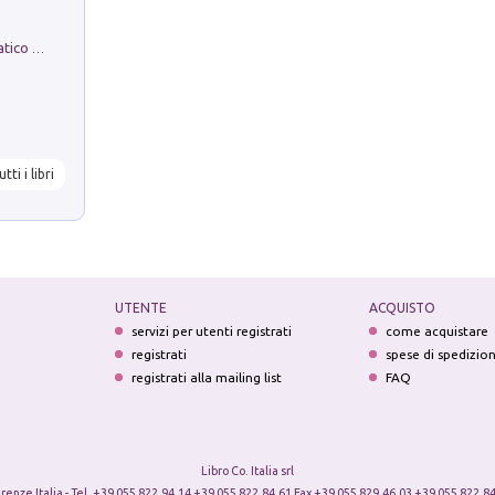
La comparsa. Perché il partito democratico non è mai nato
utti i libri
UTENTE
ACQUISTO
servizi per utenti registrati
come acquistare
registrati
spese di spedizio
registrati alla mailing list
FAQ
Libro Co. Italia srl
irenze Italia - Tel. +39 055 822.94.14 +39 055 822.84.61 Fax +39 055 829.46.03 +39 055 822.84