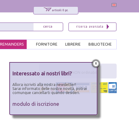
articoli: 0 pz.
REMAINDERS
FORNITORE
LIBRERIE
BIBLIOTECHE
x
Interessato ai nostri libri?
non disponibile - NON ordinabile
Allora iscriviti alla nostra newsletter!
Sarai informato delle nostre novità, potrai
comunque cancellarti quando desideri.
modulo di iscrizione