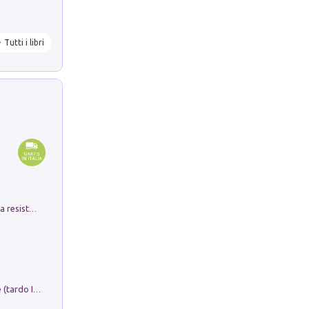
Tutti i libri
Memorial Santa Giulia. Sculture per la resistenza Monchio di Palagano
Sofiana. In Sicilia centro-meridionale (tardo III-metà IX secolo d.C.): dall'agro-town tardo-imperiale al villaggio medio-bizantino. Nuova ediz.