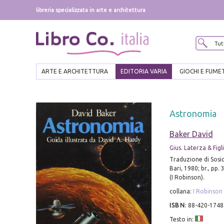
libreria specializzata in arte e architettura
ARTE E ARCHITETTURA
EDITORIA VARIA
GIOCHI E FUME
Astronomia
Baker David
Gius. Laterza & Figli
Traduzione di Sosio
Bari, 1980; br., pp. 
(I Robinson).
collana:
I Robinson
ISBN
:
88-420-1748
Testo in: