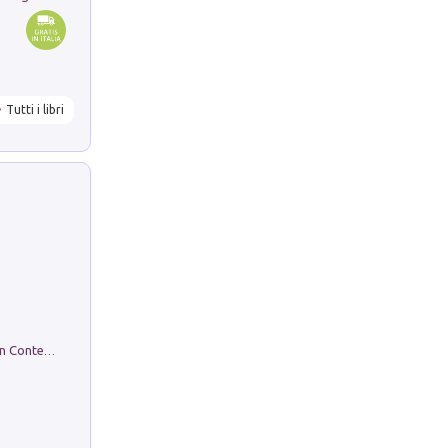
Tutti i libri
in alto! Livello A1. Con CD-Audio. Con Contenuto digitale per accesso on line