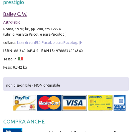
prestigio
Bailey C. W.
Astrolabio
Roma, 1978; br., pp. 208, cm 12x24.
(Libri di variEtà Psicol. e paraPsicolog.).
collana:
Libri di variEtà Psicol. e paraPsicolog.
ISBN
:
88-340-0434-5
-
EAN13
:
9788834004340
Testo in:
Peso: 0.342 kg
non disponibile - NON ordinabile
COMPRA ANCHE