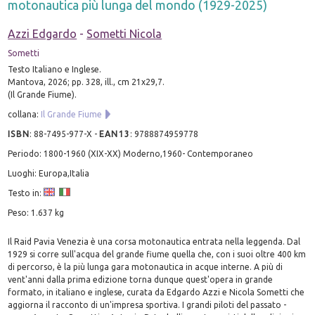
motonautica più lunga del mondo (1929-2025)
Azzi Edgardo
-
Sometti Nicola
Sometti
Testo Italiano e Inglese.
Mantova, 2026; pp. 328, ill., cm 21x29,7.
(Il Grande Fiume).
collana:
Il Grande Fiume
ISBN
:
88-7495-977-X
-
EAN13
:
9788874959778
Periodo: 1800-1960 (XIX-XX) Moderno,1960- Contemporaneo
Luoghi: Europa,Italia
Testo in:
Peso: 1.637 kg
Il Raid Pavia Venezia è una corsa motonautica entrata nella leggenda. Dal
1929 si corre sull'acqua del grande fiume quella che, con i suoi oltre 400 km
di percorso, è la più lunga gara motonautica in acque interne. A più di
vent'anni dalla prima edizione torna dunque quest'opera in grande
formato, in italiano e inglese, curata da Edgardo Azzi e Nicola Sometti che
aggiorna il racconto di un'impresa sportiva. I grandi piloti del passato -