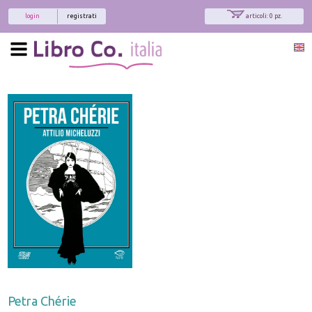
login
registrati
articoli: 0 pz.
Petra Chérie