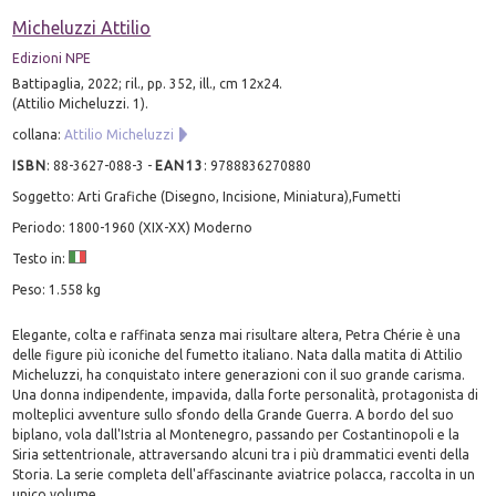
Micheluzzi Attilio
Edizioni NPE
Battipaglia, 2022; ril., pp. 352, ill., cm 12x24.
(Attilio Micheluzzi. 1).
collana:
Attilio Micheluzzi
ISBN
:
88-3627-088-3
-
EAN13
:
9788836270880
Soggetto: Arti Grafiche (Disegno, Incisione, Miniatura),Fumetti
Periodo: 1800-1960 (XIX-XX) Moderno
Testo in:
Peso: 1.558 kg
Elegante, colta e raffinata senza mai risultare altera, Petra Chérie è una
delle figure più iconiche del fumetto italiano. Nata dalla matita di Attilio
Micheluzzi, ha conquistato intere generazioni con il suo grande carisma.
Una donna indipendente, impavida, dalla forte personalità, protagonista di
molteplici avventure sullo sfondo della Grande Guerra. A bordo del suo
biplano, vola dall'Istria al Montenegro, passando per Costantinopoli e la
Siria settentrionale, attraversando alcuni tra i più drammatici eventi della
Storia. La serie completa dell'affascinante aviatrice polacca, raccolta in un
unico volume.