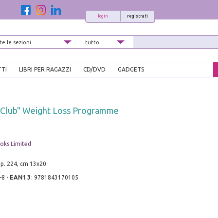
login
registrati
TTI
LIBRI PER RAGAZZI
CD/DVD
GADGETS
it Club" Weight Loss Programme
oks Limited
pp. 224, cm 13x20.
-8
-
EAN13
:
9781843170105