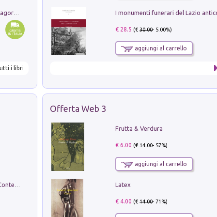
Pastori. Sguardi contemporanei tra il Lagorai e la pianura. Ediz. illustrata
€ 28.5
(€
30.00
- 5.00%)
aggiungi al carrello
utti i libri
Offerta Web 3
Frutta & Verdura
€ 6.00
(€
14.00
- 57%)
aggiungi al carrello
Latex
in alto! Livello A1. Con CD-Audio. Con Contenuto digitale per accesso on line
€ 4.00
(€
14.00
- 71%)