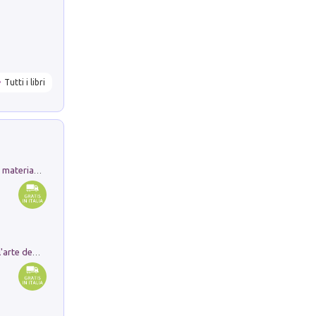
Tutti i libri
L'orientalizzante a Capua. Contesti e materiali dagli scavi di Werner Johannowsky nella necropoli di Fornaci. Nuova ediz.
Ricerche dei dottorandi in storia dell'arte della Sapienza