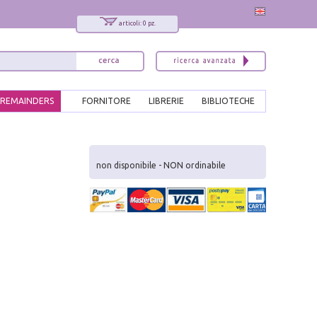
articoli: 0 pz.
REMAINDERS
FORNITORE
LIBRERIE
BIBLIOTECHE
x
Interessato ai nostri libri?
non disponibile - NON ordinabile
Allora iscriviti alla nostra newsletter!
Sarai informato delle nostre novità, potrai
comunque cancellarti quando desideri.
modulo di iscrizione