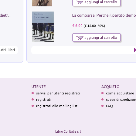
aggiungi al carrello
Conte e Mattarella. Sul palcoscenico e dietro le quinte del Quirinale. Un racconto sulle istituzioni
€ 6.00
(€
15.00
- 60%)
aggiungi al carrello
utti i libri
UTENTE
ACQUISTO
servizi per utenti registrati
come acquistare
registrati
spese di spedizio
registrati alla mailing list
FAQ
Libro Co. Italia srl