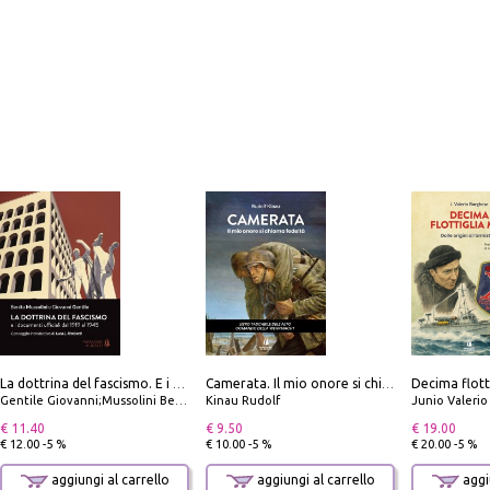
La dottrina del fascismo. E i documenti ufficiali dal 1919 al 1945
Camerata. Il mio onore si chiama fedeltà
Gentile Giovanni;Mussolini Benito
Kinau Rudolf
Junio Valeri
€ 11.40
€ 9.50
€ 19.00
€ 12.00 -5 %
€ 10.00 -5 %
€ 20.00 -5 %
aggiungi al carrello
aggiungi al carrello
aggiu