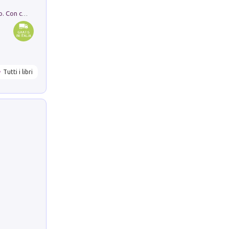
I monumenti funerari del Lazio antico. Con cartella con tavole
Tutti i libri