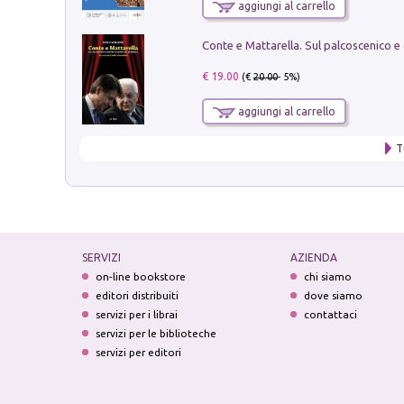
aggiungi al carrello
€ 19.00
(€
20.00
- 5%)
aggiungi al carrello
T
SERVIZI
AZIENDA
on-line bookstore
chi siamo
editori distribuiti
dove siamo
servizi per i librai
contattaci
servizi per le biblioteche
servizi per editori