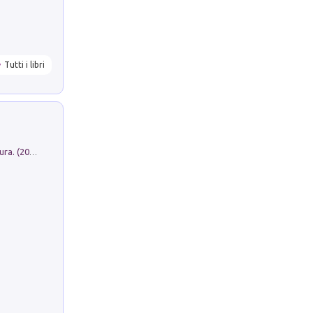
Tutti i libri
Dromos. Libro periodico di architettura. (2026). Vol. 15: Post-model