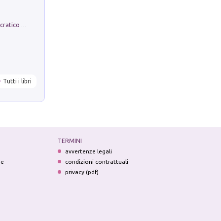
La comparsa. Perché il partito democratico non è mai nato
Tutti i libri
TERMINI
avvertenze legali
ne
condizioni contrattuali
privacy (pdf)