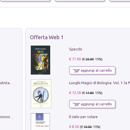
Offerta Web 1
Specchi
€ 17.00
(€
20.00
- 15%)
aggiungi al carrello
Pietro Bellotti Detto Canaletty. Un Vedutista Veneziano nella Francia dell'Ancien Régime
€ 12.58
(€
14.80
- 15%)
aggiungi al carrello
Il cielo per volare
La seduzione del gusto con Pipero & Monosilio
€ 8.50
(€
10.00
- 15%)