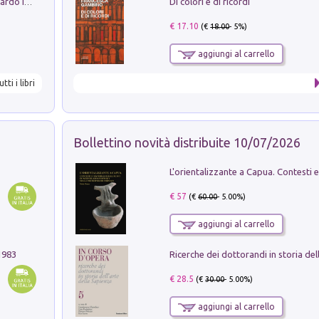
Di colori e di ricordi
Sofiana. In Sicilia centro-meridionale (tardo III-metà IX secolo d.C.): dall'agro-town tardo-imperiale al villaggio medio-bizantino. Nuova ediz.
€ 17.10
(€
18.00
- 5%)
aggiungi al carrello
utti i libri
Bollettino novità distribuite 10/07/2026
€ 57
(€
60.00
- 5.00%)
aggiungi al carrello
1983
€ 28.5
(€
30.00
- 5.00%)
aggiungi al carrello