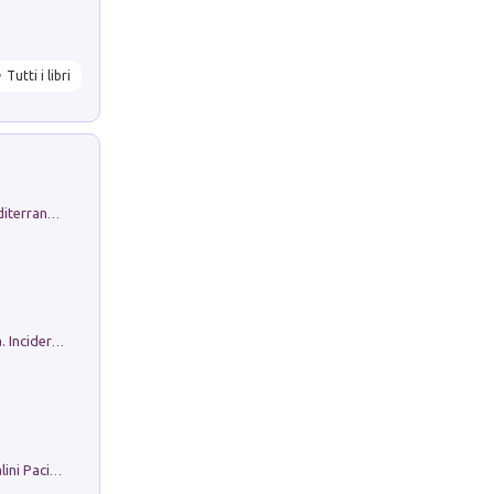
Tutti i libri
Byrsa. Scritti sull''Antico Oriente Mediterraneo. 45-46/2024
Ho Camminato Alla Luce Della Storia. Incidere per Pasolini. Quaderni di Incisione Contemporanea n 30
Il Filo Della Pace. Storia di Ezio Bartalini Pacifista