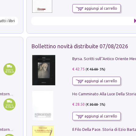
aggiungi al carrello
utti i libri
Bollettino novità distribuite 07/08/2026
€ 42.75
(€
45.00
- 5%)
aggiungi al carrello
Ruderi delle ville Romano Sabine nei dintorni di Poggio Mirteto. Illustrati dal dott.re prof.re cav.re Ercole Nardi regio ispettore degli scavi e monumenti. Anno 1885. Tavole e studio. Con 25 tavole fuori testo in cartella editoriale
€ 28.50
(€
30.00
- 5%)
aggiungi al carrello
Ruderi delle ville Romano Sabine nei dintorni di Poggio Mirteto. Illustrati dal dott.re prof.re cav.re Ercole Nardi regio ispettore degli scavi e monumenti. Anno 1885