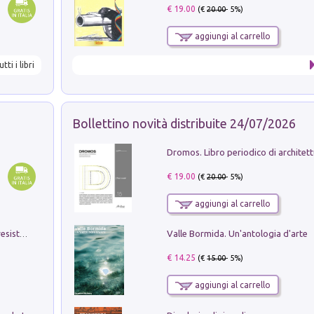
€ 19.00
(€
20.00
- 5%)
aggiungi al carrello
utti i libri
Bollettino novità distribuite 24/07/2026
€ 19.00
(€
20.00
- 5%)
aggiungi al carrello
Valle Bormida. Un'antologia d'arte
Memorial Santa Giulia. Sculture per la resistenza Monchio di Palagano
€ 14.25
(€
15.00
- 5%)
aggiungi al carrello