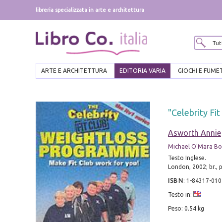
libreria specializzata in arte e architettura
ARTE E ARCHITETTURA
EDITORIA VARIA
GIOCHI E FUME
"Celebrity F
Asworth Annie
Michael O'Mara Bo
Testo Inglese.
London, 2002; br., 
ISBN
:
1-84317-010
Testo in:
Peso: 0.54 kg