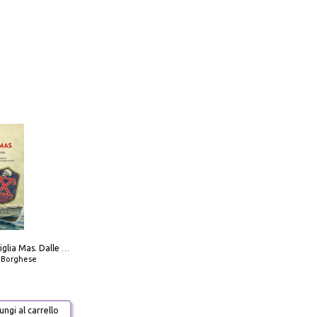
Decima flottiglia Mas. Dalle origini all'armistizio
o Borghese
ngi al carrello